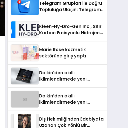
Telegram Grupları ile Doğru
Topluluğa Ulaşın: Telegram
Grup Arayanların İşini
Kolaylaştıran Çözüm
Kleen-Hy-Dro-Gen Inc., Sıfır
Karbon Emisyonlu Hidrojen
Isıtma Teknolojisinde ISO ve
TSSA Düzenleyici Onaylarını
Marie Rose kozmetik
Aldı
sektörüne giriş yaptı
Daikin’den akıllı
iklimlendirmede yeni
dönem: Madoka Plus
Türkiye’de
Daikin’den akıllı
iklimlendirmede yeni
dönem: Madoka Plus
Türkiye’de
Diş Hekimliğinden Edebiyata
Uzanan Çok Yönlü Bir