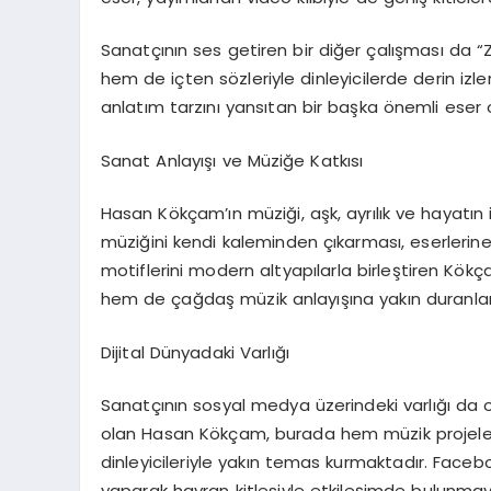
Sanatçının ses getiren bir diğer çalışması da “Z
hem de içten sözleriyle dinleyicilerde derin izle
anlatım tarzını yansıtan bir başka önemli eser 
Sanat Anlayışı ve Müziğe Katkısı
Hasan Kökçam’ın müziği, aşk, ayrılık ve hayatın i
müziğini kendi kaleminden çıkarması, eserlerin
motiflerini modern altyapılarla birleştiren Kök
hem de çağdaş müzik anlayışına yakın duranlar
Dijital Dünyadaki Varlığı
Sanatçının sosyal medya üzerindeki varlığı da ol
olan Hasan Kökçam, burada hem müzik projele
dinleyicileriyle yakın temas kurmaktadır. Facebo
yaparak hayran kitlesiyle etkileşimde bulunmay