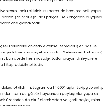
iyanımsın” adlı teklisidir. Bu parça da hem melodik yapısı
r bırakmıştır. “Adı Aşk” adlı parçası ise Kökçam’ın duygusal
olarak öne çıkmaktadır.
çsel zorluklarını anlatan evrensel temaları işler. Söz ve
e özgünlük ve samimiyet kazandırır. Geleneksel Türk müziği
çam, bu sayede hem nostaljik tatlar arayan dinleyicilere
a hitap edebilmektedir.
dukça etkilidir. Instagram’da 14.000’i aşkın takipçiye sahip
rinden hem de günlük hayatından paylaşımlar yaparak
ok üzerinden de aktif olarak video ve içerik paylaşımları
ı sürdürmektedir.