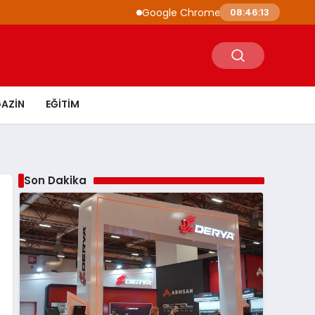
Google Chrome’a Yapay Zeka Entegrasyonu:
08:46:14
AZIN
EĞITIM
Son Dakika