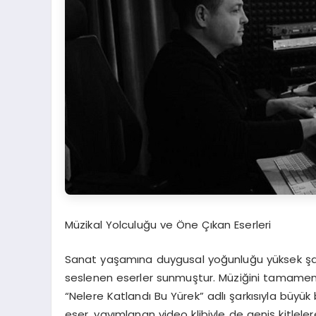
Müzikal Yolculuğu ve Öne Çıkan Eserleri
Sanat yaşamına duygusal yoğunluğu yüksek şark
seslenen eserler sunmuştur. Müziğini tamamen k
“Nelere Katlandı Bu Yürek” adlı şarkısıyla büyük 
eser, yayımlanan video klibiyle de geniş kitlelere