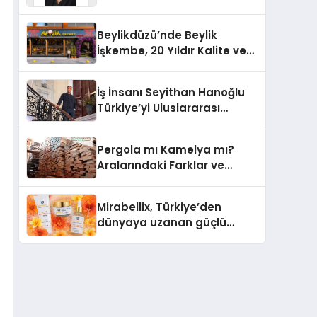
Yaşam: Yeşim Şahin Yaman
Beylikdüzü’nde Beylik
İşkembe, 20 Yıldır Kalite ve
Lezzetin Değişmeyen Adresi
İş İnsanı Seyithan Hanoğlu
Türkiye’yi Uluslararası
Arenada Tanıtmayı
Hedefliyor
Pergola mı Kamelya mı?
Aralarındaki Farklar ve
Doğru Seçim Rehberi
Mirabellix, Türkiye’den
dünyaya uzanan güçlü
büyümesini sürdürüyor