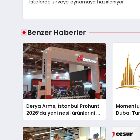
listelerde zirveye oynamaya hazırlanıyor.
Benzer Haberler
Derya Arms, İstanbul Prohunt
Momentur
2026’da yeni nesil ürünlerini ve
Dubai Tu
global marka vizyonunu
Operasyo
sergiledi
Yaratıyor