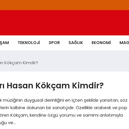
AŞAM
TEKNOLOJI
SPOR
SAĞLIK
EKONOMI
MAG
an Kökçam Kimdir?
arı Hasan Kökçam Kimdir?
üziğinin duygusal derinliğini en içten şekilde yansıtan, söz
lerin kalbine dokunan bir sanatçıdır. Özellikle arabesk ve pop
ettiren Kökçam, kendine özgü yorumu ve samimi anlatımıyla
uluğu ve…