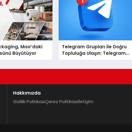
kaging, Mısır’daki
Telegram Grupları ile Doğru
ssünü Büyütüyor
Topluluğa Ulaşın: Telegram
Grup Arayanların İşini
Kolaylaştıran Çözüm
Hakkımızda
Gizlilik Politikası
Çerez Politikası
İletişim