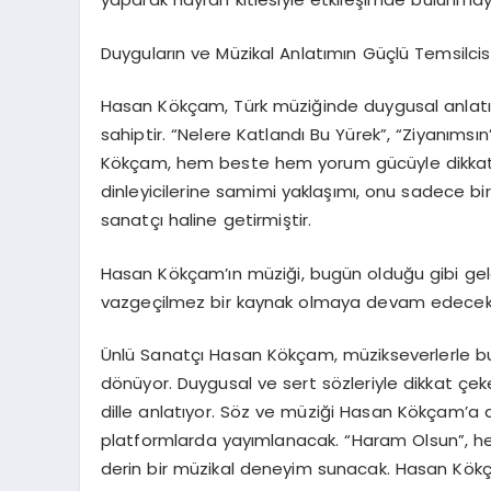
Duyguların ve Müzikal Anlatımın Güçlü Temsilcis
Hasan Kökçam, Türk müziğinde duygusal anlatım
sahiptir. “Nelere Katlandı Bu Yürek”, “Ziyanımsı
Kökçam, hem beste hem yorum gücüyle dikkat
dinleyicilerine samimi yaklaşımı, onu sadece b
sanatçı haline getirmiştir.
Hasan Kökçam’ın müziği, bugün olduğu gibi ge
vazgeçilmez bir kaynak olmaya devam edecekt
Ünlü Sanatçı Hasan Kökçam, müzikseverlerle bu
dönüyor. Duygusal ve sert sözleriyle dikkat çeke
dille anlatıyor. Söz ve müziği Hasan Kökçam’a ait 
platformlarda yayımlanacak. “Haram Olsun”, hem 
derin bir müzikal deneyim sunacak. Hasan Kök