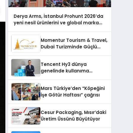
Derya Arms, İstanbul Prohunt 2026’da
yeni nesil ürünlerini ve global marka
vizyonunu sergiledi
Momentur Tourism & Travel,
Dubai Turizminde Güçlü
Operasyon Ağıyla Fark
Yaratıyor
Tencent Hy3 dünya
genelinde kullanıma
sunuldu
Mars Türkiye’den “Köpeğini
İşe Götür Haftası” çağrısı
Cesur Packaging, Mısır’daki
Üretim Üssünü Büyütüyor