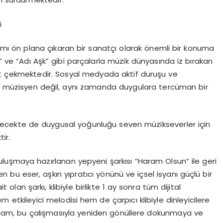
i
ı ön plana çıkaran bir sanatçı olarak önemli bir konuma
n” ve “Adı Aşk” gibi parçalarla müzik dünyasında iz bırakan
 çekmektedir. Sosyal medyada aktif duruşu ve
ir müzisyen değil, aynı zamanda duygulara tercüman bir
lecekte de duygusal yoğunluğu seven müzikseverler için
ir.
luşmaya hazırlanan yepyeni şarkısı “Haram Olsun” ile geri
n bu eser, aşkın yıpratıcı yönünü ve içsel isyanı güçlü bir
olan şarkı, klibiyle birlikte 1 ay sonra tüm dijital
etkileyici melodisi hem de çarpıcı klibiyle dinleyicilere
çam, bu çalışmasıyla yeniden gönüllere dokunmaya ve