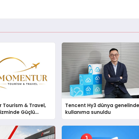
 Tourism & Travel,
Tencent Hy3 dünya genelind
rizminde Güçlü
kullanıma sunuldu
n Ağıyla Fark