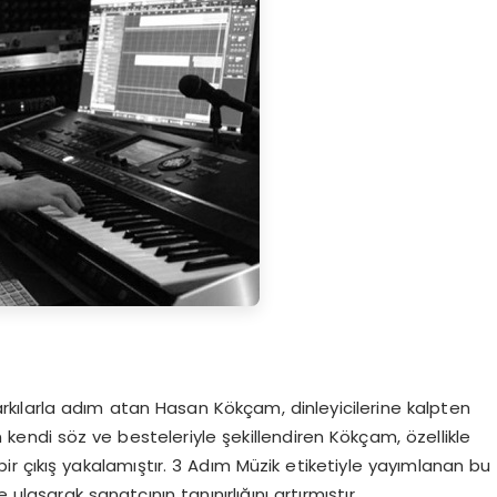
ılarla adım atan Hasan Kökçam, dinleyicilerine kalpten
endi söz ve besteleriyle şekillendiren Kökçam, özellikle
bir çıkış yakalamıştır. 3 Adım Müzik etiketiyle yayımlanan bu
 ulaşarak sanatçının tanınırlığını artırmıştır.