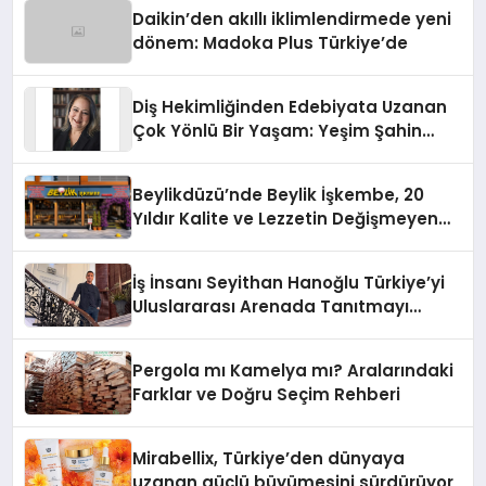
Daikin’den akıllı iklimlendirmede yeni
dönem: Madoka Plus Türkiye’de
Diş Hekimliğinden Edebiyata Uzanan
Çok Yönlü Bir Yaşam: Yeşim Şahin
Yaman
Beylikdüzü’nde Beylik İşkembe, 20
Yıldır Kalite ve Lezzetin Değişmeyen
Adresi
İş İnsanı Seyithan Hanoğlu Türkiye’yi
Uluslararası Arenada Tanıtmayı
Hedefliyor
Pergola mı Kamelya mı? Aralarındaki
Farklar ve Doğru Seçim Rehberi
Mirabellix, Türkiye’den dünyaya
uzanan güçlü büyümesini sürdürüyor