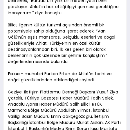
belirterek, “Burada bin yıllık bir medeniyetin izleri
görülüyor. Ahlat’ın hak ettiği ilgiyi görmesi gerektiğine
inanıyorum.” diye konuştu.
Bilici, ilçenin kültür turizmi açısından önemli bir
potansiyele sahip olduğuna işaret ederek, “Van
Gölü’nün eşsiz manzarası, Selçuklu eserleri ve doğal
güzellikleriyle Ahlat, Türkiye’nin en özel kültür
destinasyonlarından biri. İlk kez gelen biri olarak
beklentimin çok üzerinde bir şehirle karşılaştım.”
değerlendirmesinde bulundu.
Fokus+
muhabiri Furkan Erten de Ahlat’ın tarihi ve
doğal güzelliklerinden etkilendiğini söyledi.
Geziye; İletişim Platformu Derneği Başkanı Yusuf Ziya
Çataklı, Türkiye Gazetesi Haber Müdürü Fatih Selek,
Anadolu Ajansı Haber Müdürü Salih Bilici, RTÜK
Marmara Bölge Müdürü Abdullah Yılmaz, İstanbul
Valiliği Basın Müdürü Emin Gökçegözoğlu, İletişim
Başkanlığı İstanbul Bölge Müdürü Murat Arslan, AK Parti
İstanbul İl Başkanlığı Medya Birim Sorumlusu Mustafa