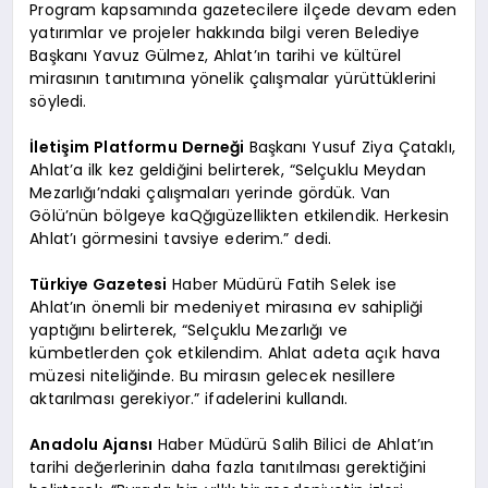
Program kapsamında gazetecilere ilçede devam eden
yatırımlar ve projeler hakkında bilgi veren Belediye
Başkanı Yavuz Gülmez, Ahlat’ın tarihi ve kültürel
mirasının tanıtımına yönelik çalışmalar yürüttüklerini
söyledi.
İletişim Platformu Derneği
Başkanı Yusuf Ziya Çataklı,
Ahlat’a ilk kez geldiğini belirterek, “Selçuklu Meydan
Mezarlığı’ndaki çalışmaları yerinde gördük. Van
Gölü’nün bölgeye kaQğıgüzellikten etkilendik. Herkesin
Ahlat’ı görmesini tavsiye ederim.” dedi.
Türkiye Gazetesi
Haber Müdürü Fatih Selek ise
Ahlat’ın önemli bir medeniyet mirasına ev sahipliği
yaptığını belirterek, “Selçuklu Mezarlığı ve
kümbetlerden çok etkilendim. Ahlat adeta açık hava
müzesi niteliğinde. Bu mirasın gelecek nesillere
aktarılması gerekiyor.” ifadelerini kullandı.
Anadolu Ajansı
Haber Müdürü Salih Bilici de Ahlat’ın
tarihi değerlerinin daha fazla tanıtılması gerektiğini