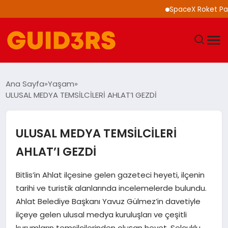
SpaceX Roket Parçası A
GÜNDEM
Ana Sayfa
Yaşam
ULUSAL MEDYA TEMSİLCİLERİ AHLAT’I GEZDİ
YAŞAM
TEKNOLOJI
ULUSAL MEDYA TEMSİLCİLERİ
AHLAT’I GEZDİ
SPOR
Bitlis’in Ahlat ilçesine gelen gazeteci heyeti, ilçenin
SAĞLIK
tarihi ve turistik alanlarında incelemelerde bulundu.
Ahlat Belediye Başkanı Yavuz Gülmez’in davetiyle
EKONOMI
ilçeye gelen ulusal medya kuruluşları ve çeşitli
kurumların temsilcilerinden oluşan heyet, Selçuklu