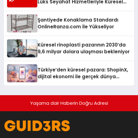
Lüks Seyahat Hizmetleriyle Küresel
Turizmde Öne Çıkıyor
Şantiyede Konaklama Standardı
OnlineRanza.com İle Yükseliyor
Küresel rinoplasti pazarının 2030’da
9,6 milyar dolara ulaşması bekleniyor
Türkiye’den küresel pazara: ShopinX,
dijital ekonomi ile gerçek dünya
alışverişini bir araya getirmeyi
hedefliyor
Yaşama dair Haberin Doğru Adresi