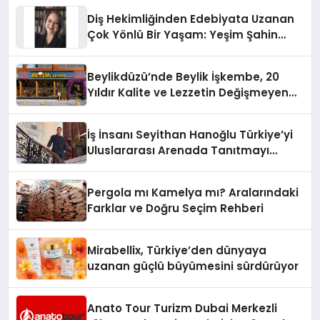
Diş Hekimliğinden Edebiyata Uzanan
Çok Yönlü Bir Yaşam: Yeşim Şahin
Yaman
Beylikdüzü’nde Beylik İşkembe, 20
Yıldır Kalite ve Lezzetin Değişmeyen
Adresi
İş İnsanı Seyithan Hanoğlu Türkiye’yi
Uluslararası Arenada Tanıtmayı
Hedefliyor
Pergola mı Kamelya mı? Aralarındaki
Farklar ve Doğru Seçim Rehberi
Mirabellix, Türkiye’den dünyaya
uzanan güçlü büyümesini sürdürüyor
Anato Tour Turizm Dubai Merkezli