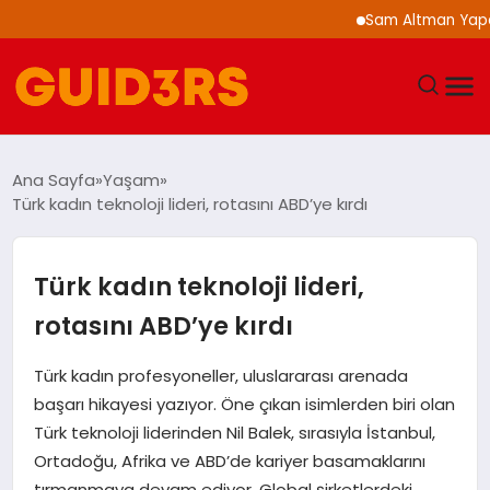
Sam Altman Yapay Zeka 
GÜNDEM
Ana Sayfa
Yaşam
Türk kadın teknoloji lideri, rotasını ABD’ye kırdı
YAŞAM
TEKNOLOJI
Türk kadın teknoloji lideri,
rotasını ABD’ye kırdı
SPOR
Türk kadın profesyoneller, uluslararası arenada
SAĞLIK
başarı hikayesi yazıyor. Öne çıkan isimlerden biri olan
Türk teknoloji liderinden Nil Balek, sırasıyla İstanbul,
EKONOMI
Ortadoğu, Afrika ve ABD’de kariyer basamaklarını
tırmanmaya devam ediyor. Global şirketlerdeki