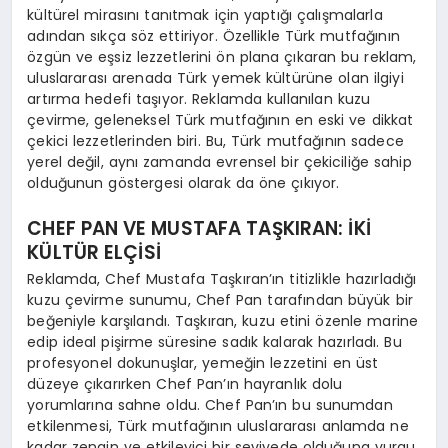
kültürel mirasını tanıtmak için yaptığı çalışmalarla
adından sıkça söz ettiriyor. Özellikle Türk mutfağının
özgün ve eşsiz lezzetlerini ön plana çıkaran bu reklam,
uluslararası arenada Türk yemek kültürüne olan ilgiyi
artırma hedefi taşıyor. Reklamda kullanılan kuzu
çevirme, geleneksel Türk mutfağının en eski ve dikkat
çekici lezzetlerinden biri. Bu, Türk mutfağının sadece
yerel değil, aynı zamanda evrensel bir çekiciliğe sahip
olduğunun göstergesi olarak da öne çıkıyor.
CHEF PAN VE MUSTAFA TAŞKIRAN: İKİ
KÜLTÜR ELÇİSİ
Reklamda, Chef Mustafa Taşkıran’ın titizlikle hazırladığı
kuzu çevirme sunumu, Chef Pan tarafından büyük bir
beğeniyle karşılandı. Taşkıran, kuzu etini özenle marine
edip ideal pişirme süresine sadık kalarak hazırladı. Bu
profesyonel dokunuşlar, yemeğin lezzetini en üst
düzeye çıkarırken Chef Pan’ın hayranlık dolu
yorumlarına sahne oldu. Chef Pan’ın bu sunumdan
etkilenmesi, Türk mutfağının uluslararası anlamda ne
kadar zengin ve etkileyici bir seviyede olduğuna vurgu