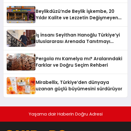
Yaman
Beylikdüzü’nde Beylik İşkembe, 20
Yıldır Kalite ve Lezzetin Değişmeyen
Adresi
İş İnsanı Seyithan Hanoğlu Türkiye’yi
Uluslararası Arenada Tanıtmayı
Hedefliyor
Pergola mı Kamelya mı? Aralarındaki
Farklar ve Doğru Seçim Rehberi
Mirabellix, Türkiye’den dünyaya
uzanan güçlü büyümesini sürdürüyor
Yaşama dair Haberin Doğru Adresi