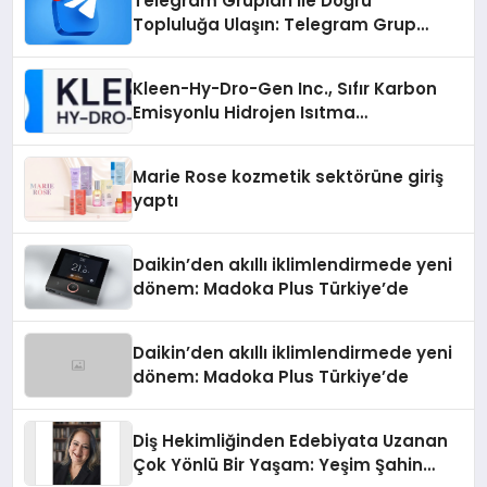
Telegram Grupları ile Doğru
Topluluğa Ulaşın: Telegram Grup
Arayanların İşini Kolaylaştıran Çözüm
Kleen-Hy-Dro-Gen Inc., Sıfır Karbon
Emisyonlu Hidrojen Isıtma
Teknolojisinde ISO ve TSSA
Düzenleyici Onaylarını Aldı
Marie Rose kozmetik sektörüne giriş
yaptı
Daikin’den akıllı iklimlendirmede yeni
dönem: Madoka Plus Türkiye’de
Daikin’den akıllı iklimlendirmede yeni
dönem: Madoka Plus Türkiye’de
Diş Hekimliğinden Edebiyata Uzanan
Çok Yönlü Bir Yaşam: Yeşim Şahin