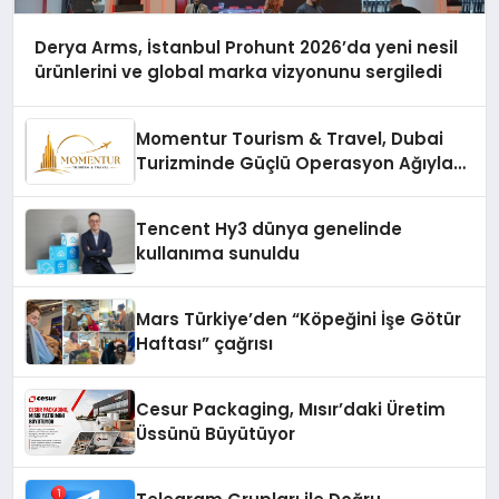
Derya Arms, İstanbul Prohunt 2026’da yeni nesil
ürünlerini ve global marka vizyonunu sergiledi
Momentur Tourism & Travel, Dubai
Turizminde Güçlü Operasyon Ağıyla
Fark Yaratıyor
Tencent Hy3 dünya genelinde
kullanıma sunuldu
Mars Türkiye’den “Köpeğini İşe Götür
Haftası” çağrısı
Cesur Packaging, Mısır’daki Üretim
Üssünü Büyütüyor