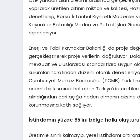
Öte yandan altın üretimi sırasında gerçekleştiri
yapılarak üretilen altının miktarı ve kalitesi, H
denetlenip, Borsa İstanbul Kıymetli Madenler ve
Kaynaklar Bakanlığı Maden ve Petrol İşleri Genel
raporlanıyor.
Enerji ve Tabii Kaynaklar Bakanlığı da proje de
gerçekleştirerek proje verilerini doğruluyor. Dolay
mevzuat ve uluslararası standartlara uygun olara
kurumları tarafından düzenli olarak denetleniyor.
Cumhuriyet Merkez Bankası’na (TCMB) Türk Lirası 
önemli bir kısmını ithal eden Türkiye’de üretilen
alındığından cari açığa neden olmanın aksine dö
korunmasına katkı sağlıyor.
İstihdamın yüzde 85
’
ini b
ö
lge halkı oluşturu
Üretimle sınırlı kalmayıp, yerel istihdamı artıra