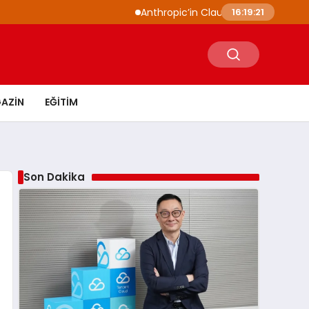
Anthropic’in Claude modelleri siber güvenlik 
16:19:22
AZIN
EĞITIM
Son Dakika