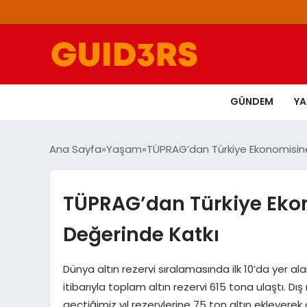
GÜNDEM
Y
Ana Sayfa
Yaşam
TÜPRAG’dan Türkiye Ekonomisine 
TÜPRAG’dan Türkiye Ekon
Değerinde Katkı
Dünya altın rezervi sıralamasında ilk 10’da yer al
itibarıyla toplam altın rezervi 615 tona ulaştı. Dı
geçtiğimiz yıl rezervlerine 75 ton altın ekleyere