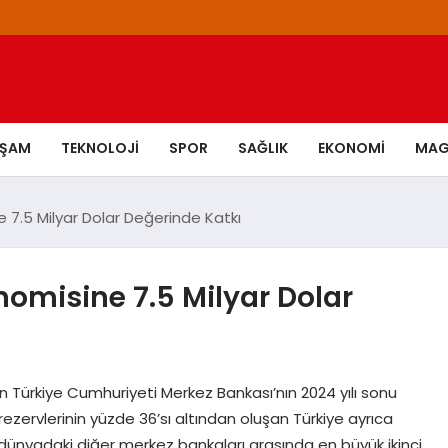
AŞAM
TEKNOLOJI
SPOR
SAĞLIK
EKONOMI
MAG
7.5 Milyar Dolar Değerinde Katkı
omisine 7.5 Milyar Dolar
an Türkiye Cumhuriyeti Merkez Bankası’nın 2024 yılı sonu
ş rezervlerinin yüzde 36’sı altından oluşan Türkiye ayrıca
k dünyadaki diğer merkez bankaları arasında en büyük ikinci