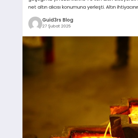
net altın alıcısı konumuna yerleşti. Altın ihtiyacın
Guid3rs Blog
27 Şubat 2025