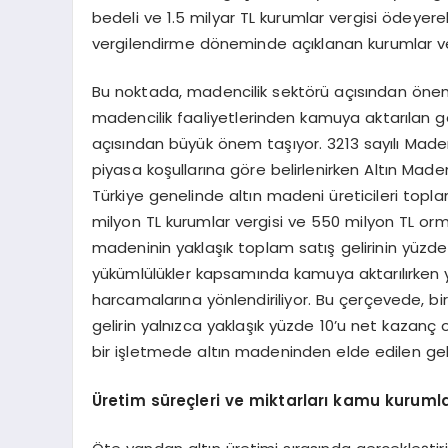
bedeli ve 1.5 milyar TL kurumlar vergisi ödeye
vergilendirme döneminde açıklanan kurumlar ver
Bu noktada, madencilik sektörü açısından öneml
madencilik faaliyetlerinden kamuya aktarılan ge
açısından büyük önem taşıyor. 3213 sayılı Mad
piyasa koşullarına göre belirlenirken Altın Maden
Türkiye genelinde altın madeni üreticileri topla
milyon TL kurumlar vergisi ve 550 milyon TL orma
madeninin yaklaşık toplam satış gelirinin yüzde 
yükümlülükler kapsamında kamuya aktarılırken yü
harcamalarına yönlendiriliyor. Bu çerçevede, bir
gelirin yalnızca yaklaşık yüzde 10’u net kazanç o
bir işletmede altın madeninden elde edilen gelir
Ü
retim süreçleri ve miktarları kamu kuruml