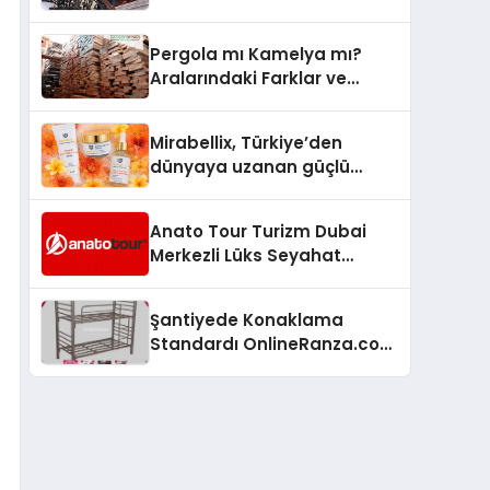
Arenada Tanıtmayı
Hedefliyor
Pergola mı Kamelya mı?
Aralarındaki Farklar ve
Doğru Seçim Rehberi
Mirabellix, Türkiye’den
dünyaya uzanan güçlü
büyümesini sürdürüyor
Anato Tour Turizm Dubai
Merkezli Lüks Seyahat
Hizmetleriyle Küresel
Turizmde Öne Çıkıyor
Şantiyede Konaklama
Standardı OnlineRanza.com
İle Yükseliyor