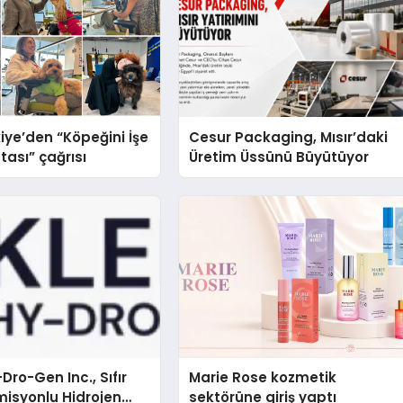
iye’den “Köpeğini İşe
Cesur Packaging, Mısır’daki
tası” çağrısı
Üretim Üssünü Büyütüyor
Dro-Gen Inc., Sıfır
Marie Rose kozmetik
isyonlu Hidrojen
sektörüne giriş yaptı