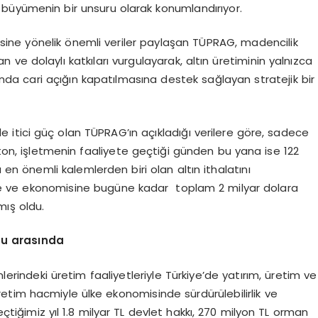
k büyümenin bir unsuru olarak konumlandırıyor.
isine yönelik önemli veriler paylaşan TÜPRAG, madencilik
ve dolaylı katkıları vurgulayarak, altın üretiminin yalnızca
anda cari açığın kapatılmasına destek sağlayan stratejik bir
itici güç olan TÜPRAG’ın açıkladığı verilere göre, sadece
 ton, işletmenin faaliyete geçtiği günden bu yana ise 122
da en önemli kalemlerden biri olan altın ithalatını
e ve ekonomisine bugüne kadar toplam 2 milyar dolara
mış oldu.
u arasında
rindeki üretim faaliyetleriyle Türkiye’de yatırım, üretim ve
tim hacmiyle ülke ekonomisinde sürdürülebilirlik ve
eçtiğimiz yıl 1.8 milyar TL devlet hakkı, 270 milyon TL orman