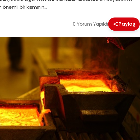
ın önemli bir kısmının…
0 Yorum Yapıldı
Paylaş