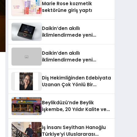
Marie Rose kozmetik
Aldı
sektörüne giriş yaptı
Daikin’den akıllı
iklimlendirmede yeni
dönem: Madoka Plus
Türkiye’de
Daikin’den akıllı
iklimlendirmede yeni
dönem: Madoka Plus
Türkiye’de
Diş Hekimliğinden Edebiyata
Uzanan Çok Yönlü Bir
Yaşam: Yeşim Şahin Yaman
Beylikdüzü’nde Beylik
İşkembe, 20 Yıldır Kalite ve
Lezzetin Değişmeyen Adresi
İş İnsanı Seyithan Hanoğlu
Türkiye’yi Uluslararası