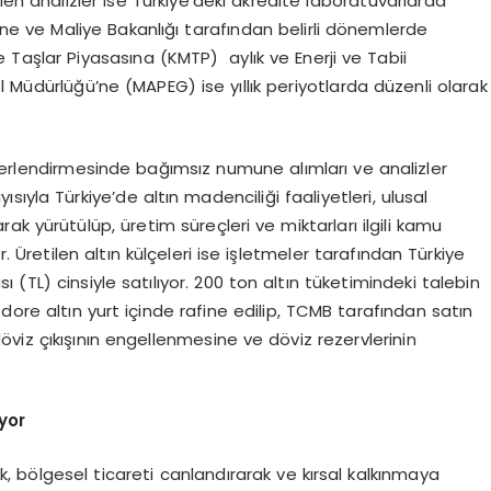
len analizler ise Türkiye’deki akredite laboratuvarlarda
azine ve Maliye Bakanlığı tarafından belirli dönemlerde
 Taşlar Piyasasına (KMTP) aylık ve Enerji ve Tabii
 Müdürlüğü’ne (MAPEG) ise yıllık periyotlarda düzenli olarak
ğerlendirmesinde bağımsız numune alımları ve analizler
ısıyla Türkiye’de altın madenciliği faaliyetleri, ulusal
k yürütülüp, üretim süreçleri ve miktarları ilgili kamu
 Üretilen altın külçeleri ise işletmeler tarafından Türkiye
(TL) cinsiyle satılıyor. 200 ton altın tüketimindeki talebin
 dore altın yurt içinde rafine edilip, TCMB tarafından satın
viz çıkışının engellenmesine ve döviz rezervlerinin
yor
rak, bölgesel ticareti canlandırarak ve kırsal kalkınmaya