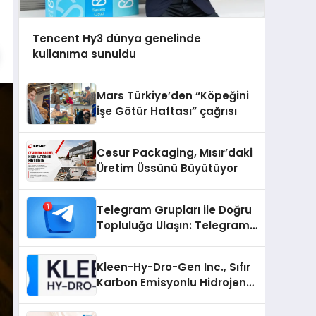
Tencent Hy3 dünya genelinde
kullanıma sunuldu
Mars Türkiye’den “Köpeğini
İşe Götür Haftası” çağrısı
Cesur Packaging, Mısır’daki
Üretim Üssünü Büyütüyor
Telegram Grupları ile Doğru
Topluluğa Ulaşın: Telegram
Grup Arayanların İşini
Kolaylaştıran Çözüm
Kleen-Hy-Dro-Gen Inc., Sıfır
Karbon Emisyonlu Hidrojen
Isıtma Teknolojisinde ISO ve
TSSA Düzenleyici Onaylarını