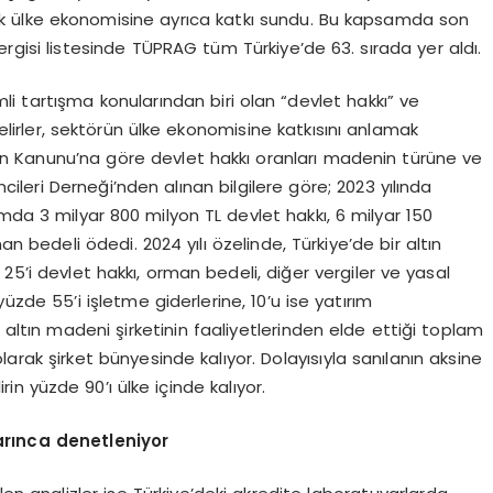
rek ülke ekonomisine ayrıca katkı sundu. Bu kapsamda son
gisi listesinde TÜPRAG tüm Türkiye’de 63. sırada yer aldı.
i tartışma konularından biri olan “devlet hakkı” ve
lirler, sektörün ülke ekonomisine katkısını anlamak
en Kanunu’na göre devlet hakkı oranları madenin türüne ve
cileri Derneği’nden alınan bilgilere göre; 2023 yılında
mda 3 milyar 800 milyon TL devlet hakkı, 6 milyar 150
n bedeli ödedi. 2024 yılı özelinde, Türkiye’de bir altın
25’i devlet hakkı, orman bedeli, diğer vergiler ve yasal
zde 55’i işletme giderlerine, 10’u ise yatırım
 altın madeni şirketinin faaliyetlerinden elde ettiği toplam
larak şirket bünyesinde kalıyor. Dolayısıyla sanılanın aksine
in yüzde 90’ı ülke içinde kalıyor.
arınca denetleniyor