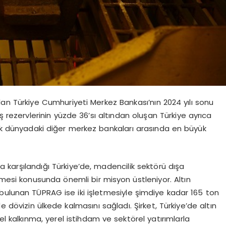
alan Türkiye Cumhuriyeti Merkez Bankası’nın 2024 yılı sonu
ış rezervlerinin yüzde 36’sı altından oluşan Türkiye ayrıca
rek dünyadaki diğer merkez bankaları arasında en büyük
yla karşılandığı Türkiye’de, madencilik sektörü dışa
nmesi konusunda önemli bir misyon üstleniyor. Altın
bulunan TÜPRAG ise iki işletmesiyle şimdiye kadar 165 ton
e dövizin ülkede kalmasını sağladı. Şirket, Türkiye’de altın
el kalkınma, yerel istihdam ve sektörel yatırımlarla