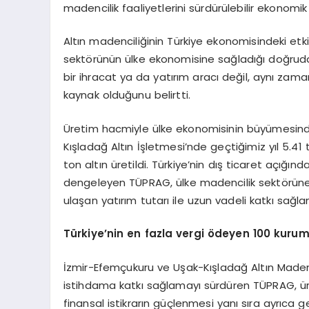
madencilik faaliyetlerini sürdürülebilir ekonomi
Altın madenciliğinin Türkiye ekonomisindeki etk
sektörünün ülke ekonomisine sağladığı doğrudan 
bir ihracat ya da yatırım aracı değil, aynı zam
kaynak olduğunu belirtti.
Üretim hacmiyle ülke ekonomisinin büyümesinde 
Kışladağ Altın İşletmesi’nde geçtiğimiz yıl 5.41
ton altın üretildi. Türkiye’nin dış ticaret açığın
dengeleyen TÜPRAG, ülke madencilik sektörün
ulaşan yatırım tutarı ile uzun vadeli katkı sağla
Türkiye
’
nin en fazla vergi
ö
deyen 100 kurum
İzmir-Efemçukuru ve Uşak-Kışladağ Altın Madenle
istihdama katkı sağlamayı sürdüren TÜPRAG, üre
finansal istikrarın güçlenmesi yanı sıra ayrıca g