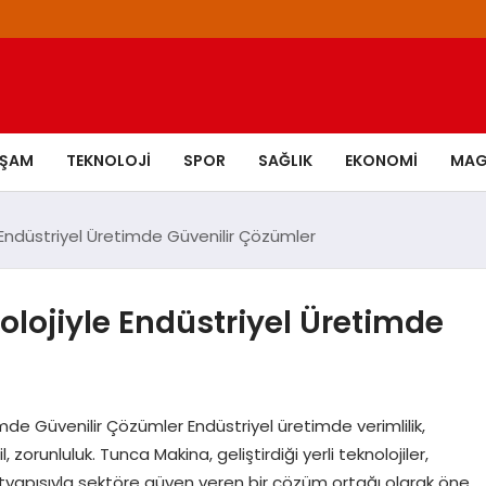
AŞAM
TEKNOLOJI
SPOR
SAĞLIK
EKONOMI
MAG
 Endüstriyel Üretimde Güvenilir Çözümler
olojiyle Endüstriyel Üretimde
mde Güvenilir Çözümler Endüstriyel üretimde verimlilik,
 zorunluluk. Tunca Makina, geliştirdiği yerli teknolojiler,
ltyapısıyla sektöre güven veren bir çözüm ortağı olarak öne