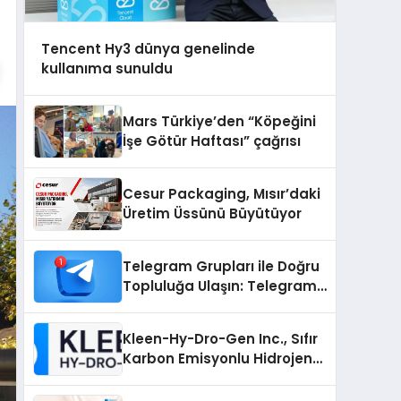
Tencent Hy3 dünya genelinde
kullanıma sunuldu
Mars Türkiye’den “Köpeğini
İşe Götür Haftası” çağrısı
Cesur Packaging, Mısır’daki
Üretim Üssünü Büyütüyor
Telegram Grupları ile Doğru
Topluluğa Ulaşın: Telegram
Grup Arayanların İşini
Kolaylaştıran Çözüm
Kleen-Hy-Dro-Gen Inc., Sıfır
Karbon Emisyonlu Hidrojen
Isıtma Teknolojisinde ISO ve
TSSA Düzenleyici Onaylarını