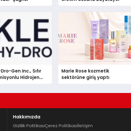
Dro-Gen Inc., Sıfır
Marie Rose kozmetik
isyonlu Hidrojen
sektörüne giriş yaptı
knolojisinde ISO ve
nleyici Onaylarını
Hakkımızda
Gizlilik Politikası
Çerez Politikası
İletişim