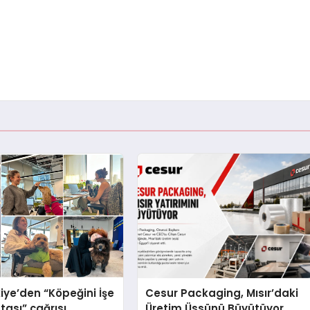
iye’den “Köpeğini İşe
Cesur Packaging, Mısır’daki
tası” çağrısı
Üretim Üssünü Büyütüyor