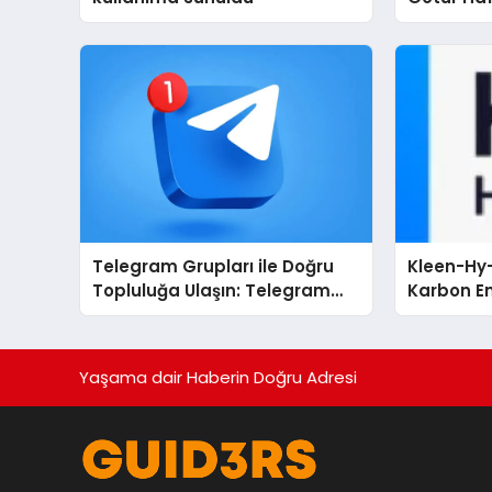
Telegram Grupları ile Doğru
Kleen-Hy-
Topluluğa Ulaşın: Telegram
Karbon Em
Grup Arayanların İşini
Isıtma Te
Kolaylaştıran Çözüm
TSSA Düze
Aldı
Yaşama dair Haberin Doğru Adresi