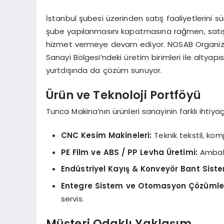
İstanbul şubesi üzerinden satış faaliyetlerini s
şube yapılanmasını kapatmasına rağmen, satış d
hizmet vermeye devam ediyor. NOSAB Organize
Sanayi Bölgesi’ndeki üretim birimleri ile altyapıs
yurtdışında da çözüm sunuyor.
Ürün ve Teknoloji Portföyü
Tunca Makina’nın ürünleri sanayinin farklı ihtiyaç
CNC Kesim Makineleri:
Teknik tekstil, ko
PE Film ve ABS / PP Levha Üretimi:
Ambala
Endüstriyel Kayış & Konveyör Bant Siste
Entegre Sistem ve Otomasyon Çözümler
servis.
Müşteri Odaklı Yaklaşım