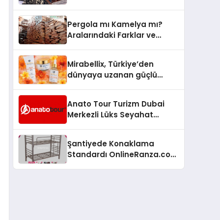
Arenada Tanıtmayı
Hedefliyor
Pergola mı Kamelya mı?
Aralarındaki Farklar ve
Doğru Seçim Rehberi
Mirabellix, Türkiye’den
dünyaya uzanan güçlü
büyümesini sürdürüyor
Anato Tour Turizm Dubai
Merkezli Lüks Seyahat
Hizmetleriyle Küresel
Turizmde Öne Çıkıyor
Şantiyede Konaklama
Standardı OnlineRanza.com
İle Yükseliyor