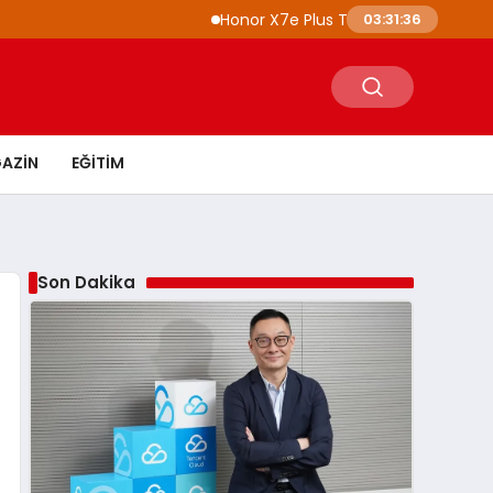
Honor X7e Plus Tanıtıldı 8100 mAh Batarya v
03:31:37
AZIN
EĞITIM
Son Dakika