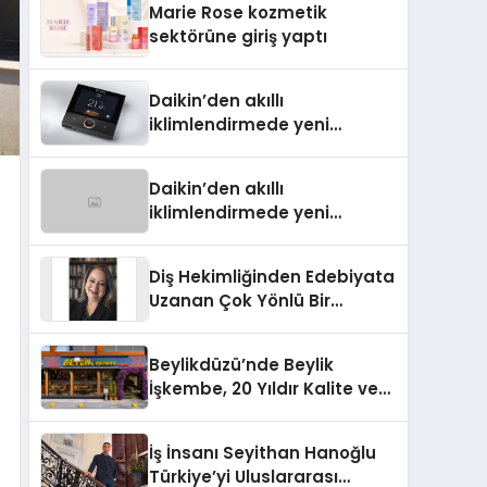
Marie Rose kozmetik
Aldı
sektörüne giriş yaptı
Daikin’den akıllı
iklimlendirmede yeni
dönem: Madoka Plus
Türkiye’de
Daikin’den akıllı
iklimlendirmede yeni
dönem: Madoka Plus
Türkiye’de
Diş Hekimliğinden Edebiyata
Uzanan Çok Yönlü Bir
Yaşam: Yeşim Şahin Yaman
Beylikdüzü’nde Beylik
İşkembe, 20 Yıldır Kalite ve
Lezzetin Değişmeyen Adresi
İş İnsanı Seyithan Hanoğlu
Türkiye’yi Uluslararası