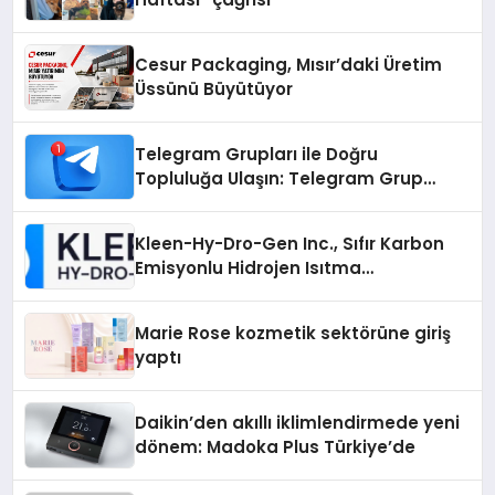
Cesur Packaging, Mısır’daki Üretim
Üssünü Büyütüyor
Telegram Grupları ile Doğru
Topluluğa Ulaşın: Telegram Grup
Arayanların İşini Kolaylaştıran Çözüm
Kleen-Hy-Dro-Gen Inc., Sıfır Karbon
Emisyonlu Hidrojen Isıtma
Teknolojisinde ISO ve TSSA
Düzenleyici Onaylarını Aldı
Marie Rose kozmetik sektörüne giriş
yaptı
Daikin’den akıllı iklimlendirmede yeni
dönem: Madoka Plus Türkiye’de