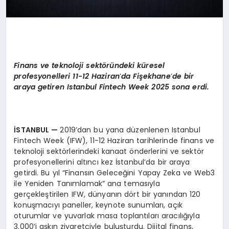
Finans ve teknoloji sekt
ö
ründeki küresel
profesyonelleri 11-12 Haziran
’
da Fi
şekhane
’
de bir
araya getiren Istanbul Fintech Week 2025 sona erdi.
İSTANBUL
—
2019’dan bu yana düzenlenen Istanbul
Fintech Week (IFW), 11-12 Haziran tarihlerinde finans ve
teknoloji sektörlerindeki kanaat önderlerini ve sektör
profesyonellerini altıncı kez İstanbul’da bir araya
getirdi. Bu yıl “Finansın Geleceğini Yapay Zeka ve Web3
ile Yeniden Tanımlamak” ana temasıyla
gerçekleştirilen IFW, dünyanın dört bir yanından 120
konuşmacıyı paneller, keynote sunumları, açık
oturumlar ve yuvarlak masa toplantıları aracılığıyla
3.000’i aşkın ziyaretçiyle buluşturdu. Dijital finans,