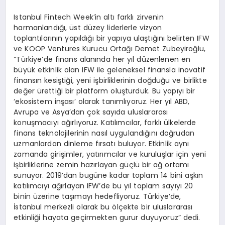
Istanbul Fintech Week’in altı farklı zirvenin
harmanlandığı, üst düzey liderlerle vizyon
toplantılarının yapıldığı bir yapıya ulaştığını belirten IFW
ve KOOP Ventures Kurucu Ortağı Demet Zübeyiroğlu,
“Türkiye’de finans alanında her yıl düzenlenen en
büyük etkinlik olan IFW ile geleneksel finansla inovatif
finansın kesiştiği, yeni işbirliklerinin doğduğu ve birlikte
değer ürettiği bir platform oluşturduk. Bu yapıyı bir
‘ekosistem inşası’ olarak tanımlıyoruz. Her yıl ABD,
Avrupa ve Asya’dan çok sayıda uluslararası
konuşmacıyı ağırlıyoruz. Katılımcılar, farklı ülkelerde
finans teknolojilerinin nasıl uygulandığını doğrudan
uzmanlardan dinleme fırsatı buluyor. Etkinlik aynı
zamanda girişimler, yatırımcılar ve kuruluşlar için yeni
işbirliklerine zemin hazırlayan güçlü bir ağ ortamı
sunuyor. 2019’dan bugüne kadar toplam 14 bini aşkın
katılımcıyı ağırlayan IFW’de bu yıl toplam sayıyı 20
binin üzerine taşımayı hedefliyoruz. Türkiye’de,
İstanbul merkezli olarak bu ölçekte bir uluslararası
etkinliği hayata geçirmekten gurur duyuyoruz” dedi.