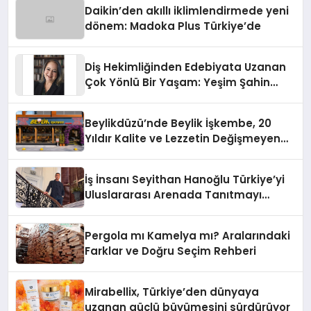
Daikin’den akıllı iklimlendirmede yeni
dönem: Madoka Plus Türkiye’de
Diş Hekimliğinden Edebiyata Uzanan
Çok Yönlü Bir Yaşam: Yeşim Şahin
Yaman
Beylikdüzü’nde Beylik İşkembe, 20
Yıldır Kalite ve Lezzetin Değişmeyen
Adresi
İş İnsanı Seyithan Hanoğlu Türkiye’yi
Uluslararası Arenada Tanıtmayı
Hedefliyor
Pergola mı Kamelya mı? Aralarındaki
Farklar ve Doğru Seçim Rehberi
Mirabellix, Türkiye’den dünyaya
uzanan güçlü büyümesini sürdürüyor