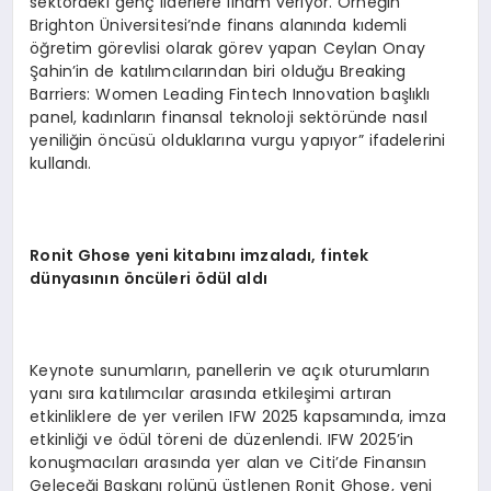
sektördeki genç liderlere ilham veriyor. Örneğin
Brighton Üniversitesi’nde finans alanında kıdemli
öğretim görevlisi olarak görev yapan Ceylan Onay
Şahin’in de katılımcılarından biri olduğu Breaking
Barriers: Women Leading Fintech Innovation başlıklı
panel, kadınların finansal teknoloji sektöründe nasıl
yeniliğin öncüsü olduklarına vurgu yapıyor” ifadelerini
kullandı.
Ronit Ghose yeni kitabını imzaladı, fintek
dünyasının
ö
ncüleri
ö
dü
l ald
ı
Keynote sunumların, panellerin ve açık oturumların
yanı sıra katılımcılar arasında etkileşimi artıran
etkinliklere de yer verilen IFW 2025 kapsamında, imza
etkinliği ve ödül töreni de düzenlendi. IFW 2025’in
konuşmacıları arasında yer alan ve Citi’de Finansın
Geleceği Başkanı rolünü üstlenen Ronit Ghose, yeni