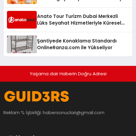
Anato Tour Turizm Dubai Merkezli
Lüks Seyahat Hizmetleriyle Küresel
Turizmde Öne Çıkıyor
Şantiyede Konaklama Standardı
OnlineRanza.com İle Yükseliyor
Yaşama dair Haberin Doğru Adresi
Reklam % İşbirliği:
habersonuclari@gmail.com