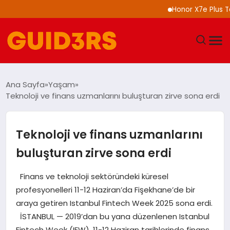
Honor X7e Plus Tanıtıldı 81
GÜNDEM
Ana Sayfa
Yaşam
Teknoloji ve finans uzmanlarını buluşturan zirve sona erdi
YAŞAM
TEKNOLOJI
Teknoloji ve finans uzmanlarını
buluşturan zirve sona erdi
SPOR
Finans ve teknoloji sektöründeki küresel
SAĞLIK
profesyonelleri 11-12 Haziran’da Fişekhane’de bir
araya getiren Istanbul Fintech Week 2025 sona erdi.
EKONOMI
İSTANBUL — 2019’dan bu yana düzenlenen Istanbul
Fintech Week (IFW), 11-12 Haziran tarihlerinde finans