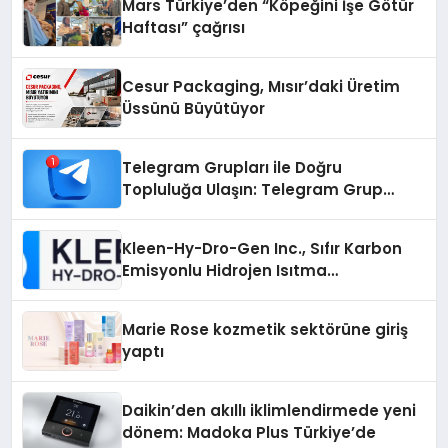
Mars Türkiye’den “Köpeğini İşe Götür
Haftası” çağrısı
Cesur Packaging, Mısır’daki Üretim
Üssünü Büyütüyor
Telegram Grupları ile Doğru
Topluluğa Ulaşın: Telegram Grup
Arayanların İşini Kolaylaştıran Çözüm
Kleen-Hy-Dro-Gen Inc., Sıfır Karbon
Emisyonlu Hidrojen Isıtma
Teknolojisinde ISO ve TSSA
Düzenleyici Onaylarını Aldı
Marie Rose kozmetik sektörüne giriş
yaptı
Daikin’den akıllı iklimlendirmede yeni
dönem: Madoka Plus Türkiye’de