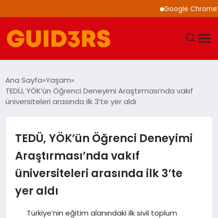
Google Chrome’a Yapay 
GÜNDEM
Ana Sayfa
Yaşam
TEDÜ, YÖK’ün Öğrenci Deneyimi Araştırması’nda vakıf
YAŞAM
üniversiteleri arasında ilk 3’te yer aldı
TEKNOLOJI
TEDÜ, YÖK’ün Öğrenci Deneyimi
SPOR
Araştırması’nda vakıf
üniversiteleri arasında ilk 3’te
SAĞLIK
yer aldı
EKONOMI
Türkiye’nin eğitim alanındaki ilk sivil toplum