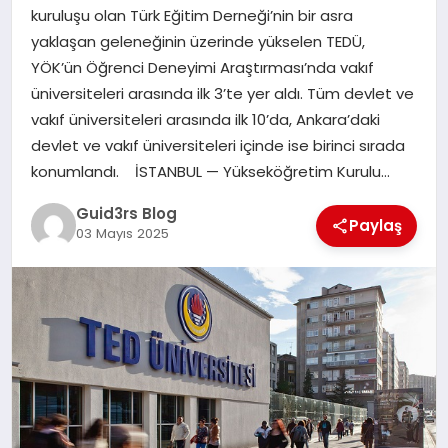
MAGAZIN
kuruluşu olan Türk Eğitim Derneği’nin bir asra
yaklaşan geleneğinin üzerinde yükselen TEDÜ,
EĞITIM
YÖK’ün Öğrenci Deneyimi Araştırması’nda vakıf
üniversiteleri arasında ilk 3’te yer aldı. Tüm devlet ve
vakıf üniversiteleri arasında ilk 10’da, Ankara’daki
devlet ve vakıf üniversiteleri içinde ise birinci sırada
konumlandı. İSTANBUL — Yükseköğretim Kurulu…
Guid3rs Blog
Paylaş
03 Mayıs 2025