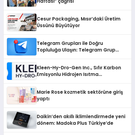
Haftası” çağrısı
Cesur Packaging, Mısır’daki Üretim
Üssünü Büyütüyor
Telegram Grupları ile Doğru
Topluluğa Ulaşın: Telegram Grup
Arayanların İşini Kolaylaştıran Çözüm
Kleen-Hy-Dro-Gen Inc., Sıfır Karbon
Emisyonlu Hidrojen Isıtma
Teknolojisinde ISO ve TSSA
Düzenleyici Onaylarını Aldı
Marie Rose kozmetik sektörüne giriş
yaptı
Daikin’den akıllı iklimlendirmede yeni
dönem: Madoka Plus Türkiye’de