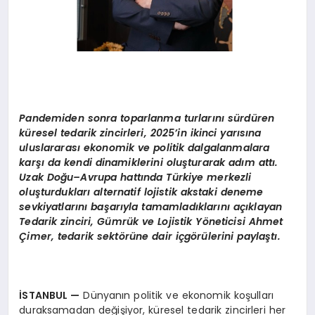
Pandemiden sonra toparlanma turlarını sürdü
ren
k
üresel tedarik zincirleri, 2025
’
in ikinci yarısına
uluslararası ekonomik ve politik dalgalanmalara
karşı da kendi dinamiklerini oluşturarak adı
m att
ı.
Uzak Doğu–Avrupa hattında Türkiye merkezli
oluşturdukları alternatif lojistik akstaki deneme
sevkiyatlarını başarıyla tamamladıklarını açıklayan
Tedarik zinciri, Gümrük ve Lojistik Y
ö
neticisi Ahmet
Çimer, tedarik sekt
ö
rüne dair içg
ö
rülerini paylaştı.
İSTANBUL
—
Dünyanın politik ve ekonomik koşulları
duraksamadan değişiyor, küresel tedarik zincirleri her