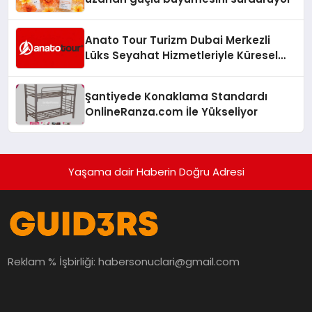
Anato Tour Turizm Dubai Merkezli
Lüks Seyahat Hizmetleriyle Küresel
Turizmde Öne Çıkıyor
Şantiyede Konaklama Standardı
OnlineRanza.com İle Yükseliyor
Yaşama dair Haberin Doğru Adresi
Reklam % İşbirliği:
habersonuclari@gmail.com