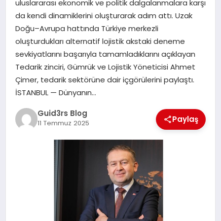
uluslararası ekonomik ve politik dalgalanmalara karşı
MAGAZIN
da kendi dinamiklerini oluşturarak adım attı. Uzak
Doğu–Avrupa hattında Türkiye merkezli
EĞITIM
oluşturdukları alternatif lojistik akstaki deneme
sevkiyatlarını başarıyla tamamladıklarını açıklayan
Tedarik zinciri, Gümrük ve Lojistik Yöneticisi Ahmet
Çimer, tedarik sektörüne dair içgörülerini paylaştı.
İSTANBUL — Dünyanın…
Guid3rs Blog
Paylaş
11 Temmuz 2025