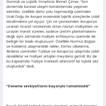
Gümrük ve Lojistik Yöneticisi Ahmet Çimer, “Son
dönemde küresel ulaşım koridorlarında yaşanan
sıkıntılar, özellikle deniz yolu taşımacılığı üzerinden
Uzak Doğu ile Avrupa arasındaki lojistik süreçlerde ciddi
daralmalara yol açıyor. Çin ve çevresinden Avrupa’ya
uzanan ticaret rotalarında artan navlun maliyetleri ve
uzayan transit süreleri, sadece üretim planlamalarını
değil, aynı zamanda maliyet enflasyonu üzerinde de
belirgin bir baskı oluşturuyor. Özellikle Hürmüz Boğazı
ve Kızıldeniz ulaşımındaki riskler, Körfez ülkelerine,
Akdeniz üzerinden Türkiye ve Avrupa’ya ulaşımda ciddi
aksaklıklar ve maliyet artışları meydana getirdi. Biz de
bu kapsamda Türkiye merkezli alternatif bir lojistik aks
oluşturduk” dedi.
“Deneme sevkiyatlarını başarıyla tamamladık”
Büyük ölçekli tedarik zinciri yönetimi, gümrük işlemleri,