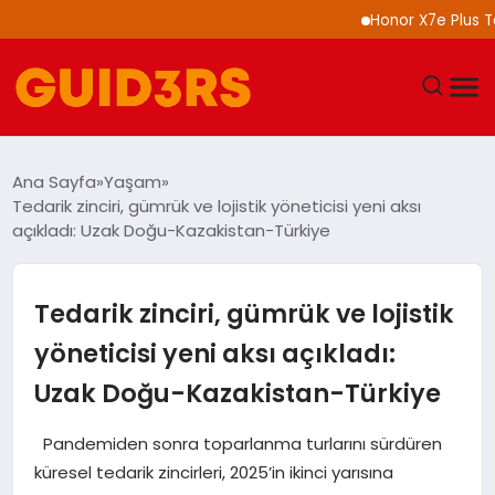
Honor X7e Plus Tanıtı
GÜNDEM
Ana Sayfa
Yaşam
Tedarik zinciri, gümrük ve lojistik yöneticisi yeni aksı
YAŞAM
açıkladı: Uzak Doğu-Kazakistan-Türkiye
TEKNOLOJI
Tedarik zinciri, gümrük ve lojistik
SPOR
yöneticisi yeni aksı açıkladı:
Uzak Doğu-Kazakistan-Türkiye
SAĞLIK
Pandemiden sonra toparlanma turlarını sürdüren
EKONOMI
küresel tedarik zincirleri, 2025’in ikinci yarısına