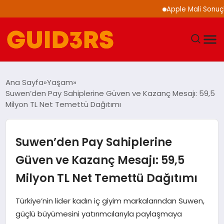
Apple Mali Sonuçlarını A
GÜNDEM
Ana Sayfa
Yaşam
Suwen’den Pay Sahiplerine Güven ve Kazanç Mesajı: 59,5
YAŞAM
Milyon TL Net Temettü Dağıtımı
TEKNOLOJI
Suwen’den Pay Sahiplerine
SPOR
Güven ve Kazanç Mesajı: 59,5
Milyon TL Net Temettü Dağıtımı
SAĞLIK
Türkiye’nin lider kadın iç giyim markalarından Suwen,
EKONOMI
güçlü büyümesini yatırımcılarıyla paylaşmaya