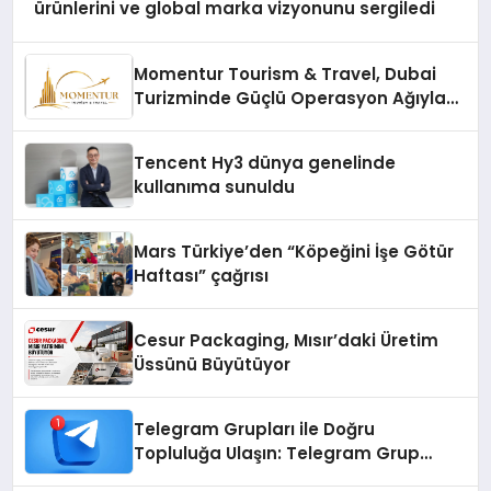
ürünlerini ve global marka vizyonunu sergiledi
Momentur Tourism & Travel, Dubai
Turizminde Güçlü Operasyon Ağıyla
Fark Yaratıyor
Tencent Hy3 dünya genelinde
kullanıma sunuldu
Mars Türkiye’den “Köpeğini İşe Götür
Haftası” çağrısı
Cesur Packaging, Mısır’daki Üretim
Üssünü Büyütüyor
Telegram Grupları ile Doğru
Topluluğa Ulaşın: Telegram Grup
Arayanların İşini Kolaylaştıran Çözüm