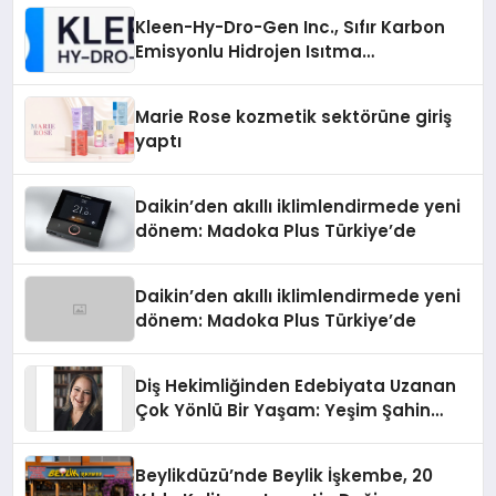
Kleen-Hy-Dro-Gen Inc., Sıfır Karbon
Emisyonlu Hidrojen Isıtma
Teknolojisinde ISO ve TSSA
Düzenleyici Onaylarını Aldı
Marie Rose kozmetik sektörüne giriş
yaptı
Daikin’den akıllı iklimlendirmede yeni
dönem: Madoka Plus Türkiye’de
Daikin’den akıllı iklimlendirmede yeni
dönem: Madoka Plus Türkiye’de
Diş Hekimliğinden Edebiyata Uzanan
Çok Yönlü Bir Yaşam: Yeşim Şahin
Yaman
Beylikdüzü’nde Beylik İşkembe, 20