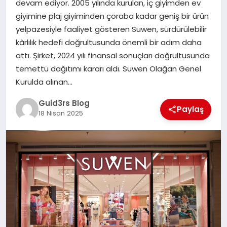
devam ediyor. 2005 yılında kurulan, iç giyimden ev
MAGAZIN
giyimine plaj giyiminden çoraba kadar geniş bir ürün
yelpazesiyle faaliyet gösteren Suwen, sürdürülebilir
EĞITIM
kârlılık hedefi doğrultusunda önemli bir adım daha
attı. Şirket, 2024 yılı finansal sonuçları doğrultusunda
temettü dağıtımı kararı aldı. Suwen Olağan Genel
Kurulda alınan…
Guid3rs Blog
Paylaş
18 Nisan 2025