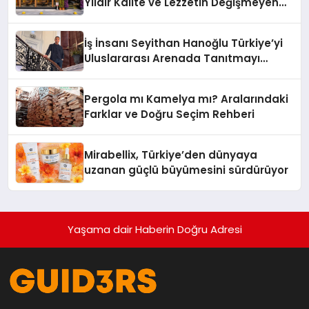
Yıldır Kalite ve Lezzetin Değişmeyen
Adresi
İş İnsanı Seyithan Hanoğlu Türkiye’yi
Uluslararası Arenada Tanıtmayı
Hedefliyor
Pergola mı Kamelya mı? Aralarındaki
Farklar ve Doğru Seçim Rehberi
Mirabellix, Türkiye’den dünyaya
uzanan güçlü büyümesini sürdürüyor
Yaşama dair Haberin Doğru Adresi