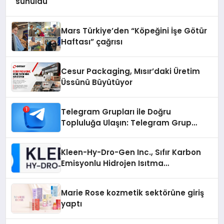
sunuldu
Mars Türkiye’den “Köpeğini İşe Götür
Haftası” çağrısı
Cesur Packaging, Mısır’daki Üretim
Üssünü Büyütüyor
Telegram Grupları ile Doğru
Topluluğa Ulaşın: Telegram Grup
Arayanların İşini Kolaylaştıran Çözüm
Kleen-Hy-Dro-Gen Inc., Sıfır Karbon
Emisyonlu Hidrojen Isıtma
Teknolojisinde ISO ve TSSA
Düzenleyici Onaylarını Aldı
Marie Rose kozmetik sektörüne giriş
yaptı