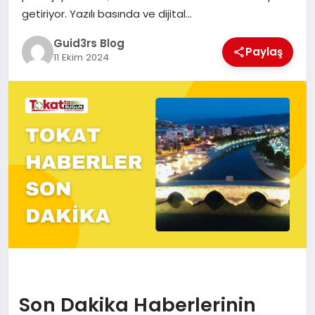
MAGAZIN
getiriyor. Yazılı basında ve dijital…
Guid3rs Blog
EĞITIM
Paylaş
11 Ekim 2024
Son Dakika Haberlerinin