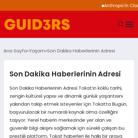
Anthropic’in Claude mo
GÜNDEM
Ana Sayfa
Yaşam
Son Dakika Haberlerinin Adresi
YAŞAM
Son Dakika Haberlerinin Adresi
TEKNOLOJI
Son Dakika Haberlerinin Adresi Tokat’ın köklü tarihi,
SPOR
zengin kültürel yapısı ve dinamik günlük yaşantısını
yakından takip etmek isteyenler için Tokatta Bugün,
SAĞLIK
başvurulacak bir numaralı kaynak olma özelliğini
taşıyor. Yerel haberin merkezinde yer alan ve
EKONOMI
güvenilir bilgi akışını sağlamak için sürekli çalışan bu
prestijli platform, Tokat haberleri ile halkı bir araya