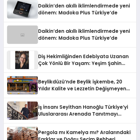
Daikin’den akıllı iklimlendirmede yeni
dönem: Madoka Plus Türkiye’de
Daikin’den akıllı iklimlendirmede yeni
dönem: Madoka Plus Türkiye’de
Diş Hekimliğinden Edebiyata Uzanan
Çok Yönlü Bir Yaşam: Yeşim Şahin
Yaman
Beylikdüzü’nde Beylik İşkembe, 20
Yıldır Kalite ve Lezzetin Değişmeyen
Adresi
İş İnsanı Seyithan Hanoğlu Türkiye’yi
Uluslararası Arenada Tanıtmayı
Hedefliyor
Pergola mı Kamelya mı? Aralarındaki
Farklar ve Doğru Seçim Rehberi