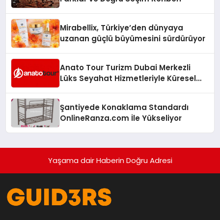
Mirabellix, Türkiye’den dünyaya
uzanan güçlü büyümesini sürdürüyor
Anato Tour Turizm Dubai Merkezli
Lüks Seyahat Hizmetleriyle Küresel
Turizmde Öne Çıkıyor
Şantiyede Konaklama Standardı
OnlineRanza.com İle Yükseliyor
Yaşama dair Haberin Doğru Adresi