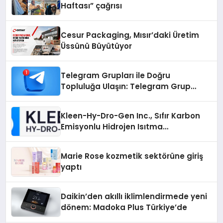
Haftası” çağrısı
Cesur Packaging, Mısır’daki Üretim
Üssünü Büyütüyor
Telegram Grupları ile Doğru
Topluluğa Ulaşın: Telegram Grup
Arayanların İşini Kolaylaştıran Çözüm
Kleen-Hy-Dro-Gen Inc., Sıfır Karbon
Emisyonlu Hidrojen Isıtma
Teknolojisinde ISO ve TSSA
Düzenleyici Onaylarını Aldı
Marie Rose kozmetik sektörüne giriş
yaptı
Daikin’den akıllı iklimlendirmede yeni
dönem: Madoka Plus Türkiye’de