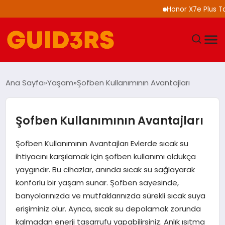
Honor X7e Plus Tanıtı
GÜNDEM
Ana Sayfa
Yaşam
Şofben Kullanımının Avantajları
YAŞAM
Şofben Kullanımının Avantajları
TEKNOLOJI
Şofben Kullanımının Avantajları Evlerde sıcak su
SPOR
ihtiyacını karşılamak için şofben kullanımı oldukça
yaygındır. Bu cihazlar, anında sıcak su sağlayarak
SAĞLIK
konforlu bir yaşam sunar. Şofben sayesinde,
banyolarınızda ve mutfaklarınızda sürekli sıcak suya
EKONOMI
erişiminiz olur. Ayrıca, sıcak su depolamak zorunda
kalmadan enerji tasarrufu yapabilirsiniz. Anlık ısıtma