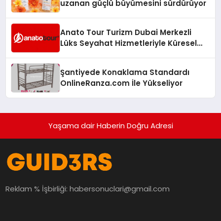
uzanan güçlü büyümesini sürdürüyor
Anato Tour Turizm Dubai Merkezli
Lüks Seyahat Hizmetleriyle Küresel
Turizmde Öne Çıkıyor
Şantiyede Konaklama Standardı
OnlineRanza.com İle Yükseliyor
Yaşama dair Haberin Doğru Adresi
Reklam % İşbirliği:
habersonuclari@gmail.com