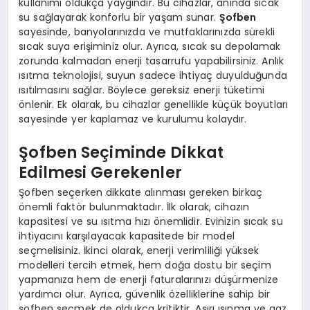
kullanımı oldukça yaygındır. Bu cihazlar, anında sıcak
su sağlayarak konforlu bir yaşam sunar.
Şofben
sayesinde, banyolarınızda ve mutfaklarınızda sürekli
sıcak suya erişiminiz olur. Ayrıca, sıcak su depolamak
zorunda kalmadan enerji tasarrufu yapabilirsiniz. Anlık
ısıtma teknolojisi, suyun sadece ihtiyaç duyulduğunda
ısıtılmasını sağlar. Böylece gereksiz enerji tüketimi
önlenir. Ek olarak, bu cihazlar genellikle küçük boyutları
sayesinde yer kaplamaz ve kurulumu kolaydır.
Şofben Seçiminde Dikkat
Edilmesi Gerekenler
Şofben seçerken dikkate alınması gereken birkaç
önemli faktör bulunmaktadır. İlk olarak, cihazın
kapasitesi ve su ısıtma hızı önemlidir. Evinizin sıcak su
ihtiyacını karşılayacak kapasitede bir model
seçmelisiniz. İkinci olarak, enerji verimliliği yüksek
modelleri tercih etmek, hem doğa dostu bir seçim
yapmanıza hem de enerji faturalarınızı düşürmenize
yardımcı olur. Ayrıca, güvenlik özelliklerine sahip bir
şofben seçmek de oldukça kritiktir. Aşırı ısınma ve gaz