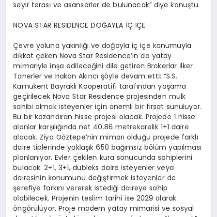
seyir terası ve asansörler de bulunacak” diye konuştu.
NOVA STAR RESIDENCE DOĞAYLA İÇ İÇE
Çevre yoluna yakınlığı ve doğayla iç içe konumuyla
dikkat çeken Nova Star Residence’ın da yatay
mimariyle inşa edileceğini dile getiren Brokerlar İlker
Tanerler ve Hakan Akıncı şöyle devam etti: “S.S.
Kamukent Bayraklı Kooperatifi tarafından yaşama
geçirilecek Nova Star Residence projesinden mülk
sahibi olmak isteyenler için önemli bir fırsat sunuluyor.
Bu bir kazandıran hisse projesi olacak. Projede 1 hisse
alanlar karşılığında net 40.86 metrekarelik 1+1 daire
alacak. Ziya Göztepe’nin mimarı olduğu projede farklı
daire tiplerinde yaklaşık 650 bağımsız bölüm yapılması
planlanıyor. Evler çekilen kura sonucunda sahiplerini
bulacak. 2+1, 3+1, dubleks daire isteyenler veya
dairesinin konumunu değiştirmek isteyenler de
şerefiye farkını vererek istediği daireye sahip
olabilecek. Projenin teslim tarihi ise 2029 olarak
öngörülüyor. Proje modern yatay mimarisi ve sosyal