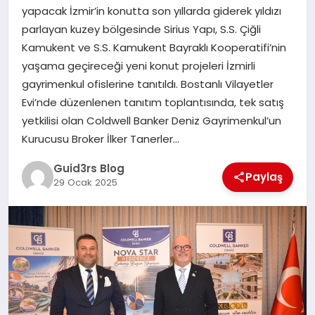
MAGAZIN
yapacak İzmir’in konutta son yıllarda giderek yıldızı
parlayan kuzey bölgesinde Sirius Yapı, S.S. Çiğli
EĞITIM
Kamukent ve S.S. Kamukent Bayraklı Kooperatifi’nin
yaşama geçireceği yeni konut projeleri İzmirli
gayrimenkul ofislerine tanıtıldı. Bostanlı Vilayetler
Evi’nde düzenlenen tanıtım toplantısında, tek satış
yetkilisi olan Coldwell Banker Deniz Gayrimenkul’un
Kurucusu Broker İlker Tanerler…
Guid3rs Blog
Paylaş
29 Ocak 2025