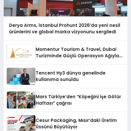
Derya Arms, İstanbul Prohunt 2026’da yeni nesil
ürünlerini ve global marka vizyonunu sergiledi
Momentur Tourism & Travel, Dubai
Turizminde Güçlü Operasyon Ağıyla
Fark Yaratıyor
Tencent Hy3 dünya genelinde
kullanıma sunuldu
Mars Türkiye’den “Köpeğini İşe Götür
Haftası” çağrısı
Cesur Packaging, Mısır’daki Üretim
Üssünü Büyütüyor