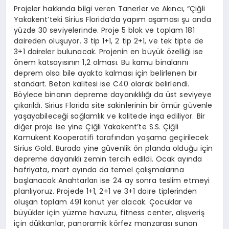
Projeler hakkında bilgi veren Tanerler ve Akıncı, “Çiğli
Yakakent’teki Sirius Florida’da yapım aşaması şu anda
yüzde 30 seviyelerinde. Proje 5 blok ve toplam 181
daireden oluşuyor. 3 tip 1+1, 2 tip 2+1, ve tek tipte de
3+1 daireler bulunacak. Projenin en büyük özelliği ise
önem katsayısının 1,2 olması. Bu kamu binalarını
deprem olsa bile ayakta kalması için belirlenen bir
standart. Beton kalitesi ise C40 olarak belirlendi.
Böylece binanın depreme dayanıklılığı da üst seviyeye
çıkarıldı. Sirius Florida site sakinlerinin bir ömür güvenle
yaşayabileceği sağlamlık ve kalitede inşa ediliyor. Bir
diğer proje ise yine Çiğli Yakakent’te S.S. Çiğli
Kamukent Kooperatifi tarafından yaşama geçirilecek
Sirius Gold. Burada yine güvenlik ön planda olduğu için
depreme dayanıklı zemin tercih edildi. Ocak ayında
hafriyata, mart ayında da temel çalışmalarına
başlanacak Anahtarları ise 24 ay sonra teslim etmeyi
planlıyoruz. Projede 1+1, 2+1 ve 3+1 daire tiplerinden
oluşan toplam 491 konut yer alacak. Çocuklar ve
büyükler için yüzme havuzu, fitness center, alışveriş
için dükkanlar, panoramik körfez manzarası sunan