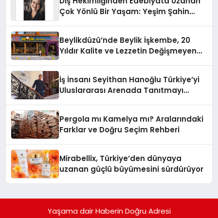
Diş Hekimliğinden Edebiyata Uzanan
Çok Yönlü Bir Yaşam: Yeşim Şahin
Yaman
Beylikdüzü’nde Beylik İşkembe, 20
Yıldır Kalite ve Lezzetin Değişmeyen
Adresi
İş İnsanı Seyithan Hanoğlu Türkiye’yi
Uluslararası Arenada Tanıtmayı
Hedefliyor
Pergola mı Kamelya mı? Aralarındaki
Farklar ve Doğru Seçim Rehberi
Mirabellix, Türkiye’den dünyaya
uzanan güçlü büyümesini sürdürüyor
Yaşama dair Haberin Doğru Adresi