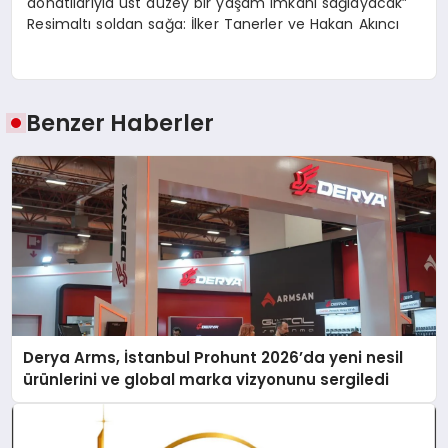
donatılarıyla üst düzey bir yaşam imkanı sağlayacak”
Resimaltı soldan sağa: İlker Tanerler ve Hakan Akıncı
Benzer Haberler
Derya Arms, İstanbul Prohunt 2026’da yeni nesil
ürünlerini ve global marka vizyonunu sergiledi