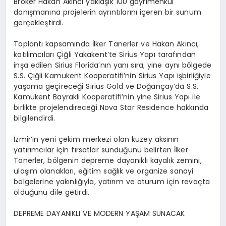
Broker Hakan Akıncı yaklaşık 100 gayrimenkul
danışmanına projelerin ayrıntılarını içeren bir sunum
gerçekleştirdi.
Toplantı kapsamında İlker Tanerler ve Hakan Akıncı,
katılımcıları Çiğli Yakakent’te Sirius Yapı tarafından
inşa edilen Sirius Florida’nın yanı sıra; yine aynı bölgede
S.S. Çiğli Kamukent Kooperatifi’nin Sirius Yapı işbirliğiyle
yaşama geçireceği Sirius Gold ve Doğançay’da S.S.
Kamukent Bayraklı Kooperatifi’nin yine Sirius Yapı ile
birlikte projelendireceği Nova Star Residence hakkında
bilgilendirdi.
İzmir’in yeni çekim merkezi olan kuzey aksının
yatırımcılar için fırsatlar sunduğunu belirten İlker
Tanerler, bölgenin depreme dayanıklı kayalık zemini,
ulaşım olanakları, eğitim sağlık ve organize sanayi
bölgelerine yakınlığıyla, yatırım ve oturum için revaçta
olduğunu dile getirdi.
DEPREME DAYANIKLI VE MODERN YAŞAM SUNACAK