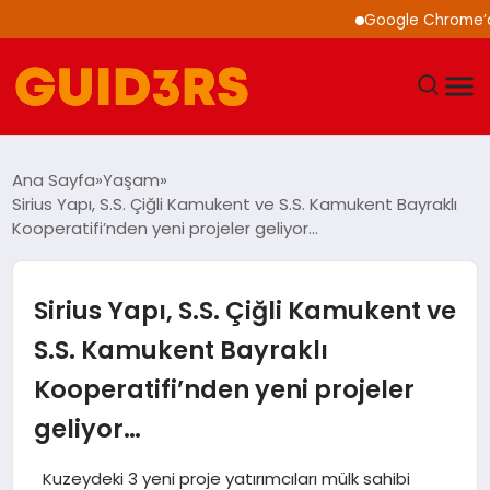
Google Chrome’a Yapay
GÜNDEM
Ana Sayfa
Yaşam
Sirius Yapı, S.S. Çiğli Kamukent ve S.S. Kamukent Bayraklı
YAŞAM
Kooperatifi’nden yeni projeler geliyor…
TEKNOLOJI
Sirius Yapı, S.S. Çiğli Kamukent ve
SPOR
S.S. Kamukent Bayraklı
Kooperatifi’nden yeni projeler
SAĞLIK
geliyor…
EKONOMI
Kuzeydeki 3 yeni proje yatırımcıları mülk sahibi