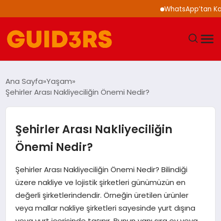
WhatsApp’tan Kalabalı
GÜNDEM
Ana Sayfa
Yaşam
Şehirler Arası Nakliyeciliğin Önemi Nedir?
YAŞAM
TEKNOLOJI
Şehirler Arası Nakliyeciliğin
Önemi Nedir?
SPOR
Şehirler Arası Nakliyeciliğin Önemi Nedir? Bilindiği
SAĞLIK
üzere nakliye ve lojistik şirketleri günümüzün en
değerli şirketlerindendir. Örneğin üretilen ürünler
EKONOMI
veya mallar nakliye şirketleri sayesinde yurt dışına
veya yurt içerisinde taşınır. Bunun yanı sıra ev veya