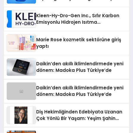
Arayanların İşini Kolaylaştıran Çözüm
Kleen-Hy-Dro-Gen Inc., Sıfır Karbon
Emisyonlu Hidrojen Isıtma
Teknolojisinde ISO ve TSSA
Düzenleyici Onaylarını Aldı
Marie Rose kozmetik sektörüne giriş
yaptı
Daikin’den akıllı iklimlendirmede yeni
dönem: Madoka Plus Türkiye’de
Daikin’den akıllı iklimlendirmede yeni
dönem: Madoka Plus Türkiye’de
Diş Hekimliğinden Edebiyata Uzanan
Çok Yönlü Bir Yaşam: Yeşim Şahin
Yaman