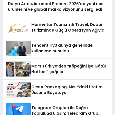
Derya Arms, İstanbul Prohunt 2026’da yeni nesil
ürünlerini ve global marka vizyonunu sergiledi
Momentur Tourism & Travel, Dubai
Turizminde Güçlü Operasyon Ağıyla
Fark Yaratıyor
Tencent Hy3 dünya genelinde
kullanıma sunuldu
Mars Türkiye’den “Köpeğini İşe Götür
Haftası” çağrısı
Cesur Packaging, Mısır’daki Üretim
Üssünü Büyütüyor
Telegram Grupları ile Doğru
Topluluğa Ulaşın: Telegram Grup