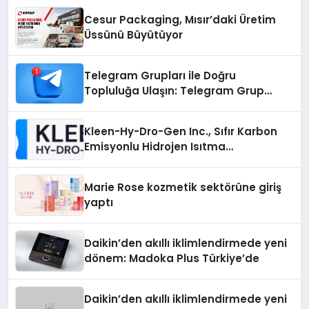
Cesur Packaging, Mısır’daki Üretim
Üssünü Büyütüyor
Telegram Grupları ile Doğru
Topluluğa Ulaşın: Telegram Grup
Arayanların İşini Kolaylaştıran Çözüm
Kleen-Hy-Dro-Gen Inc., Sıfır Karbon
Emisyonlu Hidrojen Isıtma
Teknolojisinde ISO ve TSSA
Düzenleyici Onaylarını Aldı
Marie Rose kozmetik sektörüne giriş
yaptı
Daikin’den akıllı iklimlendirmede yeni
dönem: Madoka Plus Türkiye’de
Daikin’den akıllı iklimlendirmede yeni