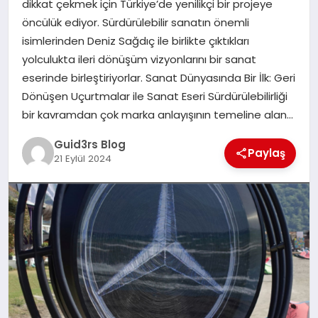
dikkat çekmek için Türkiye’de yenilikçi bir projeye
MAGAZIN
öncülük ediyor. Sürdürülebilir sanatın önemli
isimlerinden Deniz Sağdıç ile birlikte çıktıkları
EĞITIM
yolculukta ileri dönüşüm vizyonlarını bir sanat
eserinde birleştiriyorlar. Sanat Dünyasında Bir İlk: Geri
Dönüşen Uçurtmalar ile Sanat Eseri Sürdürülebilirliği
bir kavramdan çok marka anlayışının temeline alan…
Guid3rs Blog
Paylaş
21 Eylül 2024