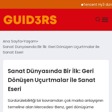
Tencent Hy3 dünya gen
GÜNDEM
Ana Sayfa
Yaşam
Sanat Dünyasında Bir İlk: Geri Dönüşen Uçurtmalar ile
YAŞAM
Sanat Eseri
TEKNOLOJI
Sanat Dünyasında Bir İlk: Geri
SPOR
Dönüşen Uçurtmalar ile Sanat
Eseri
SAĞLIK
Sürdürülebilirliği bir kavramdan çok marka anlayışının
EKONOMI
temeline alan Mercedes-Benz, geri dönüşüme