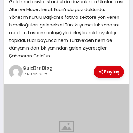
Gold markasıyla İstanbul’da düzenlenen Uluslararası
MAGAZIN
Altın ve Mücevherat Fuarı’nda göz doldurdu.
Yönetim Kurulu Başkanı sıfatıyla sektöre yön veren
EĞITIM
İsmailoğulları, geleneksel Türk kuyumculuk sanatını
modern tasarım anlayışıyla birleştirerek büyük ilgi
topladı. Fuar boyunca hem Türkiye’den hem de
dünyanın dört bir yanından gelen ziyaretçiler,
Şahmeran Gold’un…
Guid3rs Blog
Paylaş
17 Nisan 2025