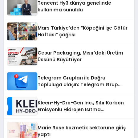
Tencent Hy3 dünya genelinde
kullanıma sunuldu
Mars Türkiye’den “Köpeğini İşe Götür
Haftası” çağrısı
Cesur Packaging, Mısır’daki Üretim
Üssünü Büyütüyor
Telegram Grupları ile Doğru
Topluluğa Ulaşın: Telegram Grup
Arayanların İşini Kolaylaştıran Çözüm
Kleen-Hy-Dro-Gen Inc., Sıfır Karbon
Emisyonlu Hidrojen Isıtma
Teknolojisinde ISO ve TSSA
Düzenleyici Onaylarını Aldı
Marie Rose kozmetik sektörüne giriş
yaptı