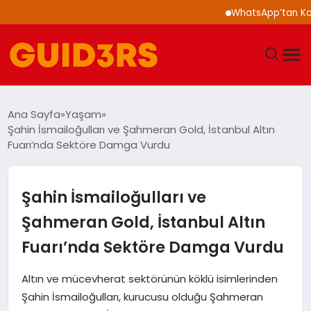
WhatsApp’tan Kalabalık
GÜNDEM
Ana Sayfa
Yaşam
Şahin İsmailoğulları ve Şahmeran Gold, İstanbul Altın
YAŞAM
Fuarı’nda Sektöre Damga Vurdu
TEKNOLOJI
Şahin İsmailoğulları ve
SPOR
Şahmeran Gold, İstanbul Altın
Fuarı’nda Sektöre Damga Vurdu
SAĞLIK
Altın ve mücevherat sektörünün köklü isimlerinden
EKONOMI
Şahin İsmailoğulları, kurucusu olduğu Şahmeran