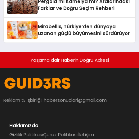
Pergola mı Kamelya mı? Aralarındaki
Farklar ve Doğru Seçim Rehberi
Mirabellix, Türkiye’den dünyaya
uzanan güçlü büyümesini sürdürüyor
Yaşama dair Haberin Doğru Adresi
Reklam % İşbirliği:
habersonuclari@gmail.com
Hakkımızda
Gizlilik Politikası
Çerez Politikası
İletişim