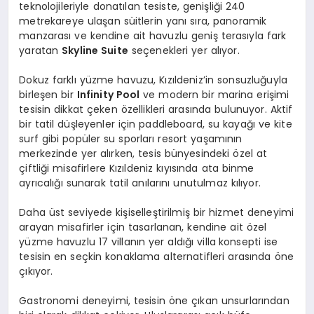
teknolojileriyle donatılan tesiste, genişliği 240
metrekareye ulaşan süitlerin yanı sıra, panoramik
manzarası ve kendine ait havuzlu geniş terasıyla fark
yaratan
Skyline Suite
seçenekleri yer alıyor.
Dokuz farklı yüzme havuzu, Kızıldeniz’in sonsuzluğuyla
birleşen bir
Infinity Pool
ve modern bir marina erişimi
tesisin dikkat çeken özellikleri arasında bulunuyor. Aktif
bir tatil düşleyenler için paddleboard, su kayağı ve kite
surf gibi popüler su sporları resort yaşamının
merkezinde yer alırken, tesis bünyesindeki özel at
çiftliği misafirlere Kızıldeniz kıyısında ata binme
ayrıcalığı sunarak tatil anılarını unutulmaz kılıyor.
Daha üst seviyede kişiselleştirilmiş bir hizmet deneyimi
arayan misafirler için tasarlanan, kendine ait özel
yüzme havuzlu 17 villanın yer aldığı villa
konsepti ise
tesisin en seçkin konaklama alternatifleri arasında öne
çıkıyor.
Gastronomi deneyimi, tesisin öne çıkan unsurlarından