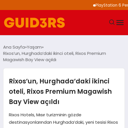
PlayStation 6 Performansı
GÜNDEM
Ana Sayfa
Yaşam
Rixos’un, Hurghada’daki ikinci oteli, Rixos Premium
YAŞAM
Magawish Bay View açıldı
TEKNOLOJI
Rixos’un, Hurghada’daki ikinci
SPOR
oteli, Rixos Premium Magawish
Bay View açıldı
SAĞLIK
Rixos Hotels, Mısır turizminin gözde
EKONOMI
destinasyonlarından Hurghada’daki, yeni tesisi Rixos