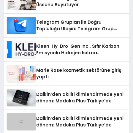
Üssünü Büyütüyor
Telegram Grupları ile Doğru
Topluluğa Ulaşın: Telegram Grup
Arayanların İşini Kolaylaştıran Çözüm
Kleen-Hy-Dro-Gen Inc., Sıfır Karbon
Emisyonlu Hidrojen Isıtma
Teknolojisinde ISO ve TSSA
Düzenleyici Onaylarını Aldı
Marie Rose kozmetik sektörüne giriş
yaptı
Daikin’den akıllı iklimlendirmede yeni
dönem: Madoka Plus Türkiye’de
Daikin’den akıllı iklimlendirmede yeni
dönem: Madoka Plus Türkiye’de