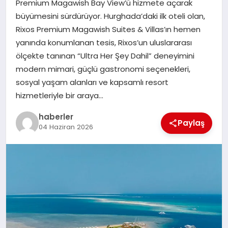
Premium Magawish Bay View’ü hizmete açarak
MAGAZIN
büyümesini sürdürüyor. Hurghada’daki ilk oteli olan,
Rixos Premium Magawish Suites & Villas’ın hemen
EĞITIM
yanında konumlanan tesis, Rixos’un uluslararası
ölçekte tanınan “Ultra Her Şey Dahil” deneyimini
modern mimari, güçlü gastronomi seçenekleri,
sosyal yaşam alanları ve kapsamlı resort
hizmetleriyle bir araya…
haberler
Paylaş
04 Haziran 2026