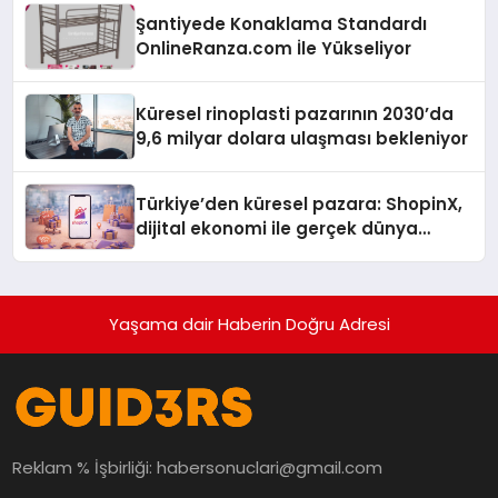
Şantiyede Konaklama Standardı
OnlineRanza.com İle Yükseliyor
Küresel rinoplasti pazarının 2030’da
9,6 milyar dolara ulaşması bekleniyor
Türkiye’den küresel pazara: ShopinX,
dijital ekonomi ile gerçek dünya
alışverişini bir araya getirmeyi
hedefliyor
Yaşama dair Haberin Doğru Adresi
Reklam % İşbirliği:
habersonuclari@gmail.com