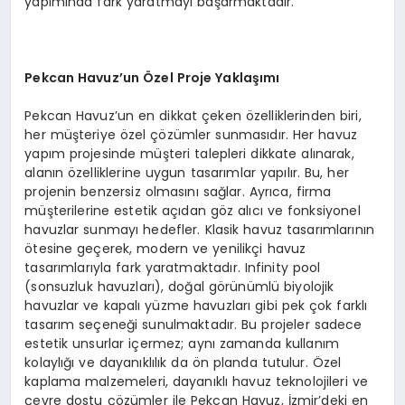
yapımında fark yaratmayı başarmaktadır.
Pekcan Havuz’un Özel Proje Yaklaşımı
Pekcan Havuz’un en dikkat çeken özelliklerinden biri,
her müşteriye özel çözümler sunmasıdır. Her havuz
yapım projesinde müşteri talepleri dikkate alınarak,
alanın özelliklerine uygun tasarımlar yapılır. Bu, her
projenin benzersiz olmasını sağlar. Ayrıca, firma
müşterilerine estetik açıdan göz alıcı ve fonksiyonel
havuzlar sunmayı hedefler. Klasik havuz tasarımlarının
ötesine geçerek, modern ve yenilikçi havuz
tasarımlarıyla fark yaratmaktadır. Infinity pool
(sonsuzluk havuzları), doğal görünümlü biyolojik
havuzlar ve kapalı yüzme havuzları gibi pek çok farklı
tasarım seçeneği sunulmaktadır. Bu projeler sadece
estetik unsurlar içermez; aynı zamanda kullanım
kolaylığı ve dayanıklılık da ön planda tutulur. Özel
kaplama malzemeleri, dayanıklı havuz teknolojileri ve
çevre dostu çözümler ile Pekcan Havuz, İzmir’deki en