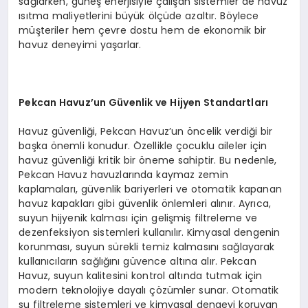
sağlarken, güneş enerjisiyle çalışan sistemler de havuz
ısıtma maliyetlerini büyük ölçüde azaltır. Böylece
müşteriler hem çevre dostu hem de ekonomik bir
havuz deneyimi yaşarlar.
Pekcan Havuz’un Güvenlik ve Hijyen Standartları
Havuz güvenliği, Pekcan Havuz’un öncelik verdiği bir
başka önemli konudur. Özellikle çocuklu aileler için
havuz güvenliği kritik bir öneme sahiptir. Bu nedenle,
Pekcan Havuz havuzlarında kaymaz zemin
kaplamaları, güvenlik bariyerleri ve otomatik kapanan
havuz kapakları gibi güvenlik önlemleri alınır. Ayrıca,
suyun hijyenik kalması için gelişmiş filtreleme ve
dezenfeksiyon sistemleri kullanılır. Kimyasal dengenin
korunması, suyun sürekli temiz kalmasını sağlayarak
kullanıcıların sağlığını güvence altına alır. Pekcan
Havuz, suyun kalitesini kontrol altında tutmak için
modern teknolojiye dayalı çözümler sunar. Otomatik
su filtreleme sistemleri ve kimyasal dengeyi koruyan