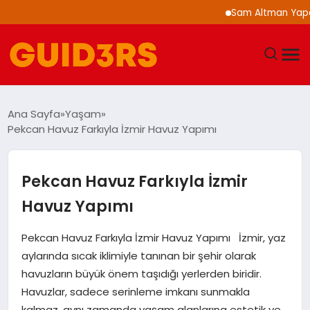
Sam Altman Yapay Zeka 
GÜNDEM
Ana Sayfa
Yaşam
Pekcan Havuz Farkıyla İzmir Havuz Yapımı
YAŞAM
TEKNOLOJI
Pekcan Havuz Farkıyla İzmir
Havuz Yapımı
SPOR
Pekcan Havuz Farkıyla İzmir Havuz Yapımı İzmir, yaz
SAĞLIK
aylarında sıcak iklimiyle tanınan bir şehir olarak
havuzların büyük önem taşıdığı yerlerden biridir.
EKONOMI
Havuzlar, sadece serinleme imkanı sunmakla
kalmaz, aynı zamanda yaşam alanlarına estetik ve