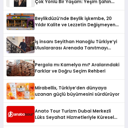
Çok Yönlü Bir Yaşam: Yeşim Şahin
Yaman
Beylikdüzü’nde Beylik İşkembe, 20
Yıldır Kalite ve Lezzetin Değişmeyen
Adresi
İş İnsanı Seyithan Hanoğlu Türkiye’yi
Uluslararası Arenada Tanıtmayı
Hedefliyor
Pergola mı Kamelya mı? Aralarındaki
Farklar ve Doğru Seçim Rehberi
Mirabellix, Türkiye’den dünyaya
uzanan güçlü büyümesini sürdürüyor
Anato Tour Turizm Dubai Merkezli
Lüks Seyahat Hizmetleriyle Küresel
Turizmde Öne Çıkıyor