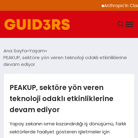
Anthropic’in Claude mode
GÜNDEM
Ana Sayfa
Yaşam
PEAKUP, sektöre yön veren teknoloji odaklı etkinliklerine
YAŞAM
devam ediyor
TEKNOLOJI
PEAKUP, sektöre yön veren
SPOR
teknoloji odaklı etkinliklerine
devam ediyor
SAĞLIK
Yapay zekanın ivme kazandırdığı iş dönüşümü, farklı
EKONOMI
sektörlerde faaliyet gösteren işletmeler için