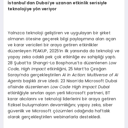
İstanbul
’
dan Dubai
’
ye uzanan etkinlik serisiyle
teknolojiye y
ö
n veriyor
Yalnızca teknoloji geliştiren ve uygulayan bir şirket
olmanın ötesine geçerek bilgi paylaşımına alan açan
ve karar vericileri bir araya getiren etkinlikler
düzenleyen PEAKUP, 2025’in ilk yarısında da teknoloji ve
yapay zeka odaklı pek çok etkinliğe ev sahipliği yaptı.
28 Şubat’ta Shangri-La Bosphorus’ta düzenlenen
Low
Code, High Impact
etkinliğini, 25 Mart’ta Çırağan
Sarayı’nda gerçekleştirilen
AI in Action: Multiverse of AI
Agents
başlıklı zirve izledi. 23 Nisan’da Microsoft Dubai
ofisinde düzenlenen
Low Code High Impact Dubai
etkinliğiyle sınırları aşan yerli Microsoft partneri, BT
karar alıcılarını ve teknoloji liderlerini bir araya getiren
fiziksel buluşmaların devamlılığını; yapay zeka, siber
güvenlik ve Microsoft çözümleri odağında haftalık
olarak gerçekleştirilen webinarlarla destekledi.