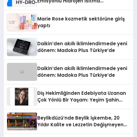
Emisyonlu Hidrojen Isıtma
Teknolojisinde ISO ve TSSA
Düzenleyici Onaylarını Aldı
Marie Rose kozmetik sektörüne giriş
yaptı
Daikin’den akıllı iklimlendirmede yeni
dönem: Madoka Plus Türkiye’de
Daikin’den akıllı iklimlendirmede yeni
dönem: Madoka Plus Türkiye’de
Diş Hekimliğinden Edebiyata Uzanan
Çok Yönlü Bir Yaşam: Yeşim Şahin
Yaman
Beylikdüzü’nde Beylik İşkembe, 20
Yıldır Kalite ve Lezzetin Değişmeyen
Adresi