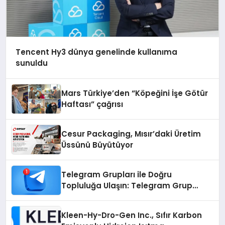
Tencent Hy3 dünya genelinde kullanıma
sunuldu
Mars Türkiye’den “Köpeğini İşe Götür
Haftası” çağrısı
Cesur Packaging, Mısır’daki Üretim
Üssünü Büyütüyor
Telegram Grupları ile Doğru
Topluluğa Ulaşın: Telegram Grup
Arayanların İşini Kolaylaştıran Çözüm
Kleen-Hy-Dro-Gen Inc., Sıfır Karbon