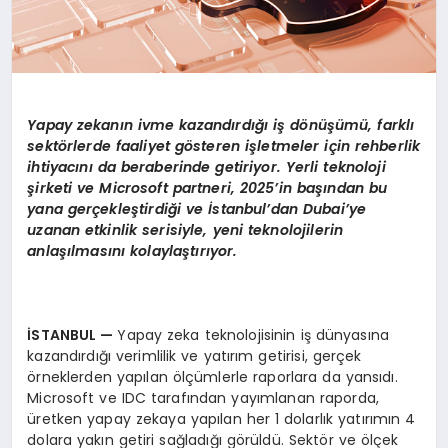
Yapay zekanın ivme kazandırdığı iş d
ö
nüşümü, farklı
sekt
ö
rlerde faaliyet g
ö
steren i
şletmeler için rehberlik
ihtiyacını da beraberinde getiriyor. Yerli teknoloji
şirketi ve Microsoft partneri, 2025’in başından bu
yana gerçekleştirdiği ve İstanbul’dan Dubai’ye
uzanan etkinlik serisiyle, yeni teknolojilerin
anlaşılmasını kolaylaştırıyor.
İSTANBUL
—
Yapay zeka teknolojisinin iş dünyasına
kazandırdığı verimlilik ve yatırım getirisi, gerçek
örneklerden yapılan ölçümlerle raporlara da yansıdı.
Microsoft ve IDC tarafından yayımlanan raporda,
üretken yapay zekaya yapılan her 1 dolarlık yatırımın 4
dolara yakın getiri sağladığı görüldü. Sektör ve ölçek