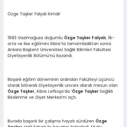
Özge Taşker Falyalı Kimdir
1983 Gazimağusa doğumlu
Ö
zge Taşker Falyalı
, İlk-
orta ve lise eğitimini Kıbrıs’ta tamamladıktan sonra
Ankara Başkent Üniversitesi Sağlık Bilimleri Fakültesi
Diyetisyenlik Bölümü’nü kazandı.
Başarılı eğitim döneminin ardından Fakülteyi üçüncü
olarak bitirerek Diyetisyenlik unvanı alarak mezun olan
Özge Taşker
, Kıbrıs Lefkoşa’da ‘
Ö
zge Taş
ker
Sağlıklı
Beslenme ve Diyet Merkezi’ni açtı.
Burada başarılı bir çalışma hayatı sürdüren
Ö
zge
Taşker
, Halil Falyalı ile hayatını birleştirdi. Mutlu