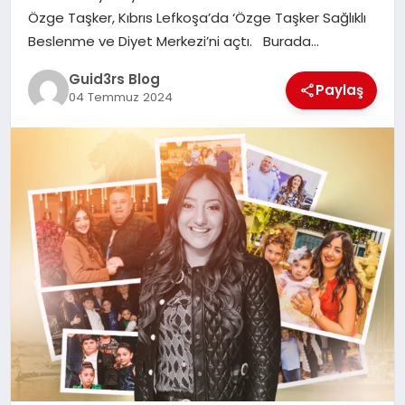
MAGAZIN
Özge Taşker, Kıbrıs Lefkoşa’da ‘Özge Taşker Sağlıklı
Beslenme ve Diyet Merkezi’ni açtı. Burada…
EĞITIM
Guid3rs Blog
Paylaş
04 Temmuz 2024