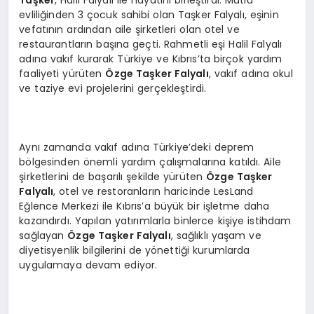
evliliğinden 3 çocuk sahibi olan Taşker Falyalı, eşinin
vefatının ardından aile şirketleri olan otel ve
restaurantların başına geçti. Rahmetli eşi Halil Falyalı
adına vakıf kurarak Türkiye ve Kıbrıs’ta birçok yardım
faaliyeti yürüten
Ö
zge Taşker Falyalı
, vakıf adına okul
ve taziye evi projelerini gerçekleştirdi.
Aynı zamanda vakıf adına Türkiye’deki deprem
bölgesinden önemli yardım çalışmalarına katıldı. Aile
şirketlerini de başarılı şekilde yürüten
Ö
zge Taşker
Falyalı
, otel ve restoranların haricinde LesLand
Eğlence Merkezi ile Kıbrıs’a büyük bir işletme daha
kazandırdı. Yapılan yatırımlarla binlerce kişiye istihdam
sağlayan
Ö
zge Taşker Falyalı
, sağlıklı yaşam ve
diyetisyenlik bilgilerini de yönettiği kurumlarda
uygulamaya devam ediyor.