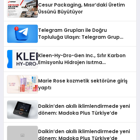
Cesur Packaging, Mısır’daki Üretim
Üssünü Büyütüyor
Telegram Grupları ile Doğru
Topluluğa Ulaşın: Telegram Grup
Arayanların İşini Kolaylaştıran Çözüm
Kleen-Hy-Dro-Gen Inc., Sıfır Karbon
Emisyonlu Hidrojen Isıtma
Teknolojisinde ISO ve TSSA
Düzenleyici Onaylarını Aldı
Marie Rose kozmetik sektörüne giriş
yaptı
Daikin’den akıllı iklimlendirmede yeni
dönem: Madoka Plus Türkiye’de
Daikin’den akıllı iklimlendirmede yeni
dönem: Madoka Plus Türkiye’de