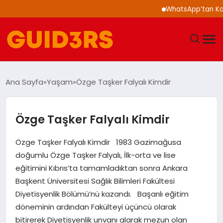
WhatsApp’tan Kalabalık
GÜNDEM
Ana Sayfa
Yaşam
Özge Taşker Falyalı Kimdir
YAŞAM
Özge Taşker Falyalı Kimdir
TEKNOLOJI
Özge Taşker Falyalı Kimdir 1983 Gazimağusa
SPOR
doğumlu Özge Taşker Falyalı, İlk-orta ve lise
eğitimini Kıbrıs’ta tamamladıktan sonra Ankara
SAĞLIK
Başkent Üniversitesi Sağlık Bilimleri Fakültesi
Diyetisyenlik Bölümü’nü kazandı. Başarılı eğitim
EKONOMI
döneminin ardından Fakülteyi üçüncü olarak
bitirerek Diyetisyenlik unvanı alarak mezun olan