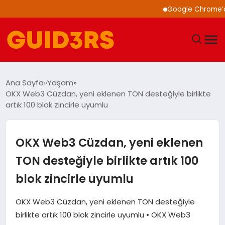
Google Chrome’a Yapay
GÜNDEM
Ana Sayfa
Yaşam
OKX Web3 Cüzdan, yeni eklenen TON desteğiyle birlikte
YAŞAM
artık 100 blok zincirle uyumlu
TEKNOLOJI
OKX Web3 Cüzdan, yeni eklenen
SPOR
TON desteğiyle birlikte artık 100
blok zincirle uyumlu
SAĞLIK
OKX Web3 Cüzdan, yeni eklenen TON desteğiyle
EKONOMI
birlikte artık 100 blok zincirle uyumlu • OKX Web3