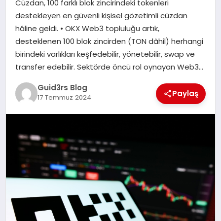
Cüzdan, 100 farklı blok zincirindeki tokenleri
MAGAZIN
destekleyen en güvenli kişisel gözetimli cüzdan
hâline geldi. • OKX Web3 topluluğu artık,
EĞITIM
desteklenen 100 blok zincirden (TON dâhil) herhangi
birindeki varlıkları keşfedebilir, yönetebilir, swap ve
transfer edebilir. Sektörde öncü rol oynayan Web3…
Guid3rs Blog
Paylaş
17 Temmuz 2024