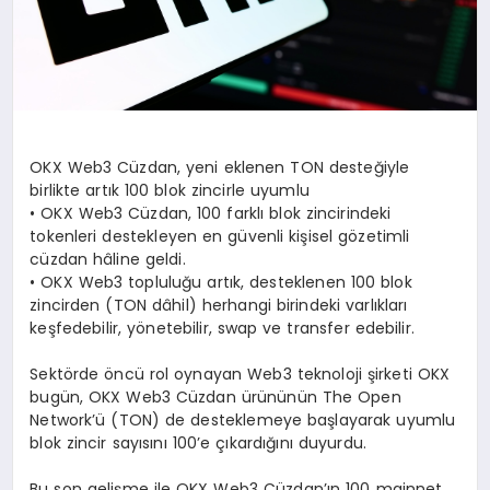
OKX Web3 Cüzdan, yeni eklenen TON desteğiyle
birlikte artık 100 blok zincirle uyumlu
• OKX Web3 Cüzdan, 100 farklı blok zincirindeki
tokenleri destekleyen en güvenli kişisel gözetimli
cüzdan hâline geldi.
• OKX Web3 topluluğu artık, desteklenen 100 blok
zincirden (TON dâhil) herhangi birindeki varlıkları
keşfedebilir, yönetebilir, swap ve transfer edebilir.
Sektörde öncü rol oynayan Web3 teknoloji şirketi OKX
bugün, OKX Web3 Cüzdan ürününün The Open
Network’ü (TON) de desteklemeye başlayarak uyumlu
blok zincir sayısını 100’e çıkardığını duyurdu.
Bu son gelişme ile OKX Web3 Cüzdan’ın 100 mainnet