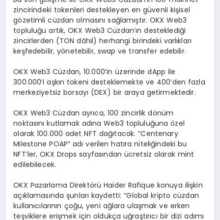
zincirindeki tokenleri destekleyen en güvenli kişisel
gözetimli cüzdan olmasını sağlamıştır. OKX Web3
topluluğu artık, OKX Web3 Cüzdan’ın desteklediği
zincirlerden (TON dâhil) herhangi birindeki varlıkları
keşfedebilir, yönetebilir, swap ve transfer edebilir.
OKX Web3 Cüzdan, 10.000’in üzerinde dApp ile
300.000’i aşkın tokeni desteklemekte ve 400’den fazla
merkeziyetsiz borsayı (DEX) bir araya getirmektedir.
OKX Web3 Cüzdan ayrıca, 100 zincirlik dönüm
noktasını kutlamak adına Web3 topluluğuna özel
olarak 100.000 adet NFT dağıtacak. “Centenary
Milestone POAP” adı verilen hatıra niteliğindeki bu
NFT’ler, OKX Drops sayfasından ücretsiz olarak mint
edilebilecek.
OKX Pazarlama Direktörü Haider Rafique konuya ilişkin
açıklamasında şunları kaydetti: “Global kripto cüzdan
kullanıcılarının çoğu, yeni ağlara ulaşmak ve erken
teşviklere erişmek için oldukça uğraştırıcı bir dizi adımı