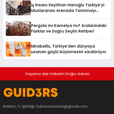
İş İnsanı Seyithan Hanoğlu Türkiye’yi
Uluslararası Arenada Tanıtmayı
Hedefliyor
Pergola mı Kamelya mı? Aralarındaki
Farklar ve Doğru Seçim Rehberi
Mirabellix, Türkiye’den dünyaya
uzanan güçlü büyümesini sürdürüyor
Yaşama dair Haberin Doğru Adresi
Reklam % İşbirliği:
habersonuclari@gmail.com