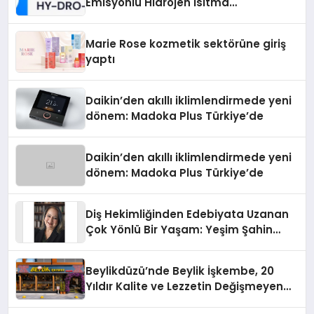
Emisyonlu Hidrojen Isıtma
Teknolojisinde ISO ve TSSA
Düzenleyici Onaylarını Aldı
Marie Rose kozmetik sektörüne giriş
yaptı
Daikin’den akıllı iklimlendirmede yeni
dönem: Madoka Plus Türkiye’de
Daikin’den akıllı iklimlendirmede yeni
dönem: Madoka Plus Türkiye’de
Diş Hekimliğinden Edebiyata Uzanan
Çok Yönlü Bir Yaşam: Yeşim Şahin
Yaman
Beylikdüzü’nde Beylik İşkembe, 20
Yıldır Kalite ve Lezzetin Değişmeyen
Adresi