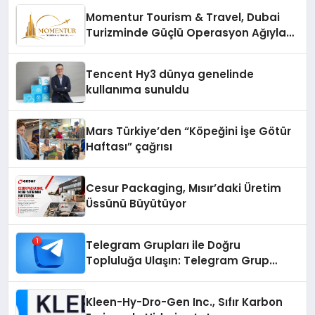
Momentur Tourism & Travel, Dubai
Turizminde Güçlü Operasyon Ağıyla
Fark Yaratıyor
Tencent Hy3 dünya genelinde
kullanıma sunuldu
Mars Türkiye’den “Köpeğini İşe Götür
Haftası” çağrısı
Cesur Packaging, Mısır’daki Üretim
Üssünü Büyütüyor
Telegram Grupları ile Doğru
Topluluğa Ulaşın: Telegram Grup
Arayanların İşini Kolaylaştıran Çözüm
Kleen-Hy-Dro-Gen Inc., Sıfır Karbon