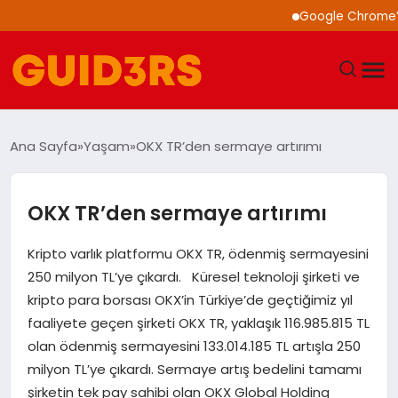
Google Chrome’a Yapa
GÜNDEM
Ana Sayfa
Yaşam
OKX TR’den sermaye artırımı
YAŞAM
OKX TR’den sermaye artırımı
TEKNOLOJI
Kripto varlık platformu OKX TR, ödenmiş sermayesini
SPOR
250 milyon TL’ye çıkardı. Küresel teknoloji şirketi ve
kripto para borsası OKX’in Türkiye’de geçtiğimiz yıl
SAĞLIK
faaliyete geçen şirketi OKX TR, yaklaşık 116.985.815 TL
olan ödenmiş sermayesini 133.014.185 TL artışla 250
EKONOMI
milyon TL’ye çıkardı. Sermaye artış bedelini tamamı
şirketin tek pay sahibi olan OKX Global Holding