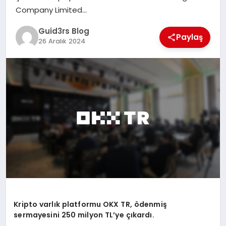
MAGAZIN
Company Limited…
Guid3rs Blog
EĞITIM
Paylaş
26 Aralık 2024
Kripto varlık platformu OKX TR,
ö
denmiş
sermayesini 250
milyon TL
’
ye çıkardı.