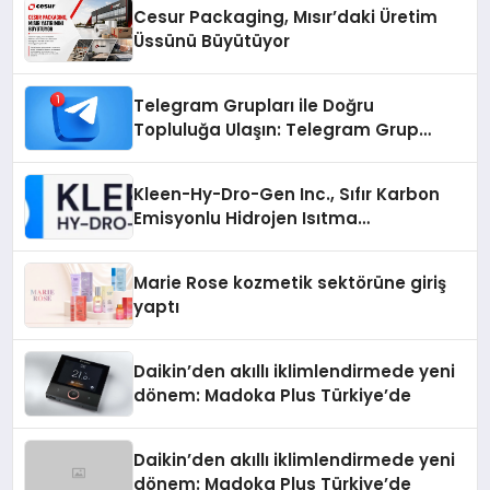
Cesur Packaging, Mısır’daki Üretim
Üssünü Büyütüyor
Telegram Grupları ile Doğru
Topluluğa Ulaşın: Telegram Grup
Arayanların İşini Kolaylaştıran Çözüm
Kleen-Hy-Dro-Gen Inc., Sıfır Karbon
Emisyonlu Hidrojen Isıtma
Teknolojisinde ISO ve TSSA
Düzenleyici Onaylarını Aldı
Marie Rose kozmetik sektörüne giriş
yaptı
Daikin’den akıllı iklimlendirmede yeni
dönem: Madoka Plus Türkiye’de
Daikin’den akıllı iklimlendirmede yeni
dönem: Madoka Plus Türkiye’de