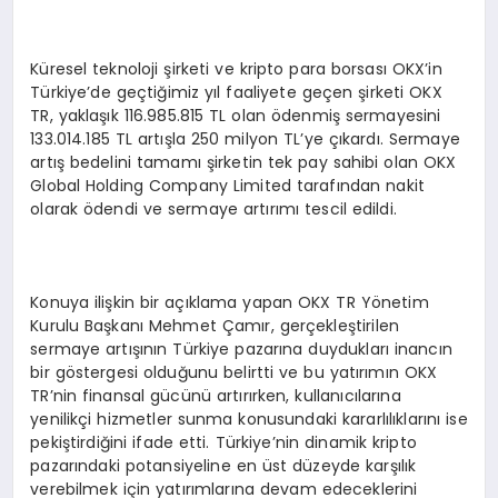
Küresel teknoloji şirketi ve kripto para borsası OKX’in
Türkiye’de geçtiğimiz yıl faaliyete geçen şirketi OKX
TR, yaklaşık 116.985.815 TL olan ödenmiş sermayesini
133.014.185 TL artışla 250 milyon TL’ye çıkardı. Sermaye
artış bedelini tamamı şirketin tek pay sahibi olan OKX
Global Holding Company Limited tarafından nakit
olarak ödendi ve sermaye artırımı tescil edildi.
Konuya ilişkin bir açıklama yapan OKX TR Yönetim
Kurulu Başkanı Mehmet Çamır, gerçekleştirilen
sermaye artışının Türkiye pazarına duydukları inancın
bir göstergesi olduğunu belirtti ve bu yatırımın OKX
TR’nin finansal gücünü artırırken, kullanıcılarına
yenilikçi hizmetler sunma konusundaki kararlılıklarını ise
pekiştirdiğini ifade etti. Türkiye’nin dinamik kripto
pazarındaki potansiyeline en üst düzeyde karşılık
verebilmek için yatırımlarına devam edeceklerini