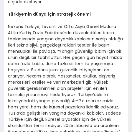
ölçüde azaltıyor.
Türkiye’nin dünya için stratejik önemi
Nexans Türkiye, Levant ve Orta Asya Genel Müdürü
Atilla Kurtiş Tuzla Fabrikası’nda düzenledikleri basın
toplantısında yangına dayanıklı kabloların sahip olduğu
ileri teknolojiyi, gerçekleştirdikleri testler ile basın
mensupları ile paylaştı. “Yangın güvenliği bizim için bir
ürün değil, bir taahhüttür. Her geçen gün hayatımızda
daha fazla kablo, daha fazla sistem ile yaşamaya
başlıyoruz. Bu dönüşüm, güvenlik ihtiyaçlarını da
artırıyor. Nexans olarak, hastaneler, okullar, alışveriş
merkezleri, oteller ve veri merkezleri gibi yüksek
güvenlik gereksinimleri olan projeler için en ileri
teknolojiyi sunmayı hedefliyoruz. Türkiye’deki iki
lokasyondaki yangın güvenliği Ar-Ge merkezimizle
hem yerel hem de küresel pazarlara liderlik ediyoruz.
Tuzla’da geliştirilen yangına dayanıklı kablolar, sadece
Türkiye için değil, küresel piyasalar için de yüksek
standartları temsil ediyor. 2025 itibarıyla bu ürünlerin
ihracatından 100 milyon dolarlık bir gelir hedefliyoruz”