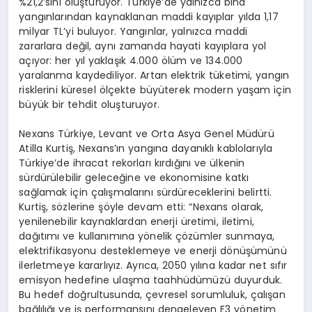
%21,2’sini oluşturuyor. Türkiye’de yalnızca bina
yangınlarından kaynaklanan maddi kayıplar yılda 1,17
milyar TL’yi buluyor. Yangınlar, yalnızca maddi
zararlara değil, aynı zamanda hayati kayıplara yol
açıyor: her yıl yaklaşık 4.000 ölüm ve 134.000
yaralanma kaydediliyor. Artan elektrik tüketimi, yangın
risklerini küresel ölçekte büyüterek modern yaşam için
büyük bir tehdit oluşturuyor.
Nexans Türkiye, Levant ve Orta Asya Genel Müdürü
Atilla Kurtiş, Nexans’ın yangına dayanıklı kablolarıyla
Türkiye’de ihracat rekorları kırdığını ve ülkenin
sürdürülebilir geleceğine ve ekonomisine katkı
sağlamak için çalışmalarını sürdüreceklerini belirtti.
Kurtiş, sözlerine şöyle devam etti: “Nexans olarak,
yenilenebilir kaynaklardan enerji üretimi, iletimi,
dağıtımı ve kullanımına yönelik çözümler sunmaya,
elektrifikasyonu desteklemeye ve enerji dönüşümünü
ilerletmeye kararlıyız. Ayrıca, 2050 yılına kadar net sıfır
emisyon hedefine ulaşma taahhüdümüzü duyurduk.
Bu hedef doğrultusunda, çevresel sorumluluk, çalışan
bağlılığı ve iş performansını dengeleyen E3 yönetim