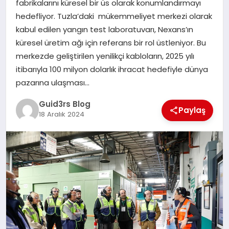
fabrikalarını küresel bir üs olarak konumlandırmayı
MAGAZIN
hedefliyor. Tuzla’daki mükemmeliyet merkezi olarak
kabul edilen yangın test laboratuvarı, Nexans’ın
EĞITIM
küresel üretim ağı için referans bir rol üstleniyor. Bu
merkezde geliştirilen yenilikçi kabloların, 2025 yılı
itibarıyla 100 milyon dolarlık ihracat hedefiyle dünya
pazarına ulaşması…
Guid3rs Blog
Paylaş
18 Aralık 2024