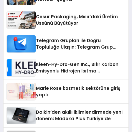
Cesur Packaging, Mısır’daki Üretim
Üssünü Büyütüyor
Telegram Grupları ile Doğru
Topluluğa Ulaşın: Telegram Grup
Arayanların İşini Kolaylaştıran Çözüm
Kleen-Hy-Dro-Gen Inc., Sıfır Karbon
Emisyonlu Hidrojen Isıtma
Teknolojisinde ISO ve TSSA
Düzenleyici Onaylarını Aldı
Marie Rose kozmetik sektörüne giriş
yaptı
Daikin’den akıllı iklimlendirmede yeni
dönem: Madoka Plus Türkiye’de