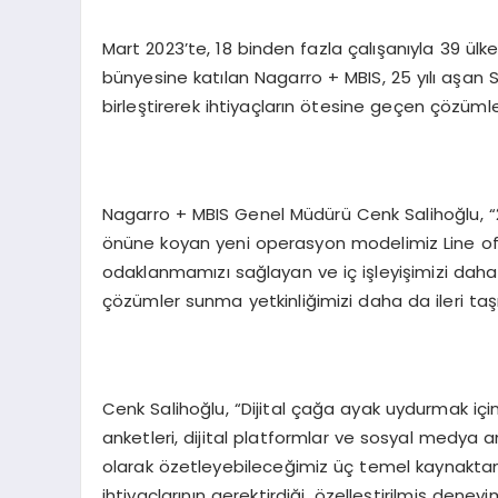
Mart 2023’te, 18 binden fazla çalışanıyla 39 ülk
bünyesine katılan Nagarro + MBIS, 25 yılı aşan S
birleştirerek ihtiyaçların ötesine geçen çözüml
Nagarro + MBIS Genel Müdürü Cenk Salihoğlu, “202
önüne koyan yeni operasyon modelimiz Line of B
odaklanmamızı sağlayan ve iç işleyişimizi daha 
çözümler sunma yetkinliğimizi daha da ileri taşı
Cenk Salihoğlu, “Dijital çağa ayak uydurmak iç
anketleri, dijital platformlar ve sosyal medya an
olarak özetleyebileceğimiz üç temel kaynaktan 
ihtiyaçlarının gerektirdiği, özelleştirilmiş deneyi