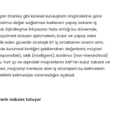
 Stanley gibi küresel kuruluşların öngörülerine göre
lar katma değer sağlaması beklenen yapay zekanın iş
 Dijitalleşme ihtiyacının hızla arttığı bu dönemde,
üyütmek isteyen işletmelerin, bulut ve yapay zeka
 eden güvenilir stratejik BT iş ortaklarının önemi arttı.
de kurumsal kimliğini şekillendiren değerlerini; müşteri
sponsible), akıllı (intelligent), katılımcı (non-hierarchical)
 Yurt içi ve dışındaki müşterilerini SAP’nin bulut tabanlı ve
et, müşteriyi merkeze alan iş stratejisini bu kelimelerin
CARING kelimesiyle tanımladığını açıkladı.
lerin nabzını tutuyor