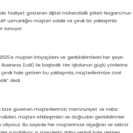
ede faaliyet gösteren dijital mühendislik şirketi Nagarro’nun
AP uzmanlığını müşteri odaklı ve çevik bir yaklaşımla
er sunuyor.
5’e müşteri ihtiyaçlarını ve geribildirimlerini her şeyin
usiness (LoB) ile başladık. Her işkolunun güçlü yönlerine
çevik hale getiren bu yaklaşımla, müşterilerimize özel
dık” dedi.
in bize güvenen müşterilerimizi; memnuniyet ve nabız
alizleri, müşteri etkileşimleri ve doğrudan geribildirimler
izliyoruz. Bu sayede her müşterimize ölçeğinin ve sektör
mler sunabiliyor; iş süreçlerini daha verimli hale getiren