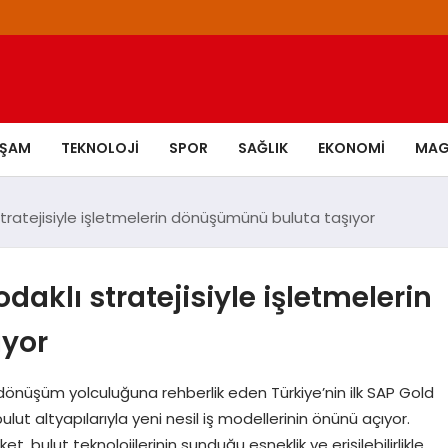
AŞAM
TEKNOLOJI
SPOR
SAĞLIK
EKONOMI
MAG
stratejisiyle işletmelerin dönüşümünü buluta taşıyor
daklı stratejisiyle işletmelerin
yor
 dönüşüm yolculuğuna rehberlik eden Türkiye’nin ilk SAP Gold
lut altyapılarıyla yeni nesil iş modellerinin önünü açıyor.
, bulut teknolojilerinin sunduğu esneklik ve erişilebilirlikle