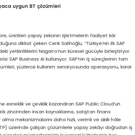
iyaca uygun BT çözümleri
öre, üretken yapay zekanın işletmelerin faaliyet kâr
lduğuna dikkat çeken Cenk Salihoğlu, “Türkiye’nin ilk SAP
i yetkinliklerini Nagarro’nun küresel gücüyle birleştiriyor.
isi SAP Business AI kullanıyor. SAP’nin iş süreçlerinin tam
zümleri, yüzlerce kullanım senaryosunda operasyonu, karar
ine esneklik ve çeviklik kazandıran SAP Public Cloud’un
ik zincirinden insan kaynaklarına, satıştan finans
alma mekanizmalarını daha hızlı, verimli ve akıllı hâle
BTP) üzerinde çalışan çözümlerle yapay zekâyı doğrudan iş