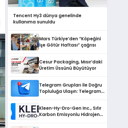
Tencent Hy3 dünya genelinde
kullanıma sunuldu
Mars Türkiye’den “Köpeğini
İşe Götür Haftası” çağrısı
Cesur Packaging, Mısır’daki
Üretim Üssünü Büyütüyor
Telegram Grupları ile Doğru
Topluluğa Ulaşın: Telegram
Grup Arayanların İşini
Kolaylaştıran Çözüm
Kleen-Hy-Dro-Gen Inc., Sıfır
Karbon Emisyonlu Hidrojen
Isıtma Teknolojisinde ISO ve
TSSA Düzenleyici Onaylarını