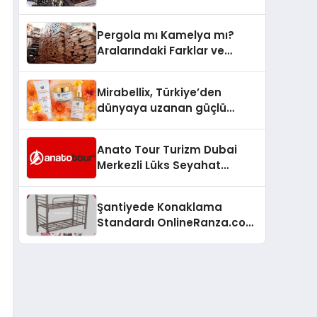
Arenada Tanıtmayı
Hedefliyor
Pergola mı Kamelya mı?
Aralarındaki Farklar ve
Doğru Seçim Rehberi
Mirabellix, Türkiye’den
dünyaya uzanan güçlü
büyümesini sürdürüyor
Anato Tour Turizm Dubai
Merkezli Lüks Seyahat
Hizmetleriyle Küresel
Turizmde Öne Çıkıyor
Şantiyede Konaklama
Standardı OnlineRanza.com
İle Yükseliyor