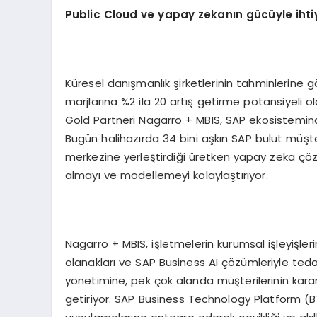
Public Cloud ve yapay zekanın gücüyle iht
Küresel danışmanlık şirketlerinin tahminlerine g
marjlarına %2 ila 20 artış getirme potansiyeli o
Gold Partneri Nagarro + MBIS, SAP ekosistemindek
Bugün halihazırda 34 bini aşkın SAP bulut müşter
merkezine yerleştirdiği üretken yapay zeka çö
almayı ve modellemeyi kolaylaştırıyor.
Nagarro + MBIS, işletmelerin kurumsal işleyişler
olanakları ve SAP Business AI çözümleriyle tedar
yönetimine, pek çok alanda müşterilerinin karar 
getiriyor. SAP Business Technology Platform (