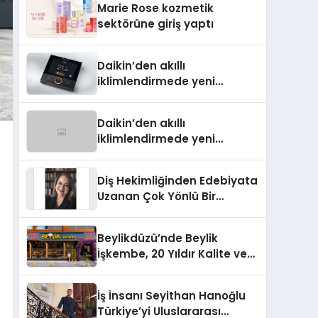
Marie Rose kozmetik
Aldı
sektörüne giriş yaptı
Daikin’den akıllı
iklimlendirmede yeni
dönem: Madoka Plus
Türkiye’de
Daikin’den akıllı
iklimlendirmede yeni
dönem: Madoka Plus
Türkiye’de
Diş Hekimliğinden Edebiyata
Uzanan Çok Yönlü Bir
Yaşam: Yeşim Şahin Yaman
Beylikdüzü’nde Beylik
İşkembe, 20 Yıldır Kalite ve
Lezzetin Değişmeyen Adresi
İş İnsanı Seyithan Hanoğlu
Türkiye’yi Uluslararası