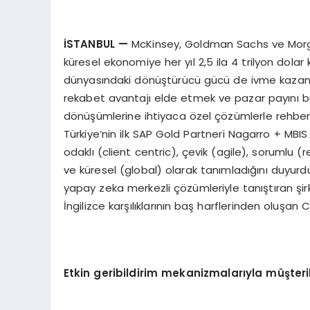
İSTANBUL
—
McKinsey, Goldman Sachs ve Morgan
küresel ekonomiye her yıl 2,5 ila 4 trilyon do
dünyasındaki dönüştürücü gücü de ivme kazandı.
rekabet avantajı elde etmek ve pazar payını b
dönüşümlerine ihtiyaca özel çözümlerle rehberlik
Türkiye’nin ilk SAP Gold Partneri Nagarro + MBIS 
odaklı (client centric), çevik (agile), sorumlu (re
ve küresel (global) olarak tanımladığını duyurdu.
yapay zeka merkezli çözümleriyle tanıştıran şirk
İngilizce karşılıklarının baş harflerinden oluşan 
Etkin geribildirim mekanizmalarıyla müşteri