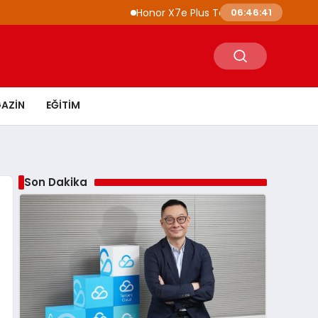
Honor X7e Plus Tanıtıldı 8100 mAh Batarya ve I
06:46:43
AZIN
EĞITIM
Son Dakika