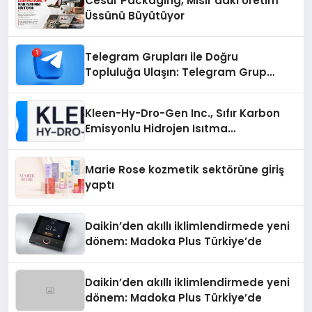
Cesur Packaging, Mısır’daki Üretim
Üssünü Büyütüyor
Telegram Grupları ile Doğru
Topluluğa Ulaşın: Telegram Grup
Arayanların İşini Kolaylaştıran Çözüm
Kleen-Hy-Dro-Gen Inc., Sıfır Karbon
Emisyonlu Hidrojen Isıtma
Teknolojisinde ISO ve TSSA
Düzenleyici Onaylarını Aldı
Marie Rose kozmetik sektörüne giriş
yaptı
Daikin’den akıllı iklimlendirmede yeni
dönem: Madoka Plus Türkiye’de
Daikin’den akıllı iklimlendirmede yeni
dönem: Madoka Plus Türkiye’de