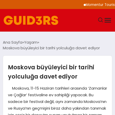
Momentur Tourism & Trav
GÜNDEM
Ana Sayfa
Yaşam
Moskova büyüleyici bir tarihi yolculuğa davet ediyor
YAŞAM
TEKNOLOJI
Moskova büyüleyici bir tarihi
yolculuğa davet ediyor
SPOR
Moskova, 11-15 Haziran tarihleri arasında ‘Zamanlar
SAĞLIK
ve Çağlar’ festivaline ev sahipliği yapacak. Bu
sadece bir festival değil, aynı zamanda Moskova’nın
EKONOMI
ve Rusya’nın geçmişini biraz daha yakından tanımak
için eşsiz bir deneyim sunan unutulmaz bir zaman