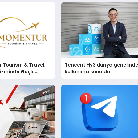
 Tourism & Travel,
Tencent Hy3 dünya genelind
rizminde Güçlü
kullanıma sunuldu
n Ağıyla Fark