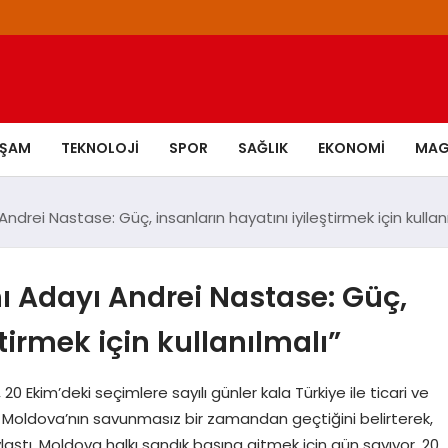
AŞAM
TEKNOLOJI
SPOR
SAĞLIK
EKONOMI
MAG
ei Nastase: Güç, insanların hayatını iyileştirmek için kullanı
Adayı Andrei Nastase: Güç,
tirmek için kullanılmalı”
kim’deki seçimlere sayılı günler kala Türkiye ile ticari ve
adı. Moldova’nın savunmasız bir zamandan geçtiğini belirterek,
laştı. Moldova halkı sandık başına gitmek için gün sayıyor. 20