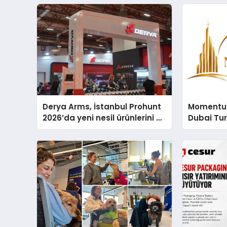
Derya Arms, İstanbul Prohunt
Momentur
2026’da yeni nesil ürünlerini ve
Dubai Tu
global marka vizyonunu
Operasyo
sergiledi
Yaratıyor