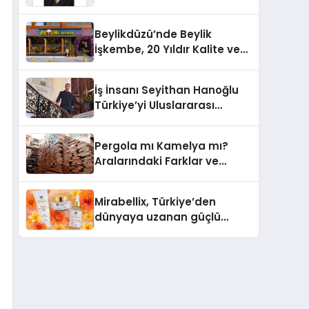
Yaşam: Yeşim Şahin Yaman
Beylikdüzü’nde Beylik
İşkembe, 20 Yıldır Kalite ve
Lezzetin Değişmeyen Adresi
İş İnsanı Seyithan Hanoğlu
Türkiye’yi Uluslararası
Arenada Tanıtmayı
Hedefliyor
Pergola mı Kamelya mı?
Aralarındaki Farklar ve
Doğru Seçim Rehberi
Mirabellix, Türkiye’den
dünyaya uzanan güçlü
büyümesini sürdürüyor