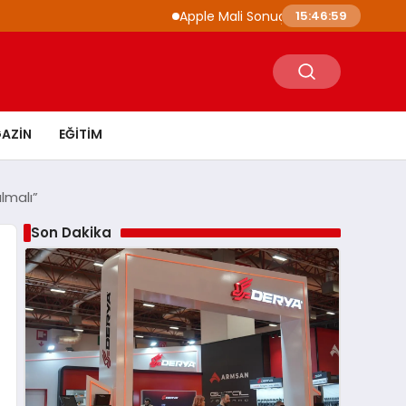
Apple Mali Sonuçlarını Açıkladı iPhone ve M
15:47:00
AZIN
EĞITIM
lmalı”
Son Dakika