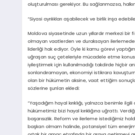
oluşturulması gerekiyor. Bu sağlanmazsa, halkım
“Siyasi ayrılıkları aşabilecek ve birlik inşa edebi
Moldova siyasetinde uzun yıllardır merkezi bir fi
olmayan vaatlerden ve duraksayan ilerlemeden d
liderliği hak ediyor. Öyle ki kamu görevi yaptığ
uğraşan suç çeteleriyle mücadele etme konusun
iyileştirmek için kullanılmadığı takdirde hiçbi
sonlandıramayan, ekonomiyi istikrara kavuştur
olan bir hükümetin aksine, vaat ettiğim sonuçla
sözlerine şunları ekledi:
“Yaşadığım hayal kırıklığı, yalnızca benimle ilgil
hükümetimiz bizi hayal kırıklığına uğrattı. Verdi
başarısızlık. Reform ve ilerleme istediğimiz hal
başkan olmam halinde, potansiyel tüm enerjimizi
ortak bir amaç etrafında bir araya getirmeyi a