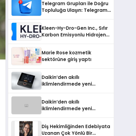
Telegram Grupları ile Doğru
Topluluğa Ulaşın: Telegram
Grup Arayanların İşini
Kolaylaştıran Çözüm
Kleen-Hy-Dro-Gen Inc., Sıfır
Karbon Emisyonlu Hidrojen
Isıtma Teknolojisinde ISO ve
TSSA Düzenleyici Onaylarını
Marie Rose kozmetik
Aldı
sektörüne giriş yaptı
Daikin’den akıllı
iklimlendirmede yeni
dönem: Madoka Plus
Türkiye’de
Daikin’den akıllı
iklimlendirmede yeni
dönem: Madoka Plus
Türkiye’de
Diş Hekimliğinden Edebiyata
Uzanan Çok Yönlü Bir