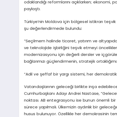
odaklandığı reformlarını açıklarken; ekonomi, pol
paylaştı.
Türkiye’nin Moldova için bölgesel istikrarı teşv
şu değerlendirmede bulundu:
“Seçilmem halinde ticaret, yatırım ve altyapı
ve teknolojide işbirliğini teşvik etmeyi öncelik
modernizasyonu için değerli dersler ve içgörüler 
bağlarımızı güçlendirmenin, stratejik ortaklığım
“Adil ve şeffaf bir yargı sistemi, her demokrat
Vatandaşlarının geleceği birlikte inşa edebile
Cumhurbaşkanı Adayı Andrei Nastase, “Gelecek 
noktası. AB entegrasyonu ise bunun önemli bir p
sürece yapılmalı. Ülkemizin aydınlık bir geleceğe
husus bulunuyor. Özellikle her demokrasinin teme