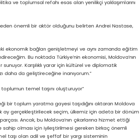
itika ve toplumsal refahı esas alan yenilikçi yaklaşımlarını
ik eden önemli bir aktör olduğunu belirten Andrei Nastase,
daki ekonomik bağları genişletmeyi ve aynı zamanda eğitim
lendireceğim. Bu noktada Türkiye’nin ekonomisi, Moldova’nın
sunuyor. Karşılıklı yarar için kültürel ve diplomatik
ızı daha da geliştireceğine inanıyorum.”
ik toplumun temel taşını oluşturuyor”
ceği bir toplum yaratma gayesi taşıdığını aktaran Moldova
ay gerçekleştirilecek seçim, ülkemiz için adeta bir dönüm
arçası. Ancak, bu Moldova’nın çıkarlarına hizmet ettiği
 sahip olması için iyileştirilmesi gereken birkaç önemli
l taşı olan adil ve şeffaf bir yargı sisteminin