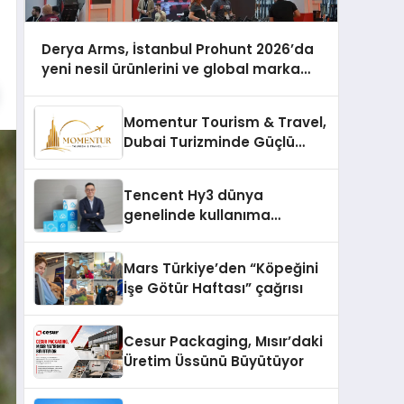
Derya Arms, İstanbul Prohunt 2026’da
yeni nesil ürünlerini ve global marka
vizyonunu sergiledi
Momentur Tourism & Travel,
Dubai Turizminde Güçlü
Operasyon Ağıyla Fark
Yaratıyor
Tencent Hy3 dünya
genelinde kullanıma
sunuldu
Mars Türkiye’den “Köpeğini
İşe Götür Haftası” çağrısı
Cesur Packaging, Mısır’daki
Üretim Üssünü Büyütüyor