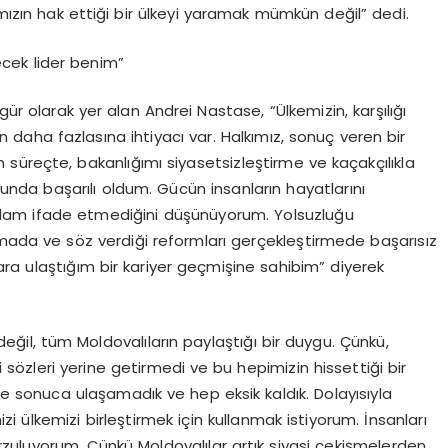
ızın hak ettiği bir ülkeyi yaramak mümkün değil” dedi.
lecek lider benim”
gür olarak yer alan Andrei Nastase, “Ülkemizin, karşılığı
aha fazlasına ihtiyacı var. Halkımız, sonuç veren bir
ım süreçte, bakanlığımı siyasetsizleştirme ve kaçakçılıkla
da başarılı oldum. Gücün insanların hayatlarını
r anlam ifade etmediğini düşünüyorum. Yolsuzluğu
mada ve söz verdiği reformları gerçekleştirmede başarısız
ra ulaştığım bir kariyer geçmişine sahibim” diyerek
i değil, tüm Moldovalıların paylaştığı bir duygu. Çünkü,
ği sözleri yerine getirmedi ve bu hepimizin hissettiği bir
de sonuca ulaşamadık ve hep eksik kaldık. Dolayısıyla
 ülkemizi birleştirmek için kullanmak istiyorum. İnsanları
rzuluyorum. Çünkü Moldovalılar artık siyasi çekişmelerden