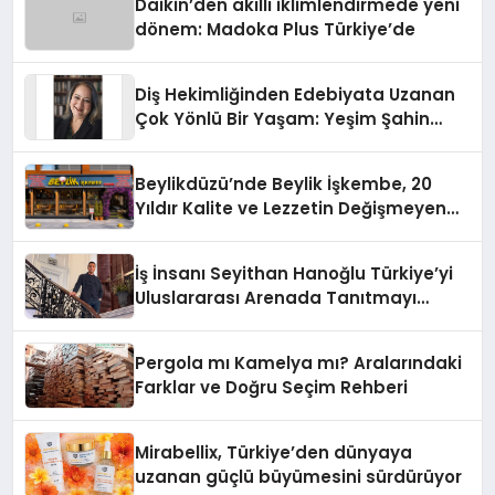
Daikin’den akıllı iklimlendirmede yeni
dönem: Madoka Plus Türkiye’de
Diş Hekimliğinden Edebiyata Uzanan
Çok Yönlü Bir Yaşam: Yeşim Şahin
Yaman
Beylikdüzü’nde Beylik İşkembe, 20
Yıldır Kalite ve Lezzetin Değişmeyen
Adresi
İş İnsanı Seyithan Hanoğlu Türkiye’yi
Uluslararası Arenada Tanıtmayı
Hedefliyor
Pergola mı Kamelya mı? Aralarındaki
Farklar ve Doğru Seçim Rehberi
Mirabellix, Türkiye’den dünyaya
uzanan güçlü büyümesini sürdürüyor