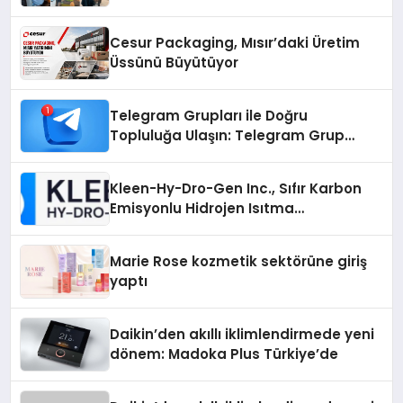
Cesur Packaging, Mısır’daki Üretim
Üssünü Büyütüyor
Telegram Grupları ile Doğru
Topluluğa Ulaşın: Telegram Grup
Arayanların İşini Kolaylaştıran Çözüm
Kleen-Hy-Dro-Gen Inc., Sıfır Karbon
Emisyonlu Hidrojen Isıtma
Teknolojisinde ISO ve TSSA
Düzenleyici Onaylarını Aldı
Marie Rose kozmetik sektörüne giriş
yaptı
Daikin’den akıllı iklimlendirmede yeni
dönem: Madoka Plus Türkiye’de