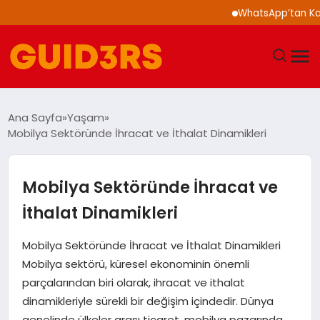
WhatsApp’tan Kalabalık
GÜNDEM
Ana Sayfa
Yaşam
Mobilya Sektöründe İhracat ve İthalat Dinamikleri
YAŞAM
TEKNOLOJI
Mobilya Sektöründe İhracat ve
İthalat Dinamikleri
SPOR
Mobilya Sektöründe İhracat ve İthalat Dinamikleri
SAĞLIK
Mobilya sektörü, küresel ekonominin önemli
parçalarından biri olarak, ihracat ve ithalat
EKONOMI
dinamikleriyle sürekli bir değişim içindedir. Dünya
genelinde ülkeler arası ticaret, mobilya pazarında