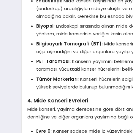
Endoskopi:
Mide kanseri teşhisinde en yayg
(endoskop) aracılığıyla mideye ulaşılır ve 
olmadığına bakılır. Gerekirse bu esnada biyo
Biyopsi:
Endoskopi sırasında alınan mide do
yöntem, mide kanserinin varlığını kesin olara
Bilgisayarlı Tomografi (BT):
Mide kanserini
aşıp aşmadığını ve diğer organlara yayılıp ya
PET Taraması:
Kanserin yayılımını belirlem
taraması, vücuttaki kanser hücrelerini belir
Tümör Markerları:
Kanserli hücrelerin salg
yüksek seviyelerde bulunup bulunmadığını ko
4.
Mide Kanseri Evreleri
Mide kanseri, yayılma derecesine göre dört ana 
derinliğine ve diğer organlara yayılımına bağlı o
Evre 0:
Kanser sadece mide iç yüzeyindeki h