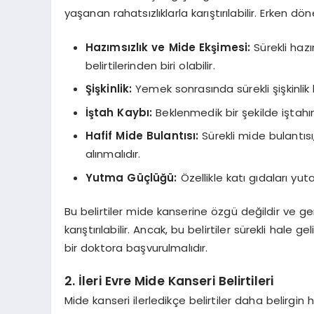
yaşanan rahatsızlıklarla karıştırılabilir. Erken d
Hazımsızlık ve Mide Ekşimesi:
Sürekli haz
belirtilerinden biri olabilir.
Şişkinlik:
Yemek sonrasında sürekli şişkinlik h
İştah Kaybı:
Beklenmedik bir şekilde iştahın 
Hafif Mide Bulantısı:
Sürekli mide bulantısı,
alınmalıdır.
Yutma Güçlüğü:
Özellikle katı gıdaları yu
Bu belirtiler mide kanserine özgü değildir ve ge
karıştırılabilir. Ancak, bu belirtiler sürekli ha
bir doktora başvurulmalıdır.
2.
İleri Evre Mide Kanseri Belirtileri
Mide kanseri ilerledikçe belirtiler daha belirgin h