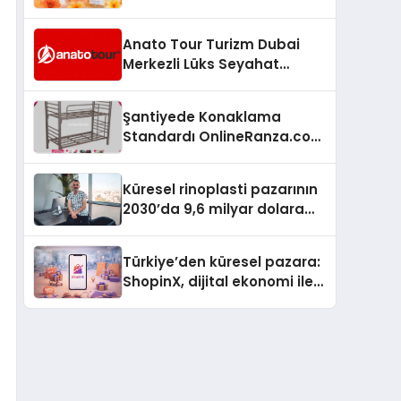
büyümesini sürdürüyor
Anato Tour Turizm Dubai
Merkezli Lüks Seyahat
Hizmetleriyle Küresel
Turizmde Öne Çıkıyor
Şantiyede Konaklama
Standardı OnlineRanza.com
İle Yükseliyor
Küresel rinoplasti pazarının
2030’da 9,6 milyar dolara
ulaşması bekleniyor
Türkiye’den küresel pazara:
ShopinX, dijital ekonomi ile
gerçek dünya alışverişini bir
araya getirmeyi hedefliyor