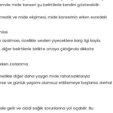
önemde mide kanseri şu belirtilerle kendini gösterebilir:
ımsızlık ve mide ekşimesi, mide kanserinin erken evredeki
issi.
azalması, özellikle sevilen yiyeceklere karşı ilgi kaybı.
 diğer belirtilerle birlikte ortaya çıktığında dikkate
tarken zorlanma.
nellikle diğer daha yaygın mide rahatsızlıklarıyla
le gelirse ve günlük yaşamı olumsuz etkilemeye başlarsa, derhal
ale gelir ve ciddi sağlık sorunlarına yol açabilir. Bu