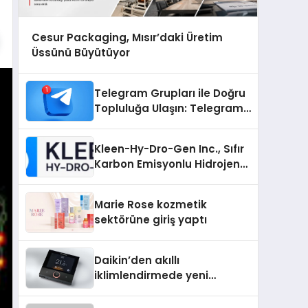
Cesur Packaging, Mısır’daki Üretim
Üssünü Büyütüyor
Telegram Grupları ile Doğru
Topluluğa Ulaşın: Telegram
Grup Arayanların İşini
Kolaylaştıran Çözüm
Kleen-Hy-Dro-Gen Inc., Sıfır
Karbon Emisyonlu Hidrojen
Isıtma Teknolojisinde ISO ve
TSSA Düzenleyici Onaylarını
Marie Rose kozmetik
Aldı
sektörüne giriş yaptı
Daikin’den akıllı
iklimlendirmede yeni
dönem: Madoka Plus
Türkiye’de