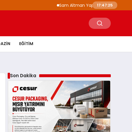
Sam Altman Yapay Zeka Gelişiminde Fren Ç
17:47:26
AZIN
EĞITIM
Son Dakika