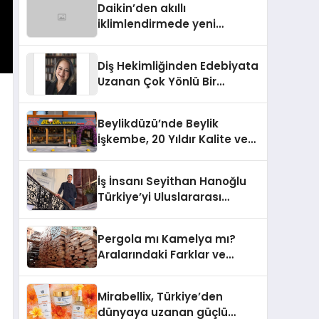
Daikin’den akıllı
iklimlendirmede yeni
dönem: Madoka Plus
Türkiye’de
Diş Hekimliğinden Edebiyata
Uzanan Çok Yönlü Bir
Yaşam: Yeşim Şahin Yaman
Beylikdüzü’nde Beylik
İşkembe, 20 Yıldır Kalite ve
Lezzetin Değişmeyen Adresi
İş İnsanı Seyithan Hanoğlu
Türkiye’yi Uluslararası
Arenada Tanıtmayı
Hedefliyor
Pergola mı Kamelya mı?
Aralarındaki Farklar ve
Doğru Seçim Rehberi
Mirabellix, Türkiye’den
dünyaya uzanan güçlü