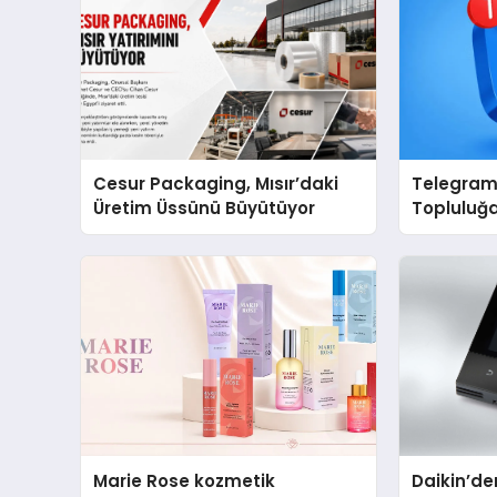
Cesur Packaging, Mısır’daki
Telegram 
Üretim Üssünü Büyütüyor
Topluluğa
Grup Aray
Kolaylaş
Marie Rose kozmetik
Daikin’den