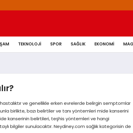
AŞAM
TEKNOLOJI
SPOR
SAĞLIK
EKONOMI
MAG
lır?
ir hastalıktır ve genellikle erken evrelerde belirgin semptomlar
unla birlikte, bazı belirtiler ve tanı yöntemleri mide kanserini
e kanserinin belirtileri, teşhis yöntemleri ve hangi
ylı bilgiler sunulacaktır. Neydiney.com sağlık kategorisin de