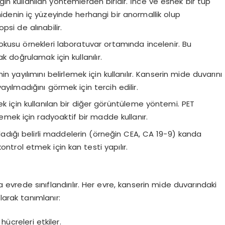
ın kullanılan yöntemlerden biridir. İnce ve esnek bir tüp
midenin iç yüzeyinde herhangi bir anormallik olup
psi de alınabilir.
kusu örnekleri laboratuvar ortamında incelenir. Bu
k doğrulamak için kullanılır.
n yayılımını belirlemek için kullanılır. Kanserin mide duvarını
yılmadığını görmek için tercih edilir.
ek için kullanılan bir diğer görüntüleme yöntemi. PET
lemek için radyoaktif bir madde kullanır.
ıladığı belirli maddelerin (örneğin CEA, CA 19-9) kanda
ntrol etmek için kan testi yapılır.
evrede sınıflandırılır. Her evre, kanserin mide duvarındaki
larak tanımlanır:
ücreleri etkiler.