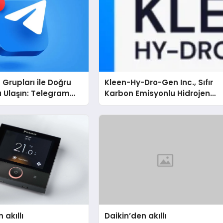
Grupları ile Doğru
Kleen-Hy-Dro-Gen Inc., Sıfır
 Ulaşın: Telegram
Karbon Emisyonlu Hidrojen
anların İşini
Isıtma Teknolojisinde ISO ve
tıran Çözüm
TSSA Düzenleyici Onaylarını
Aldı
 akıllı
Daikin’den akıllı