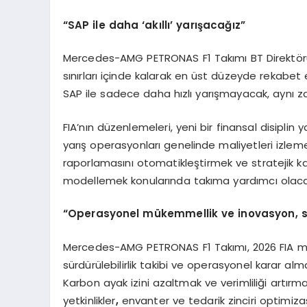
“
SAP ile daha
‘
ak
ı
ll
ı’
yar
ış
aca
ğı
z
”
Mercedes-AMG PETRONAS F1 Takımı BT Direktörü M
sınırları içinde kalarak en üst düzeyde rekabet e
SAP ile sadece daha hızlı yarışmayacak, aynı z
FIA’nın düzenlemeleri, yeni bir finansal disiplin
yarış operasyonları genelinde maliyetleri izlem
raporlamasını otomatikleştirmek ve stratejik ka
modellemek konularında takıma yardımcı olaca
“
Operasyonel m
ü
kemmellik ve inovasyon, 
Mercedes-AMG PETRONAS F1 Takımı, 2026 FIA ma
sürdürülebilirlik takibi ve operasyonel karar al
Karbon ayak izini azaltmak ve verimliliği artırmak 
yetkinlikler
,
envanter ve tedarik zinciri optimiz