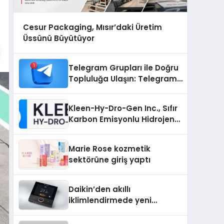
Cesur Packaging, Mısır’daki Üretim
Üssünü Büyütüyor
Telegram Grupları ile Doğru
Topluluğa Ulaşın: Telegram
Grup Arayanların İşini
Kolaylaştıran Çözüm
Kleen-Hy-Dro-Gen Inc., Sıfır
Karbon Emisyonlu Hidrojen
Isıtma Teknolojisinde ISO ve
TSSA Düzenleyici Onaylarını
Marie Rose kozmetik
Aldı
sektörüne giriş yaptı
Daikin’den akıllı
iklimlendirmede yeni
dönem: Madoka Plus
Türkiye’de