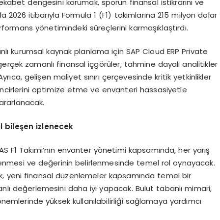
ekabet dengesini korumak, sporun finansal istikrarını ve
a 2026 itibarıyla Formula 1 (F1) takımlarına 215 milyon dolar
erformans yönetimindeki süreçlerini karmaşıklaştırdı.
lı kurumsal kaynak planlama için SAP Cloud ERP Private
rçek zamanlı finansal içgörüler, tahmine dayalı analitikler
rıca, gelişen maliyet sınırı çerçevesinde kritik yetkinlikler
incirlerini optimize etme ve envanteri hassasiyetle
ararlanacak.
l bile
ş
en izlenecek
 F1 Takımı’nın envanter yönetimi kapsamında, her yarış
zlenmesi ve değerinin belirlenmesinde temel rol oynayacak.
k, yeni finansal düzenlemeler kapsamında temel bir
anlı değerlemesini daha iyi yapacak. Bulut tabanlı mimari,
dönemlerinde yüksek kullanılabilirliği sağlamaya yardımcı