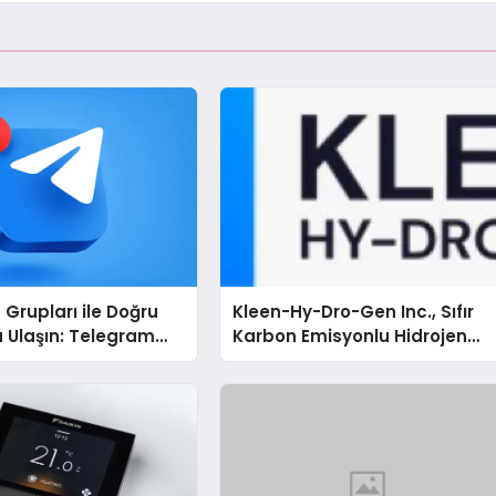
Grupları ile Doğru
Kleen-Hy-Dro-Gen Inc., Sıfır
 Ulaşın: Telegram
Karbon Emisyonlu Hidrojen
anların İşini
Isıtma Teknolojisinde ISO ve
tıran Çözüm
TSSA Düzenleyici Onaylarını
Aldı