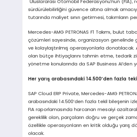
Uluslararası Otomobil Federasyonu’nun (FIA), r
sürdürülebilirliğini güvence altına almak amacıyl
tutarında maliyet sınırı getirmesi, takımların p
Mercedes-AMG PETRONAS F1 Takımı, bulut taban
çözümleri sayesinde, organizasyon genelinde ge
ve kolaylaştırılmış operasyonlarla donatılacak. Ay
olan bütçe ihtiyaçlarını tahmin etme, tedarik z
yönetme konularında da SAP Business AI’den y
Her yar
ış
arabas
ı
ndaki 14.500
’
den fazla teki
SAP Cloud ERP Private, Mercedes-AMG PETRONAS
arabasındaki 14.500’den fazla tekil bileşenin i
FIA raporlamasında harcanan mesaiyi azaltara
gereklilik olan, parçaların doğru ve gerçek zam
özellikle operasyonların en kritik olduğu yarış 
olacak.