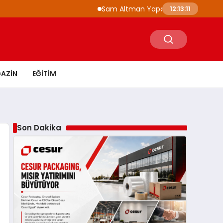
Sam Altman Yapay Zeka Gelişiminde Fren Ç
12:13:12
AZIN
EĞITIM
Son Dakika