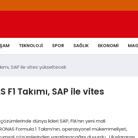
AŞAM
TEKNOLOJI
SPOR
SAĞLIK
EKONOMI
MAG
ı, SAP ile vites yükseltecek
1 Takımı, SAP ile vites
zümlerinde dünya lideri SAP, FIA’nın yeni mali
ONAS Formula 1 Takımı’nın, operasyonel mükemmeliyet,
 kurumsal çözümlerinden yararlanacağını duyurdu. Uluslararası