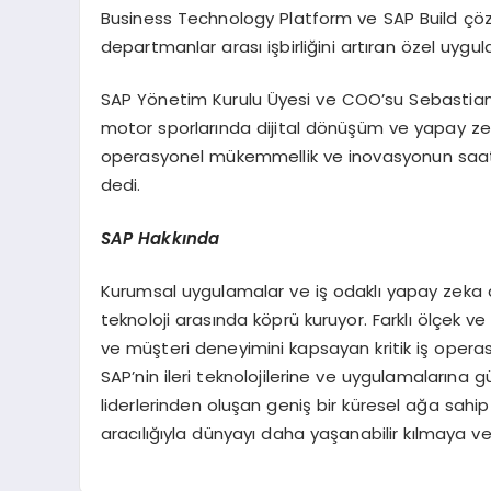
Business Technology Platform ve SAP Build çözümle
departmanlar arası işbirliğini artıran özel uygul
SAP Yönetim Kurulu Üyesi ve COO’su Sebastia
motor sporlarında dijital dönüşüm ve yapay zeka o
operasyonel mükemmellik ve inovasyonun saatte
dedi.
SAP Hakk
ı
nda
Kurumsal uygulamalar ve iş odaklı yapay zeka ala
teknoloji arasında köprü kuruyor. Farklı ölçek ve s
ve müşteri deneyimini kapsayan kritik iş operasy
SAP’nin ileri teknolojilerine ve uygulamalarına gü
liderlerinden oluşan geniş bir küresel ağa sahip S
aracılığıyla dünyayı daha yaşanabilir kılmaya ve