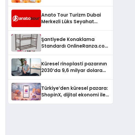
büyümesini sürdürüyor
Anato Tour Turizm Dubai
Merkezli Lüks Seyahat
Hizmetleriyle Küresel
Turizmde Öne Çıkıyor
Şantiyede Konaklama
Standardı OnlineRanza.com
İle Yükseliyor
Küresel rinoplasti pazarının
2030’da 9,6 milyar dolara
ulaşması bekleniyor
Türkiye’den küresel pazara:
ShopinX, dijital ekonomi ile
gerçek dünya alışverişini bir
araya getirmeyi hedefliyor