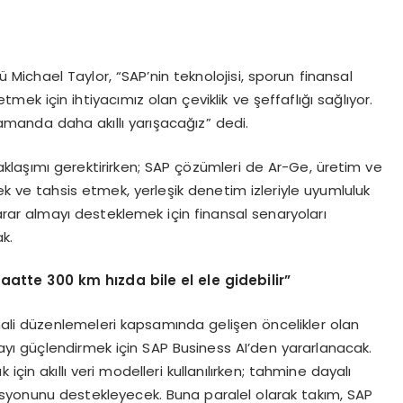
ichael Taylor, “SAP’nin teknolojisi, sporun finansal
tmek için ihtiyacımız olan çeviklik ve şeffaflığı sağlıyor.
amanda daha akıllı yarışacağız” dedi.
 yaklaşımı gerektirirken; SAP çözümleri de Ar-Ge, üretim ve
ek ve tahsis etmek, yerleşik denetim izleriyle uyumluluk
rar almayı desteklemek için finansal senaryoları
k.
saatte 300 km h
ı
zda bile el ele gidebilir
”
li düzenlemeleri kapsamında gelişen öncelikler olan
mayı güçlendirmek için SAP Business AI’den yararlanacak.
için akıllı veri modelleri kullanılırken; tahmine dayalı
asyonunu destekleyecek. Buna paralel olarak takım, SAP