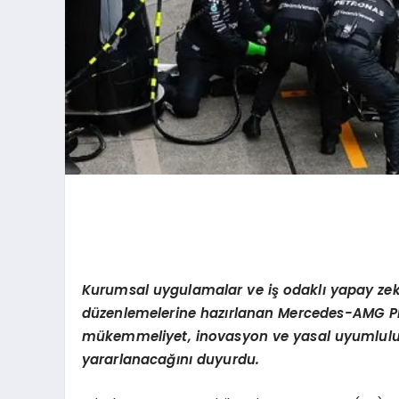
Kurumsal uygulamalar ve i
ş
odakl
ı
yapay ze
d
ü
zenlemelerine haz
ı
rlanan Mercedes-AMG P
m
ü
kemmeliyet, inovasyon ve yasal uyumlulu
yararlanaca
ğı
n
ı
duyurdu.