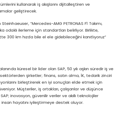
rini kullanarak iş akışlarını dijitalleştiren ve
amalar geliştirecek.
n Steinhaeuser, “Mercedes-AMG PETRONAS F1 Takımı,
daklı ilerleme için standartları belirliyor. Birlikte,
 300 km hızda bile el ele gidebileceğini kanıtlıyoruz”
nında küresel bir lider olan SAP, 50 yılı aşkın süredir iş ve
ektörlerden şirketler; finans, satın alma, İK, tedarik zinciri
onlarını birleştirerek en iyi sonuçları elde etmek için
veniyor. Müşteriler, iş ortakları, çalışanlar ve düşünce
AP; inovasyon, güvenilir veriler ve akıllı teknolojiler
 insan hayatını iyileştirmeye destek oluyor.