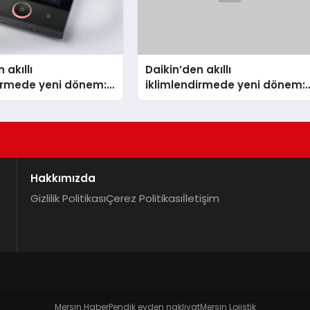
 akıllı
Daikin’den akıllı
dirmede yeni dönem:
iklimlendirmede yeni dönem:
lus Türkiye’de
Madoka Plus Türkiye’de
Hakkımızda
Gizlilik Politikası
Çerez Politikası
İletişim
Mersin Haber
Pendik evden nakliyat
Mersin Lojistik