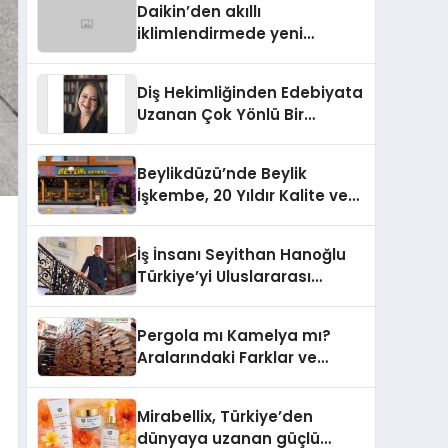
Daikin’den akıllı
iklimlendirmede yeni
dönem: Madoka Plus
Türkiye’de
Diş Hekimliğinden Edebiyata
Uzanan Çok Yönlü Bir
Yaşam: Yeşim Şahin Yaman
Beylikdüzü’nde Beylik
İşkembe, 20 Yıldır Kalite ve
Lezzetin Değişmeyen Adresi
İş İnsanı Seyithan Hanoğlu
Türkiye’yi Uluslararası
Arenada Tanıtmayı
Hedefliyor
Pergola mı Kamelya mı?
Aralarındaki Farklar ve
Doğru Seçim Rehberi
Mirabellix, Türkiye’den
dünyaya uzanan güçlü