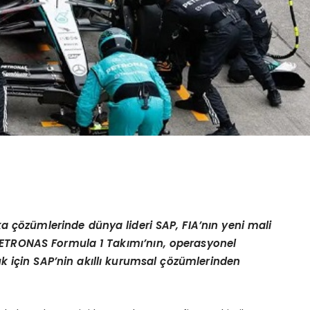
ka
çö
z
ü
mlerinde d
ü
nya lideri SAP, FIA
’
n
ı
n yeni mali
ETRONAS Formula 1 Tak
ı
m
ı’
n
ı
n, operasyonel
k i
ç
in SAP
’
nin ak
ı
ll
ı
kurumsal
çö
z
ü
mlerinden