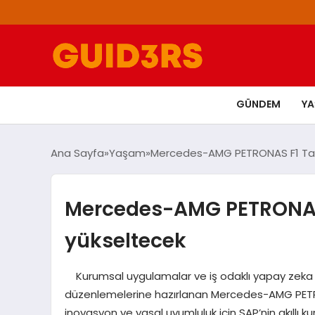
GÜNDEM
Y
Ana Sayfa
Yaşam
Mercedes-AMG PETRONAS F1 Takım
Mercedes-AMG PETRONAS F
yükseltecek
Kurumsal uygulamalar ve iş odaklı yapay zeka çö
düzenlemelerine hazırlanan Mercedes-AMG PETR
inovasyon ve yasal uyumluluk için SAP’nin akıllı