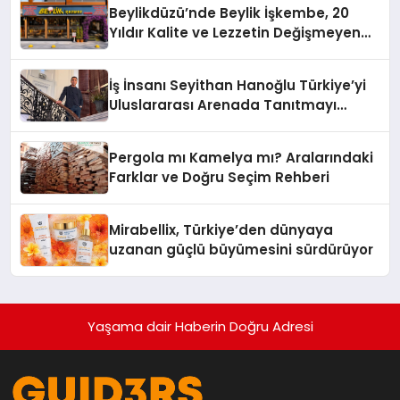
Beylikdüzü’nde Beylik İşkembe, 20
Yıldır Kalite ve Lezzetin Değişmeyen
Adresi
İş İnsanı Seyithan Hanoğlu Türkiye’yi
Uluslararası Arenada Tanıtmayı
Hedefliyor
Pergola mı Kamelya mı? Aralarındaki
Farklar ve Doğru Seçim Rehberi
Mirabellix, Türkiye’den dünyaya
uzanan güçlü büyümesini sürdürüyor
Yaşama dair Haberin Doğru Adresi