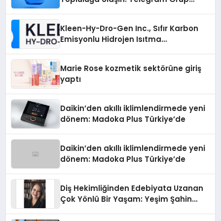
Arayanların İşini Kolaylaştıran Çözüm
Kleen-Hy-Dro-Gen Inc., Sıfır Karbon
Emisyonlu Hidrojen Isıtma
Teknolojisinde ISO ve TSSA
Düzenleyici Onaylarını Aldı
Marie Rose kozmetik sektörüne giriş
yaptı
Daikin’den akıllı iklimlendirmede yeni
dönem: Madoka Plus Türkiye’de
Daikin’den akıllı iklimlendirmede yeni
dönem: Madoka Plus Türkiye’de
Diş Hekimliğinden Edebiyata Uzanan
Çok Yönlü Bir Yaşam: Yeşim Şahin
Yaman