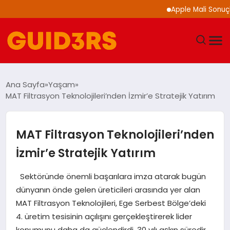
Apple Mali Sonuçlarını A
GÜNDEM
Ana Sayfa
Yaşam
MAT Filtrasyon Teknolojileri’nden İzmir’e Stratejik Yatırım
YAŞAM
TEKNOLOJI
MAT Filtrasyon Teknolojileri’nden
İzmir’e Stratejik Yatırım
SPOR
Sektöründe önemli başarılara imza atarak bugün
SAĞLIK
dünyanın önde gelen üreticileri arasında yer alan
MAT Filtrasyon Teknolojileri, Ege Serbest Bölge’deki
EKONOMI
4. üretim tesisinin açılışını gerçekleştirerek lider
konumunu daha da güçlendirdi. 30 yılı aşkın süredir