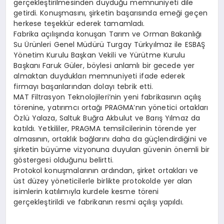
gerçekleştirilmesinden duyduğu memnuniyeti dile
getirdi. Konuşmasını, şirketin başarısında emeği geçen
herkese teşekkür ederek tamamladı.
Fabrika açılışında konuşan Tarım ve Orman Bakanlığı
Su Ürünleri Genel Müdürü Turgay Türkyılmaz ile ESBAŞ
Yönetim Kurulu Başkan Vekili ve Yürütme Kurulu
Başkanı Faruk Güler, böylesi anlamlı bir gecede yer
almaktan duydukları memnuniyeti ifade ederek
firmayı başarılarından dolayı tebrik etti.
MAT Filtrasyon Teknolojileri’nin yeni fabrikasının açılış
törenine, yatırımcı ortağı PRAGMA’nın yönetici ortakları
Özlü Yalaza, Saltuk Buğra Akbulut ve Barış Yılmaz da
katıldı. Yetkililer, PRAGMA temsilcilerinin törende yer
almasının, ortaklık bağlarını daha da güçlendirdiğini ve
şirketin büyüme vizyonuna duyulan güvenin önemli bir
göstergesi olduğunu belirtti.
Protokol konuşmalarının ardından, şirket ortakları ve
üst düzey yöneticilerle birlikte protokolde yer alan
isimlerin katılımıyla kurdele kesme töreni
gerçekleştirildi ve fabrikanın resmi açılışı yapıldı.