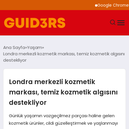
Google Chrome’a Yapay
GÜNDEM
Ana Sayfa
Yaşam
Londra merkezli kozmetik markası, temiz kozmetik algısını
YAŞAM
destekliyor
TEKNOLOJI
Londra merkezli kozmetik
SPOR
markası, temiz kozmetik algısını
destekliyor
SAĞLIK
Günlük yaşamın vazgeçilmez parçası haline gelen
EKONOMI
kozmetik ürünler, cildi güzelleştirmek ve yaşlanmayı