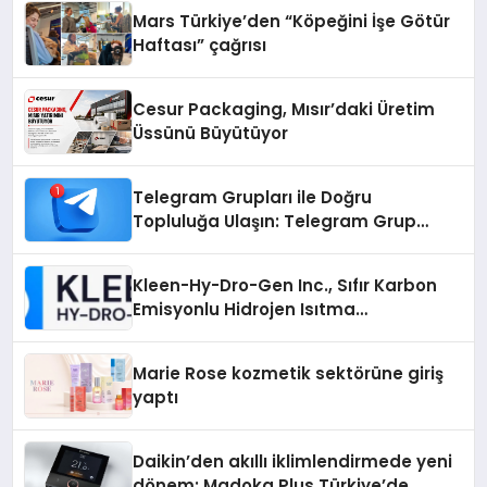
Mars Türkiye’den “Köpeğini İşe Götür
Haftası” çağrısı
Cesur Packaging, Mısır’daki Üretim
Üssünü Büyütüyor
Telegram Grupları ile Doğru
Topluluğa Ulaşın: Telegram Grup
Arayanların İşini Kolaylaştıran Çözüm
Kleen-Hy-Dro-Gen Inc., Sıfır Karbon
Emisyonlu Hidrojen Isıtma
Teknolojisinde ISO ve TSSA
Düzenleyici Onaylarını Aldı
Marie Rose kozmetik sektörüne giriş
yaptı
Daikin’den akıllı iklimlendirmede yeni
dönem: Madoka Plus Türkiye’de