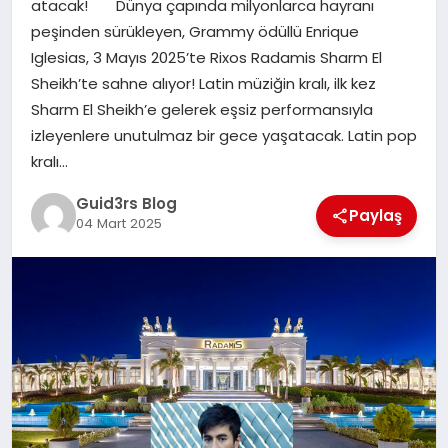
atacak! Dünya çapında milyonlarca hayranı
MAGAZIN
peşinden sürükleyen, Grammy ödüllü Enrique
Iglesias, 3 Mayıs 2025’te Rixos Radamis Sharm El
EĞITIM
Sheikh’te sahne alıyor! Latin müziğin kralı, ilk kez
Sharm El Sheikh’e gelerek eşsiz performansıyla
izleyenlere unutulmaz bir gece yaşatacak. Latin pop
kralı…
Guid3rs Blog
Paylaş
04 Mart 2025