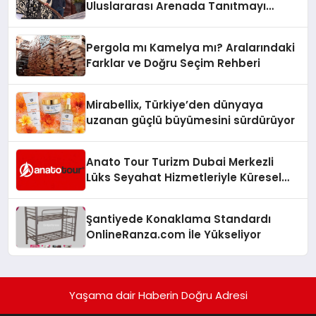
Uluslararası Arenada Tanıtmayı
Hedefliyor
Pergola mı Kamelya mı? Aralarındaki
Farklar ve Doğru Seçim Rehberi
Mirabellix, Türkiye’den dünyaya
uzanan güçlü büyümesini sürdürüyor
Anato Tour Turizm Dubai Merkezli
Lüks Seyahat Hizmetleriyle Küresel
Turizmde Öne Çıkıyor
Şantiyede Konaklama Standardı
OnlineRanza.com İle Yükseliyor
Yaşama dair Haberin Doğru Adresi