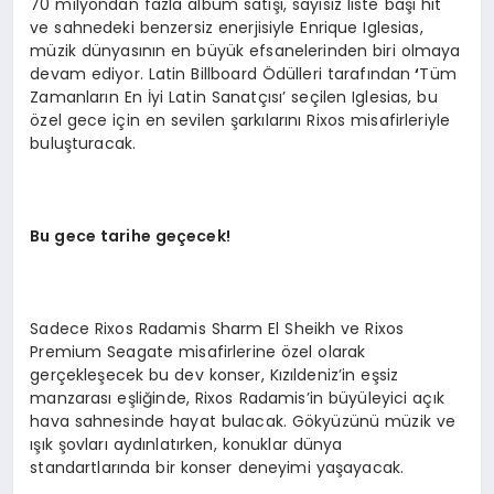
70 milyondan fazla albüm satışı, sayısız liste başı hit
ve sahnedeki benzersiz enerjisiyle Enrique Iglesias,
müzik dünyasının en büyük efsanelerinden biri olmaya
devam ediyor. Latin Billboard Ödülleri tarafından
‘
Tüm
Zamanların En İyi Latin Sanatçısı’ seçilen Iglesias, bu
özel gece için en sevilen şarkılarını Rixos misafirleriyle
buluşturacak.
Bu gece tarihe geçecek!
Sadece Rixos Radamis Sharm El Sheikh ve Rixos
Premium Seagate misafirlerine özel olarak
gerçekleşecek bu dev konser, Kızıldeniz’in eşsiz
manzarası eşliğinde, Rixos Radamis’in büyüleyici açık
hava sahnesinde hayat bulacak. Gökyüzünü müzik ve
ışık şovları aydınlatırken, konuklar dünya
standartlarında bir konser deneyimi yaşayacak.