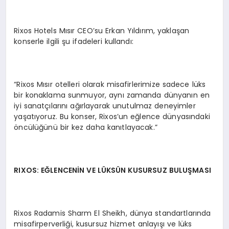
Rixos Hotels Mısır CEO’su Erkan Yıldırım, yaklaşan
konserle ilgili şu ifadeleri kullandı:
“Rixos Mısır otelleri olarak misafirlerimize sadece lüks
bir konaklama sunmuyor, aynı zamanda dünyanın en
iyi sanatçılarını ağırlayarak unutulmaz deneyimler
yaşatıyoruz. Bu konser, Rixos’un eğlence dünyasındaki
öncülüğünü bir kez daha kanıtlayacak.”
RIXOS: E
Ğ
LENCEN
İ
N VE LÜ
KS
Ü
N KUSURSUZ BULUŞMASI
Rixos Radamis Sharm El Sheikh, dünya standartlarında
misafirperverliği, kusursuz hizmet anlayışı ve lüks