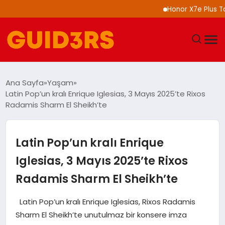
Honor X7e Plus Tanıtıl
GÜNDEM
Ana Sayfa
Yaşam
Latin Pop’un kralı Enrique Iglesias, 3 Mayıs 2025’te Rixos
YAŞAM
Radamis Sharm El Sheikh’te
TEKNOLOJI
Latin Pop’un kralı Enrique
SPOR
Iglesias, 3 Mayıs 2025’te Rixos
Radamis Sharm El Sheikh’te
SAĞLIK
Latin Pop’un kralı Enrique Iglesias, Rixos Radamis
EKONOMI
Sharm El Sheikh’te unutulmaz bir konsere imza