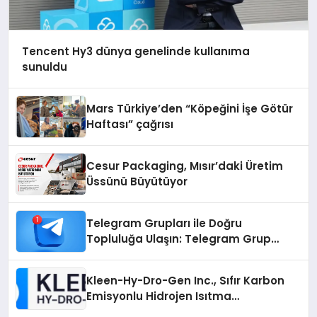
Tencent Hy3 dünya genelinde kullanıma
sunuldu
Mars Türkiye’den “Köpeğini İşe Götür
Haftası” çağrısı
Cesur Packaging, Mısır’daki Üretim
Üssünü Büyütüyor
Telegram Grupları ile Doğru
Topluluğa Ulaşın: Telegram Grup
Arayanların İşini Kolaylaştıran Çözüm
Kleen-Hy-Dro-Gen Inc., Sıfır Karbon
Emisyonlu Hidrojen Isıtma
Teknolojisinde ISO ve TSSA