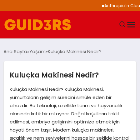
Anthropic’in Claude mode
GÜNDEM
Ana Sayfa
Yaşam
Kuluçka Makinesi Nedir?
YAŞAM
Kuluçka Makinesi Nedir?
TEKNOLOJI
Kuluçka Makinesi Nedir? Kuluçka Makinesi,
SPOR
yumurtaların gelişim sürecini simüle eden bir
cihazdır. Bu teknoloji, özellikle tarım ve hayvancılık
SAĞLIK
alanında kritik bir rol oynar. Doğal koşulların taklit
edilmesi, embriyo gelişimini optimize etmek için
EKONOMI
hayati önem taşır. Modern kuluçka makineleri,
sıcaklık ve nem seviyelerini hassas bir şekilde kontrol