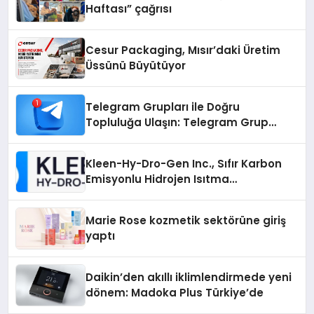
Haftası” çağrısı
Cesur Packaging, Mısır’daki Üretim
Üssünü Büyütüyor
Telegram Grupları ile Doğru
Topluluğa Ulaşın: Telegram Grup
Arayanların İşini Kolaylaştıran Çözüm
Kleen-Hy-Dro-Gen Inc., Sıfır Karbon
Emisyonlu Hidrojen Isıtma
Teknolojisinde ISO ve TSSA
Düzenleyici Onaylarını Aldı
Marie Rose kozmetik sektörüne giriş
yaptı
Daikin’den akıllı iklimlendirmede yeni
dönem: Madoka Plus Türkiye’de