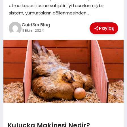
MAGAZIN
etme kapasitesine sahiptir. İyi tasarlanmış bir
sistem, yumurtaların döllenmesinden…
EĞITIM
Guid3rs Blog
Paylaş
11 Ekim 2024
Kuluçka Makinesi Nedir?