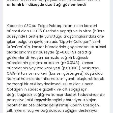
anlamlı bir düzeyde azalttığı gözlemlendi
Kiperin’in CEO’su Tolga Pektaş, insan kolon kanseri
hücresi olan HCT116 üzerinde yaptığı ve in vitro (hücre
düzeyinde) testlerle yürüttüğü araştırmalarındaki öne
çıkan bulguları şöyle sıraladı: “Kiperin Collagen” isimli
ürünümüzün, kanser hücrelerinin çoğalmasını istatiksel
olarak anlamlı bir düzeyde (p=0.0045) azalttığı
gözlemlendi. Araştırmamızda sağlıklı bağırsak
hücrelerinin gelişimi artarken (p=0.0143); kanser
hücrelerinin yayılma kabiliyeti (p<0.0001) baskılandı.
CA19-9 tümör markeri (kanser göstergesi) düşürüldü.
Normal hücrelerde inflamatuar yanıtı oluşturabilecek
herhangi bir etki kaydedilmedi. Bu etkiler, Kiperin
Collagen’in sadece güzellik ve cilt sağlığı için
değil; bağırsak sağlığı ve kanser destek tedavisinde de
potansiyel etki taşıyabileceğini gösteriyor. Kolajen
peptitler ile özel olarak geliştirilmiş Kiperin Collagen,
cilt, eklem, saç ve bağ dokusu sağlığını destekliyor.