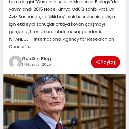
bilim dergisi “Current Issues in Molecular Biology”de
MAGAZIN
yayımlandı. 2015 Nobel Kimya Ödülü sahibi Prof. Dr.
Aziz Sancar da, sağlıklı bağırsak hücrelerinin gelişimi
EĞITIM
için etkileyici sonuçlar ortaya koyan çalışmayı
gerçekleştiren ekibe tebrik mesajı gönderdi.
İSTANBUL — International Agency for Research on
Cancer’ın…
Guid3rs Blog
Paylaş
17 Haziran 2025