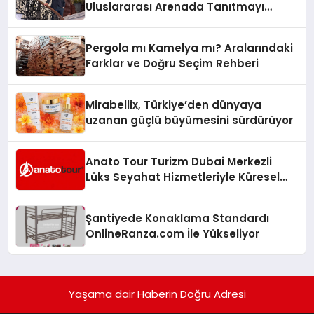
Uluslararası Arenada Tanıtmayı
Hedefliyor
Pergola mı Kamelya mı? Aralarındaki
Farklar ve Doğru Seçim Rehberi
Mirabellix, Türkiye’den dünyaya
uzanan güçlü büyümesini sürdürüyor
Anato Tour Turizm Dubai Merkezli
Lüks Seyahat Hizmetleriyle Küresel
Turizmde Öne Çıkıyor
Şantiyede Konaklama Standardı
OnlineRanza.com İle Yükseliyor
Yaşama dair Haberin Doğru Adresi