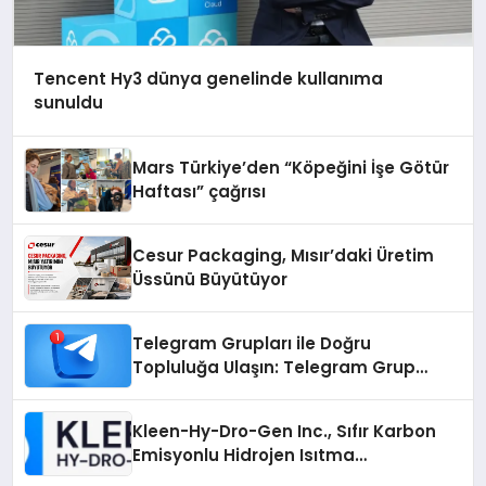
Tencent Hy3 dünya genelinde kullanıma
sunuldu
Mars Türkiye’den “Köpeğini İşe Götür
Haftası” çağrısı
Cesur Packaging, Mısır’daki Üretim
Üssünü Büyütüyor
Telegram Grupları ile Doğru
Topluluğa Ulaşın: Telegram Grup
Arayanların İşini Kolaylaştıran Çözüm
Kleen-Hy-Dro-Gen Inc., Sıfır Karbon
Emisyonlu Hidrojen Isıtma
Teknolojisinde ISO ve TSSA