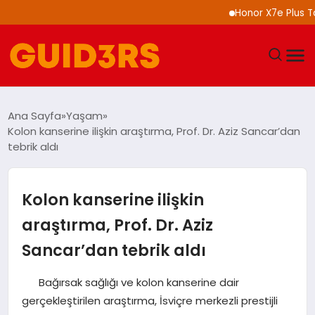
Honor X7e Plus Tanıtıld
GÜNDEM
Ana Sayfa
Yaşam
Kolon kanserine ilişkin araştırma, Prof. Dr. Aziz Sancar’dan
YAŞAM
tebrik aldı
TEKNOLOJI
Kolon kanserine ilişkin
SPOR
araştırma, Prof. Dr. Aziz
Sancar’dan tebrik aldı
SAĞLIK
Bağırsak sağlığı ve kolon kanserine dair
EKONOMI
gerçekleştirilen araştırma, İsviçre merkezli prestijli