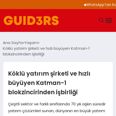
WhatsApp’tan Kalabalı
GÜNDEM
Ana Sayfa
Yaşam
Köklü yatırım şirketi ve hızlı büyüyen Katman-1
YAŞAM
blokzincirinden işbirliği
TEKNOLOJI
Köklü yatırım şirketi ve hızlı
SPOR
büyüyen Katman-1
blokzincirinden işbirliği
SAĞLIK
Çeşitli sektör ve farklı sınıflarında 70 yılı aşkın süredir
EKONOMI
yatırım çözümleri sunan, dünyanın en büyük yatırım