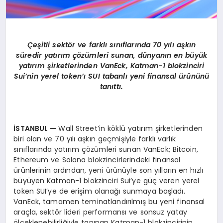
Çeşitli sekt
ö
r ve farklı sınıflarında 70 yılı aşkın
süredir yatırım çözümleri sunan, dünyanı
n en b
üyük
yatırım şirketlerinden VanEck, Katman-1 blokzinciri
Sui
’
nin yerel token’ı SUI tabanlı yeni finansal ürününü
tanıttı.
İSTANBUL
—
Wall Street’in köklü yatırım şirketlerinden
biri olan ve 70 yılı aşkın geçmişiyle farklı varlık
sınıflarında yatırım çözümleri sunan VanEck; Bitcoin,
Ethereum ve Solana blokzincirlerindeki finansal
ürünlerinin ardından, yeni ürünüyle son yılların en hızlı
büyüyen Katman-1 blokzinciri Sui’ye güç veren yerel
token SUI’ye de erişim olanağı sunmaya başladı.
VanEck, tamamen teminatlandırılmış bu yeni finansal
araçla, sektör lideri performansı ve sonsuz yatay
ölçeklenebilirliğiyle tanınan Katman-1 blokzincirinin