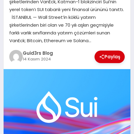
şirketlerinden VanEck, Katman-1 blokzinciri Sui’nin
MAGAZIN
yerel token’ı SUI tabanlı yeni finansal ürününü tanıttı.
İSTANBUL — Wall Street’in köklü yatırım
EĞITIM
şirketlerinden biri olan ve 70 yılı aşkın geçmişiyle
farklı varlık sınıflarında yatırım çözümleri sunan
VanEck; Bitcoin, Ethereum ve Solana…
Guid3rs Blog
Paylaş
14 Kasım 2024