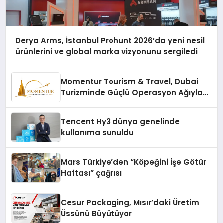
Derya Arms, İstanbul Prohunt 2026’da yeni nesil
ürünlerini ve global marka vizyonunu sergiledi
Momentur Tourism & Travel, Dubai
Turizminde Güçlü Operasyon Ağıyla
Fark Yaratıyor
Tencent Hy3 dünya genelinde
kullanıma sunuldu
Mars Türkiye’den “Köpeğini İşe Götür
Haftası” çağrısı
Cesur Packaging, Mısır’daki Üretim
Üssünü Büyütüyor