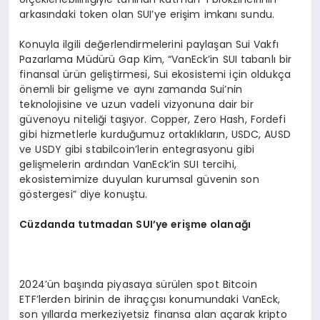
arkasındaki token olan SUI’ye erişim imkanı sundu.
Konuyla ilgili değerlendirmelerini paylaşan Sui Vakfı
Pazarlama Müdürü Gap Kim, “VanEck’in SUI tabanlı bir
finansal ürün geliştirmesi, Sui ekosistemi için oldukça
önemli bir gelişme ve aynı zamanda Sui’nin
teknolojisine ve uzun vadeli vizyonuna dair bir
güvenoyu niteliği taşıyor. Copper, Zero Hash, Fordefi
gibi hizmetlerle kurduğumuz ortaklıkların, USDC, AUSD
ve USDY gibi stabilcoin’lerin entegrasyonu gibi
gelişmelerin ardından VanEck’in SUI tercihi,
ekosistemimize duyulan kurumsal güvenin son
göstergesi” diye konuştu.
Cüzdanda tutmadan SUI
’
ye erişme olanağı
2024’ün başında piyasaya sürülen spot Bitcoin
ETF’lerden birinin de ihraççısı konumundaki VanEck,
son yıllarda merkeziyetsiz finansa alan açarak kripto