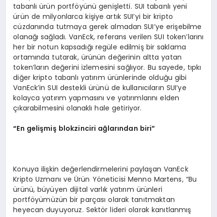
tabanlı ürün portföyünü genişletti. SUI tabanlı yeni
ürün de milyonlarca kişiye artık SUI’yi bir kripto
cüzdanında tutmaya gerek almadan SUI’ye erişebilme
olanağı sağladı. VanEck, referans verilen SUI token’larını
her bir notun kapsadığı regüle edilmiş bir saklama
ortamında tutarak, ürünün değerinin altta yatan
token’ların değerini izlemesini sağlıyor. Bu sayede, tıpkı
diğer kripto tabanlı yatırım ürünlerinde olduğu gibi
VanEck’in SUI destekli ürünü de kullanıcıların SUI’ye
kolayca yatırım yapmasını ve yatırımlarını elden
çıkarabilmesini olanaklı hale getiriyor.
“
En gelişmiş blokzinciri ağlarından biri”
Konuya ilişkin değerlendirmelerini paylaşan VanEck
Kripto Uzmanı ve Ürün Yöneticisi Menno Martens, “Bu
ürünü, büyüyen dijital varlık yatırım ürünleri
portföyümüzün bir parçası olarak tanıtmaktan
heyecan duyuyoruz. Sektör lideri olarak kanıtlanmış