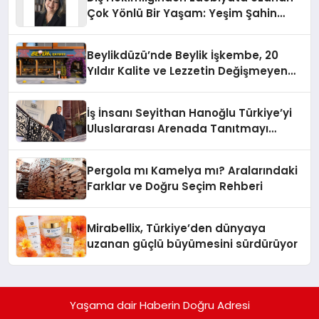
Çok Yönlü Bir Yaşam: Yeşim Şahin
Yaman
Beylikdüzü’nde Beylik İşkembe, 20
Yıldır Kalite ve Lezzetin Değişmeyen
Adresi
İş İnsanı Seyithan Hanoğlu Türkiye’yi
Uluslararası Arenada Tanıtmayı
Hedefliyor
Pergola mı Kamelya mı? Aralarındaki
Farklar ve Doğru Seçim Rehberi
Mirabellix, Türkiye’den dünyaya
uzanan güçlü büyümesini sürdürüyor
Yaşama dair Haberin Doğru Adresi