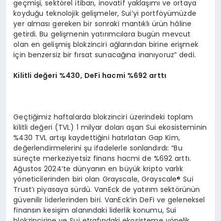
geçmişi, sektörel itibarı, inovatif yaklaşımı ve ortaya
koyduğu teknolojik gelişmeler, Sui’yi portföyümüzde
yer alması gereken bir sonraki mantıklı ürün hâline
getirdi. Bu gelişmenin yatırımcılara bugün mevcut
olan en gelişmiş blokzinciri ağlarından birine erişmek
için benzersiz bir fırsat sunacağına inanıyoruz” dedi.
Kilitli değeri %430, DeFi hacmi %692 arttı
Geçtiğimiz haftalarda blokzinciri üzerindeki toplam
kilitli değeri (TVL) 1 milyar doları aşan Sui ekosisteminin
%430 TVL artışı kaydettiğini hatırlatan Gap Kim,
değerlendirmelerini şu ifadelerle sonlandırdı: “Bu
süreçte merkeziyetsiz finans hacmi de %692 arttı.
Ağustos 2024’te dünyanın en büyük kripto varlık
yöneticilerinden biri olan Grayscale, Grayscale® Sui
Trust’ı piyasaya sürdü. VanEck de yatırım sektörünün
güvenilir liderlerinden biri. VanEck’in DeFi ve geleneksel
finansın kesişim alanındaki liderlik konumu, Sui
blokzincirine ve Sui etrafındaki ekosisteme yönelik