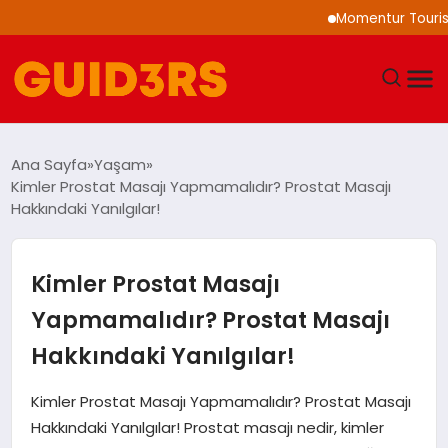
Momentur Tourism & Trave
GÜNDEM
Ana Sayfa
Yaşam
Kimler Prostat Masajı Yapmamalıdır? Prostat Masajı
YAŞAM
Hakkındaki Yanılgılar!
TEKNOLOJI
Kimler Prostat Masajı
SPOR
Yapmamalıdır? Prostat Masajı
Hakkındaki Yanılgılar!
SAĞLIK
Kimler Prostat Masajı Yapmamalıdır? Prostat Masajı
EKONOMI
Hakkındaki Yanılgılar! Prostat masajı nedir, kimler