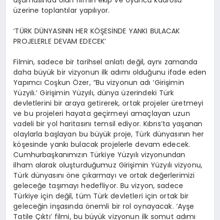
üzerine toplantılar yapılıyor.
‘TÜRK DÜNYASININ HER KÖŞESİNDE YANKI BULACAK
PROJELERLE DEVAM EDECEK’
Filmin, sadece bir tarihsel anlatı değil, aynı zamanda
daha büyük bir vizyonun ilk adımı olduğunu ifade eden
Yapımcı Coşkun Özer, “Bu vizyonun adı ‘Girişimin
Yüzyılı.’ Girişimin Yüzyılı, dünya üzerindeki Türk
devletlerini bir araya getirerek, ortak projeler üretmeyi
ve bu projeleri hayata geçirmeyi amaçlayan uzun
vadeli bir yol haritasını temsil ediyor. Kıbrıs’ta yaşanan
olaylarla başlayan bu büyük proje, Türk dünyasının her
köşesinde yankı bulacak projelerle devam edecek.
Cumhurbaşkanımızın Türkiye Yüzyılı vizyonundan
ilham alarak oluşturduğumuz Girişimin Yüzyılı vizyonu,
Türk dünyasını öne çıkarmayı ve ortak değerlerimizi
geleceğe taşımayı hedefliyor. Bu vizyon, sadece
Türkiye için değil, tüm Türk devletleri için ortak bir
geleceğin inşasında önemli bir rol oynayacak. ‘Ayşe
Tatile Çıktı’ filmi, bu büyük vizyonun ilk somut adımı