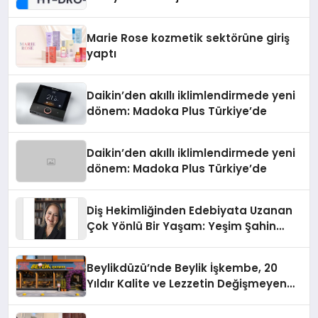
Teknolojisinde ISO ve TSSA
Düzenleyici Onaylarını Aldı
Marie Rose kozmetik sektörüne giriş
yaptı
Daikin’den akıllı iklimlendirmede yeni
dönem: Madoka Plus Türkiye’de
Daikin’den akıllı iklimlendirmede yeni
dönem: Madoka Plus Türkiye’de
Diş Hekimliğinden Edebiyata Uzanan
Çok Yönlü Bir Yaşam: Yeşim Şahin
Yaman
Beylikdüzü’nde Beylik İşkembe, 20
Yıldır Kalite ve Lezzetin Değişmeyen
Adresi