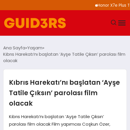
Honor X7e Plus Tanıt
GÜNDEM
Ana Sayfa
Yaşam
Kıbrıs Harekatı’nı başlatan ‘Ayşe Tatile Çıksın’ parolası film
YAŞAM
olacak
TEKNOLOJI
Kıbrıs Harekatı’nı başlatan ‘Ayşe
SPOR
Tatile Çıksın’ parolası film
olacak
SAĞLIK
Kıbrıs Harekatı’nı başlatan ‘Ayşe Tatile Çıksın’
EKONOMI
parolası film olacak Film yapımcısı Coşkun Özer,