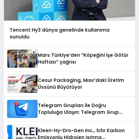
Tencent Hy3 dünya genelinde kullanıma
sunuldu
Mars Türkiye’den “Köpeğini İşe Götür
Haftası” çağrısı
Cesur Packaging, Mısır’daki Üretim
Üssünü Büyütüyor
Telegram Grupları ile Doğru
Topluluğa Ulaşın: Telegram Grup
Arayanların İşini Kolaylaştıran Çözüm
Kleen-Hy-Dro-Gen Inc., Sıfır Karbon
Emisyonlu Hidrojen Isıtma