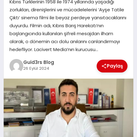
Kıbrıs Türklerinin 1958 ile 1974 yıllarında yaşadığı
MAGAZIN
zorlukları, direnişlerini ve mücadelelerini ‘Ayşe Tatile
Çıktı’ sinema filmi ile beyaz perdeye yansıtacaklarını
EĞITIM
duyurdu. Filmin adı, Kıbrıs Barış Harekatı’nın
başlangıcında kullanılan şifreli mesajdan ilham
alarak, o dönemin acı dolu anılarını canlandırmayı
hedefliyor. Lacivert Media’nın kurucusu…
Guid3rs Blog
Paylaş
26 Eylül 2024