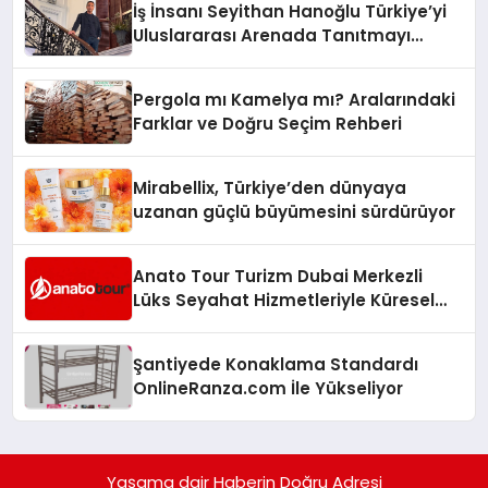
İş İnsanı Seyithan Hanoğlu Türkiye’yi
Uluslararası Arenada Tanıtmayı
Hedefliyor
Pergola mı Kamelya mı? Aralarındaki
Farklar ve Doğru Seçim Rehberi
Mirabellix, Türkiye’den dünyaya
uzanan güçlü büyümesini sürdürüyor
Anato Tour Turizm Dubai Merkezli
Lüks Seyahat Hizmetleriyle Küresel
Turizmde Öne Çıkıyor
Şantiyede Konaklama Standardı
OnlineRanza.com İle Yükseliyor
Yaşama dair Haberin Doğru Adresi