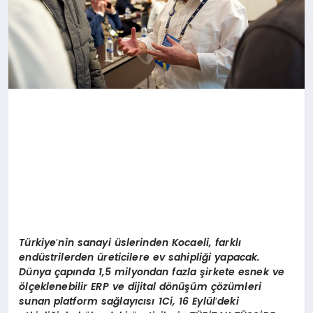
Türkiye
’
nin sanayi üslerinden Kocaeli, farklı
endüstrilerden üreticilere ev sahipliği yapacak.
Dünya çapında 1,5 milyondan fazla şirkete esnek ve
ö
lçeklenebilir ERP ve dijital d
ö
nüşüm çözümleri
sunan platform sağ
lay
ıcısı 1Ci, 16 Eylül
’
deki