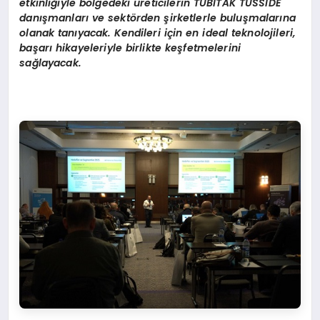
etkinliğiyle b
ö
lgedeki üreticilerin
T
Ü
BİTAK
T
Ü
SSİ
DE
dan
ışmanla
rı
ve sekt
ö
rden
şirketlerle buluşmalarına
olanak tanıyacak. Kendileri için en ideal teknolojileri,
başarı hikayeleriyle birlikte keşfetmelerini
sağlayacak.