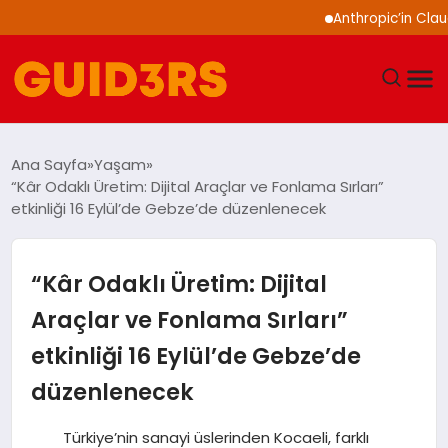
Anthropic’in Claude model
GÜNDEM
Ana Sayfa
Yaşam
“Kâr Odaklı Üretim: Dijital Araçlar ve Fonlama Sırları”
YAŞAM
etkinliği 16 Eylül’de Gebze’de düzenlenecek
TEKNOLOJI
“Kâr Odaklı Üretim: Dijital
SPOR
Araçlar ve Fonlama Sırları”
etkinliği 16 Eylül’de Gebze’de
SAĞLIK
düzenlenecek
EKONOMI
Türkiye’nin sanayi üslerinden Kocaeli, farklı