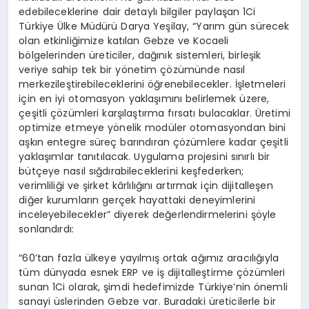
edebileceklerine dair detaylı bilgiler paylaşan 1Ci
Türkiye Ülke Müdürü Darya Yeşilay, “Yarım gün sürecek
olan etkinliğimize katılan Gebze ve Kocaeli
bölgelerinden üreticiler, dağınık sistemleri, birleşik
veriye sahip tek bir yönetim çözümünde nasıl
merkezileştirebileceklerini öğrenebilecekler. İşletmeleri
için en iyi otomasyon yaklaşımını belirlemek üzere,
çeşitli çözümleri karşılaştırma fırsatı bulacaklar. Üretimi
optimize etmeye yönelik modüler otomasyondan bini
aşkın entegre süreç barındıran çözümlere kadar çeşitli
yaklaşımlar tanıtılacak. Uygulama projesini sınırlı bir
bütçeye nasıl sığdırabileceklerini keşfederken;
verimliliği ve şirket kârlılığını artırmak için dijitalleşen
diğer kurumların gerçek hayattaki deneyimlerini
inceleyebilecekler” diyerek değerlendirmelerini şöyle
sonlandırdı:
“60’tan fazla ülkeye yayılmış ortak ağımız aracılığıyla
tüm dünyada esnek ERP ve iş dijitalleştirme çözümleri
sunan 1Ci olarak, şimdi hedefimizde Türkiye’nin önemli
sanayi üslerinden Gebze var. Buradaki üreticilerle bir