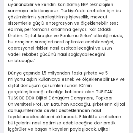
uyarlanabilir ve kendini kanıtlamış ERP teknolojileri
sunmaya odaklanıyoruz. Türkiye’deki üreticiler için bu
çözümlerimiz yerelleştirilmiş işlevsellik, mevcut
sistemlerle güçlü entegrasyon ve ölçeklenebilir test
edilmiş performans anlamına geliyor. ‘Kâr Odaklı
Üretim: Dijital Araçlar ve Fonlama Sırları’ etkinliğimizde,
bu araçların süreçleri nasıl optimize edebileceğini,
operasyonel riskleri nasıl azaltabileceğini ve uzun
vadeli rekabet gücünü nasıl sağlayabileceğini
anlatacağız.”
Dünya çapında 1,5 milyondan fazla şirkete ve 5
milyonu aşkın kullanıcıya esnek ve ölçeklenebilir ERP ve
dijital dönüşüm çözümleri sunan 1Ci’nin
gerçekleştireceği etkinliğe katılacak olan TÜBİTAK
TÜSSİDE DDX Dijital Dönüşüm Danışmanı, Topkapı
Üniversitesi Prof. Dr. Batuhan Kocaoğlu, şirketlerin dijital
dönüşümlerinde devlet desteklerinden nasıl
faydalanabileceklerini aktaracak. Etkinlikte üreticilerin
bütçelerini nasıl optimize edebileceğine dair pratik
içgörüler ve başarı hikayeleri paylaşılacak. Dijital