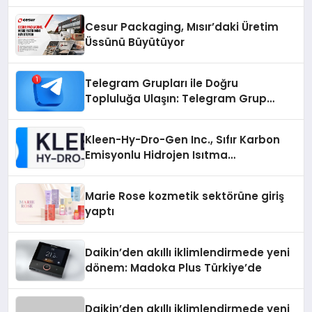
Cesur Packaging, Mısır’daki Üretim
Üssünü Büyütüyor
Telegram Grupları ile Doğru
Topluluğa Ulaşın: Telegram Grup
Arayanların İşini Kolaylaştıran Çözüm
Kleen-Hy-Dro-Gen Inc., Sıfır Karbon
Emisyonlu Hidrojen Isıtma
Teknolojisinde ISO ve TSSA
Düzenleyici Onaylarını Aldı
Marie Rose kozmetik sektörüne giriş
yaptı
Daikin’den akıllı iklimlendirmede yeni
dönem: Madoka Plus Türkiye’de
Daikin’den akıllı iklimlendirmede yeni