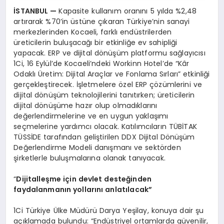
İSTANBUL
—
Kapasite kullanım oranını 5 yılda %2,48
artırarak %70’in üstüne çıkaran Türkiye’nin sanayi
merkezlerinden Kocaeli, farklı endüstrilerden
üreticilerin buluşacağı bir etkinliğe ev sahipliği
yapacak. ERP ve dijital dönüşüm platformu sağlayıcısı
1Ci, 16 Eylül’de Kocaeli’ndeki Workinn Hotel’de “Kâr
Odaklı Üretim: Dijital Araçlar ve Fonlama Sırları” etkinliği
gerçekleştirecek. İşletmelere özel ERP çözümlerini ve
dijital dönüşüm teknolojilerini tanıtırken; üreticilerin
dijital dönüşüme hazır olup olmadıklarını
değerlendirmelerine ve en uygun yaklaşımı
seçmelerine yardımcı olacak. Katılımcıların TÜBİTAK
TÜSSİDE tarafından geliştirilen DDX Dijital Dönüşüm
Değerlendirme Modeli danışmanı ve sektörden
şirketlerle buluşmalarına olanak tanıyacak.
“
Dijitalleşme için devlet desteğinden
faydalanmanın yollarını anlatılacak”
1Ci Türkiye Ülke Müdürü Darya Yeşilay, konuya dair şu
açıklamada bulundu: “Endüstriyel ortamlarda güvenilir,