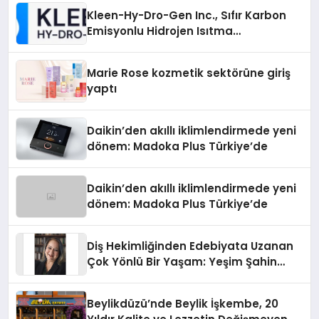
Kleen-Hy-Dro-Gen Inc., Sıfır Karbon
Emisyonlu Hidrojen Isıtma
Teknolojisinde ISO ve TSSA
Düzenleyici Onaylarını Aldı
Marie Rose kozmetik sektörüne giriş
yaptı
Daikin’den akıllı iklimlendirmede yeni
dönem: Madoka Plus Türkiye’de
Daikin’den akıllı iklimlendirmede yeni
dönem: Madoka Plus Türkiye’de
Diş Hekimliğinden Edebiyata Uzanan
Çok Yönlü Bir Yaşam: Yeşim Şahin
Yaman
Beylikdüzü’nde Beylik İşkembe, 20