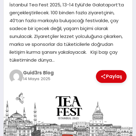
MAGAZIN
İstanbul Tea Fest 2025, 13-14 Eylül’de Galataport’ta
gerçekleştirilecek. 100 binden fazla ziyaretçinin,
EĞITIM
40’tan fazla markayla buluşacağı festivalde, çay
sadece bir içecek değil, yaşam biçimi olarak
sunulacak. Ziyaretçiler lezzet yolculuğuna çıkarken,
marka ve sponsorlar da tüketicilerle doğrudan
iletişim kurma şansını yakalayacak. Kişi başı çay
tüketiminde dünya…
Guid3rs Blog
Paylaş
14 Mayıs 2025