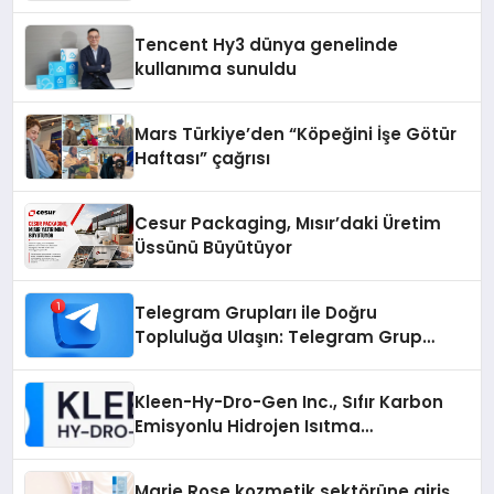
Fark Yaratıyor
Tencent Hy3 dünya genelinde
kullanıma sunuldu
Mars Türkiye’den “Köpeğini İşe Götür
Haftası” çağrısı
Cesur Packaging, Mısır’daki Üretim
Üssünü Büyütüyor
Telegram Grupları ile Doğru
Topluluğa Ulaşın: Telegram Grup
Arayanların İşini Kolaylaştıran Çözüm
Kleen-Hy-Dro-Gen Inc., Sıfır Karbon
Emisyonlu Hidrojen Isıtma
Teknolojisinde ISO ve TSSA
Düzenleyici Onaylarını Aldı
Marie Rose kozmetik sektörüne giriş