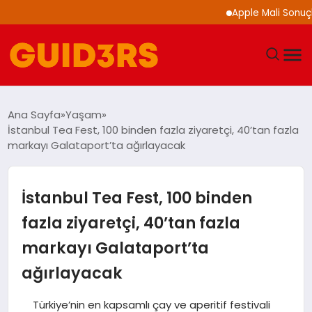
Apple Mali Sonuçlarını A
GÜNDEM
Ana Sayfa
Yaşam
İstanbul Tea Fest, 100 binden fazla ziyaretçi, 40’tan fazla
YAŞAM
markayı Galataport’ta ağırlayacak
TEKNOLOJI
İstanbul Tea Fest, 100 binden
SPOR
fazla ziyaretçi, 40’tan fazla
markayı Galataport’ta
SAĞLIK
ağırlayacak
EKONOMI
Türkiye’nin en kapsamlı çay ve aperitif festivali