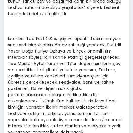
kültür, sanat, çay ve atıştırmalıkların bir arada olduğu
festival ruhunu doyasıya yaşatacak” diyerek festival
hakkındaki detayları aktardı.
İstanbul Tea Fest 2025, çay ve aperitif tadımının yanı
sıra farklı birçok etkinliğe ev sahipliği yapacak. Şef İdil
Yazar, Doğa Huriye Özkaya ve birçok önemli isim
interaktif söyleşi için sahne etkinliği gerçekleştirecek.
Tea Master Aytül Turan ve diğer değerli isimlerin çay
ve aperitifler ile ilgili atölyelerinin yanı sıra; Zakkum,
Aydilge ve İkilem konserleri tüm ziyaretçiler için
ücretsiz gerçekleşecek. Festivalde, dans ve sahne
gösterileri, DJ ve diğer müzik grubu
performanslarından oluşan farklı etkinlikler
düzenlenecek. İstanbul’un kültürel, turistik ve ticari
kimliğini yansıtan ikonik merkez Galataport’taki
festivale katılan markalar, yalnızca ürün tanıtımı
yapmakla kalmayacak. Aynı zamanda deneyim odaklı
interaktif etkinlikler, tadım alanları ve atölyelerle yerli
ve yabancı ziyaretçilere dokunacak.