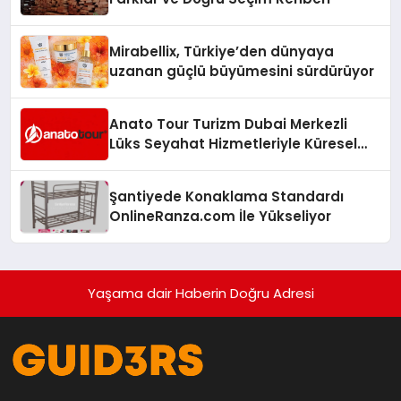
Mirabellix, Türkiye’den dünyaya
uzanan güçlü büyümesini sürdürüyor
Anato Tour Turizm Dubai Merkezli
Lüks Seyahat Hizmetleriyle Küresel
Turizmde Öne Çıkıyor
Şantiyede Konaklama Standardı
OnlineRanza.com İle Yükseliyor
Yaşama dair Haberin Doğru Adresi