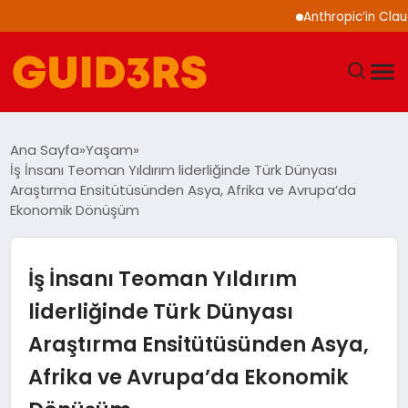
Anthropic’in Claude mode
GÜNDEM
Ana Sayfa
Yaşam
İş İnsanı Teoman Yıldırım liderliğinde Türk Dünyası
YAŞAM
Araştırma Ensitütüsünden Asya, Afrika ve Avrupa’da
Ekonomik Dönüşüm
TEKNOLOJI
İş İnsanı Teoman Yıldırım
SPOR
liderliğinde Türk Dünyası
SAĞLIK
Araştırma Ensitütüsünden Asya,
EKONOMI
Afrika ve Avrupa’da Ekonomik