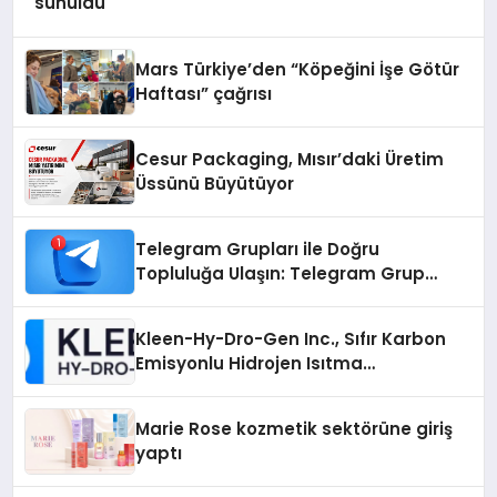
sunuldu
Mars Türkiye’den “Köpeğini İşe Götür
Haftası” çağrısı
Cesur Packaging, Mısır’daki Üretim
Üssünü Büyütüyor
Telegram Grupları ile Doğru
Topluluğa Ulaşın: Telegram Grup
Arayanların İşini Kolaylaştıran Çözüm
Kleen-Hy-Dro-Gen Inc., Sıfır Karbon
Emisyonlu Hidrojen Isıtma
Teknolojisinde ISO ve TSSA
Düzenleyici Onaylarını Aldı
Marie Rose kozmetik sektörüne giriş
yaptı