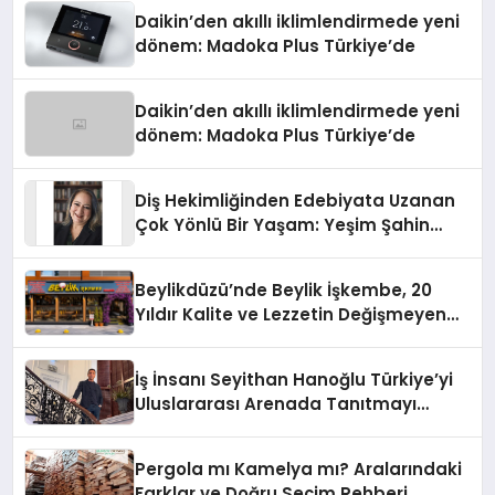
Daikin’den akıllı iklimlendirmede yeni
dönem: Madoka Plus Türkiye’de
Daikin’den akıllı iklimlendirmede yeni
dönem: Madoka Plus Türkiye’de
Diş Hekimliğinden Edebiyata Uzanan
Çok Yönlü Bir Yaşam: Yeşim Şahin
Yaman
Beylikdüzü’nde Beylik İşkembe, 20
Yıldır Kalite ve Lezzetin Değişmeyen
Adresi
İş İnsanı Seyithan Hanoğlu Türkiye’yi
Uluslararası Arenada Tanıtmayı
Hedefliyor
Pergola mı Kamelya mı? Aralarındaki
Farklar ve Doğru Seçim Rehberi