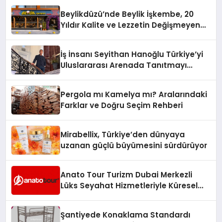
Beylikdüzü’nde Beylik İşkembe, 20
Yıldır Kalite ve Lezzetin Değişmeyen
Adresi
İş İnsanı Seyithan Hanoğlu Türkiye’yi
Uluslararası Arenada Tanıtmayı
Hedefliyor
Pergola mı Kamelya mı? Aralarındaki
Farklar ve Doğru Seçim Rehberi
Mirabellix, Türkiye’den dünyaya
uzanan güçlü büyümesini sürdürüyor
Anato Tour Turizm Dubai Merkezli
Lüks Seyahat Hizmetleriyle Küresel
Turizmde Öne Çıkıyor
Şantiyede Konaklama Standardı