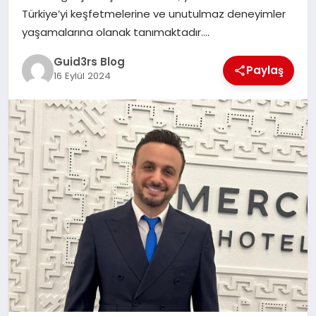
MAGAZIN
Türkiye’yi keşfetmelerine ve unutulmaz deneyimler
yaşamalarına olanak tanımaktadır….
EĞITIM
Guid3rs Blog
Paylaş
16 Eylül 2024