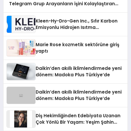
Telegram Grup Arayanların İşini Kolaylaştıran
Çözüm
Kleen-Hy-Dro-Gen Inc., Sıfır Karbon
Emisyonlu Hidrojen Isıtma
Teknolojisinde ISO ve TSSA
Düzenleyici Onaylarını Aldı
Marie Rose kozmetik sektörüne giriş
yaptı
Daikin’den akıllı iklimlendirmede yeni
dönem: Madoka Plus Türkiye’de
Daikin’den akıllı iklimlendirmede yeni
dönem: Madoka Plus Türkiye’de
Diş Hekimliğinden Edebiyata Uzanan
Çok Yönlü Bir Yaşam: Yeşim Şahin
Yaman