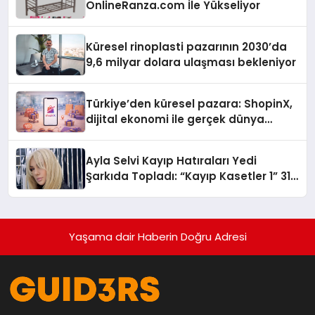
OnlineRanza.com İle Yükseliyor
Küresel rinoplasti pazarının 2030’da
9,6 milyar dolara ulaşması bekleniyor
Türkiye’den küresel pazara: ShopinX,
dijital ekonomi ile gerçek dünya
alışverişini bir araya getirmeyi
hedefliyor
Ayla Selvi Kayıp Hatıraları Yedi
Şarkıda Topladı: “Kayıp Kasetler 1” 31
Temmuz’da Çıktı
Yaşama dair Haberin Doğru Adresi