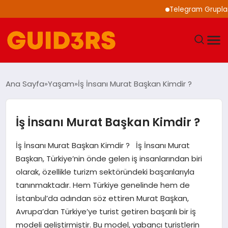
Telegram Grupları ile
GÜNDEM
Ana Sayfa
Yaşam
İş İnsanı Murat Başkan Kimdir ?
YAŞAM
İş İnsanı Murat Başkan Kimdir ?
TEKNOLOJI
İş İnsanı Murat Başkan Kimdir ? İş İnsanı Murat
SPOR
Başkan, Türkiye’nin önde gelen iş insanlarından biri
olarak, özellikle turizm sektöründeki başarılarıyla
SAĞLIK
tanınmaktadır. Hem Türkiye genelinde hem de
İstanbul’da adından söz ettiren Murat Başkan,
EKONOMI
Avrupa’dan Türkiye’ye turist getiren başarılı bir iş
modeli geliştirmiştir. Bu model, yabancı turistlerin