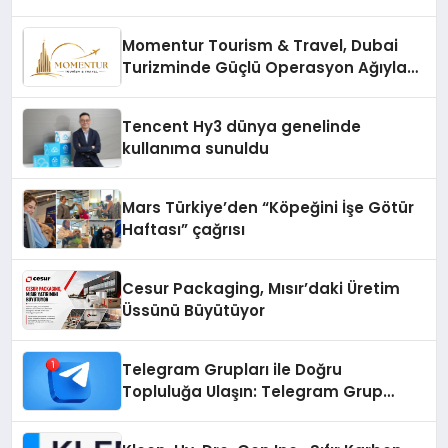
Momentur Tourism & Travel, Dubai
Turizminde Güçlü Operasyon Ağıyla
Fark Yaratıyor
Tencent Hy3 dünya genelinde
kullanıma sunuldu
Mars Türkiye’den “Köpeğini İşe Götür
Haftası” çağrısı
Cesur Packaging, Mısır’daki Üretim
Üssünü Büyütüyor
Telegram Grupları ile Doğru
Topluluğa Ulaşın: Telegram Grup
Arayanların İşini Kolaylaştıran Çözüm