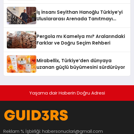
Adresi
İş İnsanı Seyithan Hanoğlu Türkiye’yi
Uluslararası Arenada Tanıtmayı
Hedefliyor
Pergola mı Kamelya mı? Aralarındaki
Farklar ve Doğru Seçim Rehberi
Mirabellix, Türkiye’den dünyaya
uzanan güçlü büyümesini sürdürüyor
Yaşama dair Haberin Doğru Adresi
Reklam % İşbirliği:
habersonuclari@gmail.com