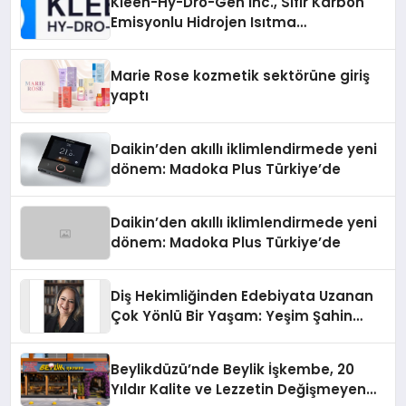
Kleen-Hy-Dro-Gen Inc., Sıfır Karbon
Emisyonlu Hidrojen Isıtma
Teknolojisinde ISO ve TSSA
Düzenleyici Onaylarını Aldı
Marie Rose kozmetik sektörüne giriş
yaptı
Daikin’den akıllı iklimlendirmede yeni
dönem: Madoka Plus Türkiye’de
Daikin’den akıllı iklimlendirmede yeni
dönem: Madoka Plus Türkiye’de
Diş Hekimliğinden Edebiyata Uzanan
Çok Yönlü Bir Yaşam: Yeşim Şahin
Yaman
Beylikdüzü’nde Beylik İşkembe, 20
Yıldır Kalite ve Lezzetin Değişmeyen