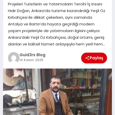
MAGAZIN
Projeleri Turistlerin ve Yatırımcıların Tercihi İş insanı
Hıdır Doğan, Ankara’da turizme kazandırdığı Yeşil Öz
EĞITIM
Kırbahçesi ile dikkat çekerken, aynı zamanda
Antalya ve Bartın’da hayata geçirdiği modern
yaşam projeleriyle de yatırımcıların ilgisini çekiyor.
Ankara’daki Yeşil Öz Kırbahçesi, doğal ortamı, geniş
alanları ve kaliteli hizmet anlayışıyla hem yerli hem…
Guid3rs Blog
Paylaş
14 Kasım 2025