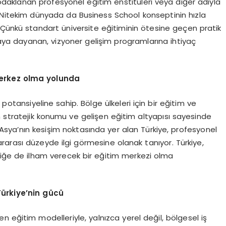
 odaklanan profesyonel eğitim enstitüleri veya diğer adıyla
k. Nitekim dünyada da Business School konseptinin hızla
 Çünkü standart üniversite eğitiminin ötesine geçen pratik
amaya dayanan, vizyoner gelişim programlarına ihtiyaç
erkez olma yolunda
 potansiyeline sahip. Bölge ülkeleri için bir eğitim ve
n stratejik konumu ve gelişen eğitim altyapısı sayesinde
Asya’nın kesişim noktasında yer alan Türkiye, profesyonel
rarası düzeyde ilgi görmesine olanak tanıyor. Türkiye,
erliğe de ilham verecek bir eğitim merkezi olma
Türkiye
’
nin gücü
yen eğitim modelleriyle, yalnızca yerel değil, bölgesel iş