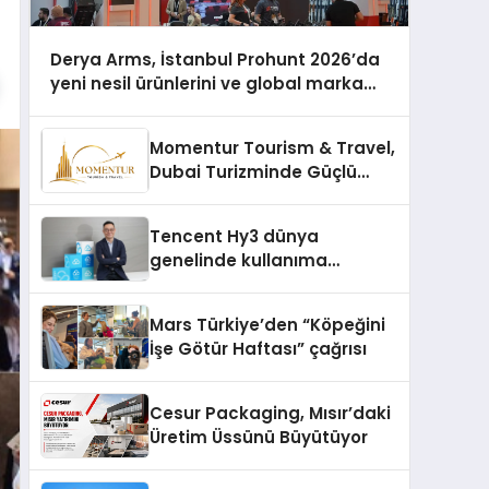
Derya Arms, İstanbul Prohunt 2026’da
yeni nesil ürünlerini ve global marka
vizyonunu sergiledi
Momentur Tourism & Travel,
Dubai Turizminde Güçlü
Operasyon Ağıyla Fark
Yaratıyor
Tencent Hy3 dünya
genelinde kullanıma
sunuldu
Mars Türkiye’den “Köpeğini
İşe Götür Haftası” çağrısı
Cesur Packaging, Mısır’daki
Üretim Üssünü Büyütüyor