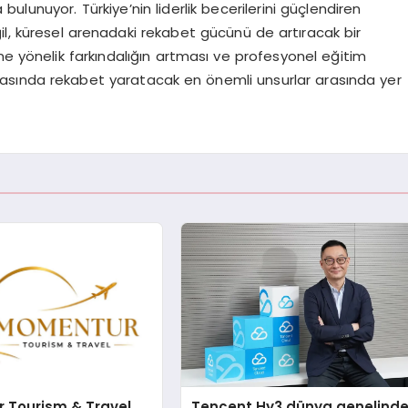
lunuyor. Türkiye’nin liderlik becerilerini güçlendiren
il, küresel arenadaki rekabet gücünü de artıracak bir
ne yönelik farkındalığın artması ve profesyonel eğitim
ünyasında rekabet yaratacak en önemli unsurlar arasında yer
 Tourism & Travel,
Tencent Hy3 dünya genelind