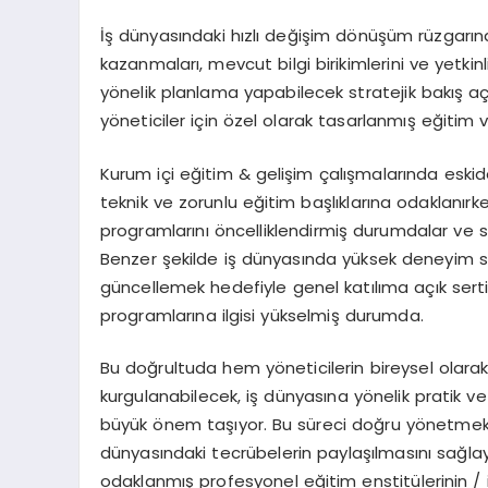
İş dünyasındaki hızlı değişim dönüşüm rüzgarına 
kazanmaları, mevcut bilgi birikimlerini ve yetki
yönelik planlama yapabilecek stratejik bakış aç
yöneticiler için özel olarak tasarlanmış eğitim 
Kurum içi eğitim & gelişim çalışmalarında eskid
teknik ve zorunlu eğitim başlıklarına odaklanır
programlarını öncelliklendirmiş durumdalar ve stra
Benzer şekilde iş dünyasında yüksek deneyim sah
güncellemek hedefiyle genel katılıma açık sert
programlarına ilgisi yükselmiş durumda.
Bu doğrultuda hem yöneticilerin bireysel olara
kurgulanabilecek, iş dünyasına yönelik pratik v
büyük önem taşıyor. Bu süreci doğru yönetmek iç
dünyasındaki tecrübelerin paylaşılmasını sağl
odaklanmış profesyonel eğitim enstitülerinin / 