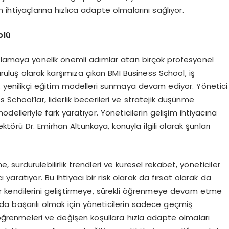
en ihtiyaçlarına hızlıca adapte olmalarını sağlıyor.
olü
arşılamaya yönelik önemli adımlar atan birçok profesyonel
uluş olarak karşımıza çıkan BMI Business School, iş
 yenilikçi eğitim modelleri sunmaya devam ediyor. Yönetici
School’lar, liderlik becerileri ve stratejik düşünme
modelleriyle fark yaratıyor. Yöneticilerin gelişim ihtiyacına
örü Dr. Emirhan Altunkaya, konuyla ilgili olarak şunları
, sürdürülebilirlik trendleri ve küresel rekabet, yöneticiler
yaratıyor. Bu ihtiyacı bir risk olarak da fırsat olarak da
r kendilerini geliştirmeye, sürekli öğrenmeye devam etme
a başarılı olmak için yöneticilerin sadece geçmiş
 öğrenmeleri ve değişen koşullara hızla adapte olmaları