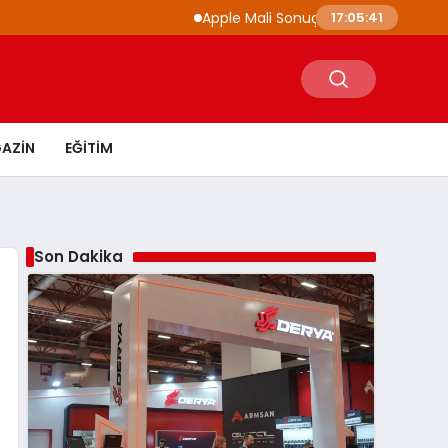
Apple Mali Sonuçlarını Açıkladı iPhone ve Mac S
17:05:43
AZIN
EĞITIM
Son Dakika