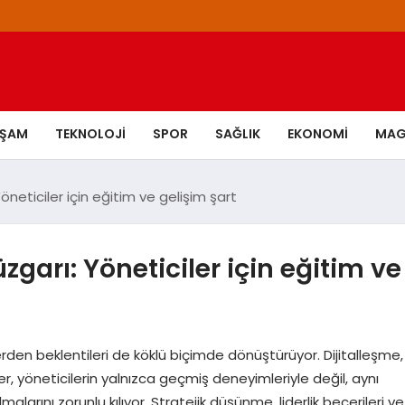
AŞAM
TEKNOLOJI
SPOR
SAĞLIK
EKONOMI
MAG
neticiler için eğitim ve gelişim şart
garı: Yöneticiler için eğitim ve
den beklentileri de köklü biçimde dönüştürüyor. Dijitalleşme,
er, yöneticilerin yalnızca geçmiş deneyimleriyle değil, aynı
arını zorunlu kılıyor. Stratejik düşünme, liderlik becerileri ve