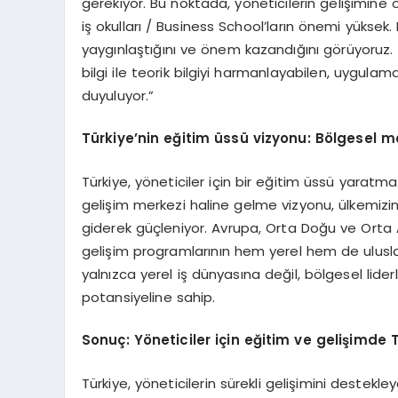
gerekiyor. Bu noktada, yöneticilerin gelişimine
iş okulları / Business School’ların önemi yükse
yaygınlaştığını ve önem kazandığını görüyoruz.
bilgi ile teorik bilgiyi harmanlayabilen, uygul
duyuluyor.”
Türkiye’nin eğitim üssü vizyonu: B
ö
lgesel m
Türkiye, yöneticiler için bir eğitim üssü yaratma
gelişim merkezi haline gelme vizyonu, ülkemizi
giderek güçleniyor. Avrupa, Orta Doğu ve Orta 
gelişim programlarının hem yerel hem de ulusla
yalnızca yerel iş dünyasına değil, bölgesel lid
potansiyeline sahip.
Sonuç: Y
ö
neticiler için eğitim ve gelişimde 
Türkiye, yöneticilerin sürekli gelişimini destekle