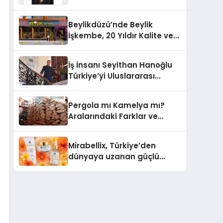
Yaşam: Yeşim Şahin Yaman
Beylikdüzü’nde Beylik
İşkembe, 20 Yıldır Kalite ve
Lezzetin Değişmeyen Adresi
İş İnsanı Seyithan Hanoğlu
Türkiye’yi Uluslararası
Arenada Tanıtmayı
Hedefliyor
Pergola mı Kamelya mı?
Aralarındaki Farklar ve
Doğru Seçim Rehberi
Mirabellix, Türkiye’den
dünyaya uzanan güçlü
büyümesini sürdürüyor