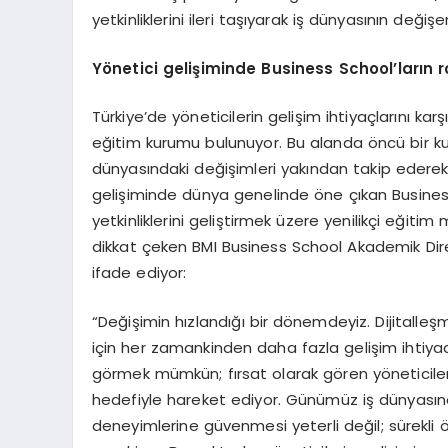
yetkinliklerini ileri taşıyarak iş dünyasının değiş
Y
ö
netici geliş
iminde Business School
’
ların r
Türkiye’de yöneticilerin gelişim ihtiyaçlarını k
eğitim kurumu bulunuyor. Bu alanda öncü bir kur
dünyasındaki değişimleri yakından takip ederek
gelişiminde dünya genelinde öne çıkan Business 
yetkinliklerini geliştirmek üzere yenilikçi eğitim 
dikkat çeken BMI Business School Akademik Direkt
ifade ediyor:
“Değişimin hızlandığı bir dönemdeyiz. Dijitalleşme
için her zamankinden daha fazla gelişim ihtiyacı 
görmek mümkün; fırsat olarak gören yöneticile
hedefiyle hareket ediyor. Günümüz iş dünyasınd
deneyimlerine güvenmesi yeterli değil; sürekli