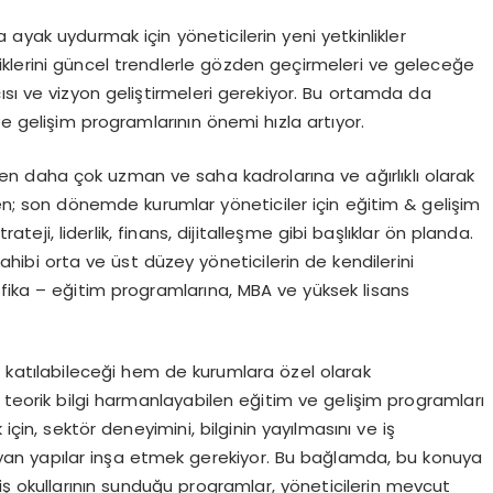
ayak uydurmak için yöneticilerin yeni yetkinlikler
nliklerini güncel trendlerle gözden geçirmeleri ve geleceğe
ısı ve vizyon geliştirmeleri gerekiyor. Bu ortamda da
ve gelişim programlarının önemi hızla artıyor.
en daha çok uzman ve saha kadrolarına ve ağırlıklı olarak
ken; son dönemde kurumlar yöneticiler için eğitim & gelişim
teji, liderlik, finans, dijitalleşme gibi başlıklar ön planda.
ibi orta ve üst düzey yöneticilerin de kendilerini
ifika – eğitim programlarına, MBA ve yüksek lisans
k katılabileceği hem de kurumlara özel olarak
e teorik bilgi harmanlayabilen eğitim ve gelişim programları
in, sektör deneyimini, bilginin yayılmasını ve iş
ayan yapılar inşa etmek gerekiyor. Bu bağlamda, bu konuya
iş okullarının sunduğu programlar, yöneticilerin mevcut