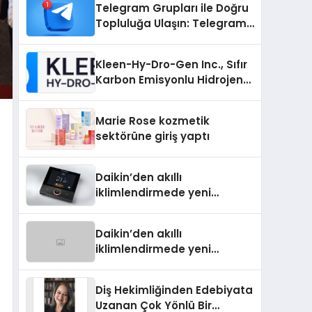
Telegram Grupları ile Doğru
Topluluğa Ulaşın: Telegram
Grup Arayanların İşini
Kolaylaştıran Çözüm
Kleen-Hy-Dro-Gen Inc., Sıfır
Karbon Emisyonlu Hidrojen
Isıtma Teknolojisinde ISO ve
TSSA Düzenleyici Onaylarını
Marie Rose kozmetik
Aldı
sektörüne giriş yaptı
Daikin’den akıllı
iklimlendirmede yeni
dönem: Madoka Plus
Türkiye’de
Daikin’den akıllı
iklimlendirmede yeni
dönem: Madoka Plus
Türkiye’de
Diş Hekimliğinden Edebiyata
Uzanan Çok Yönlü Bir