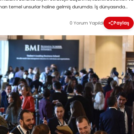
 aranan temel unsurlar haline gelmiş durumda. İş dünyasında…
0 Yorum Yapıldı
Paylaş