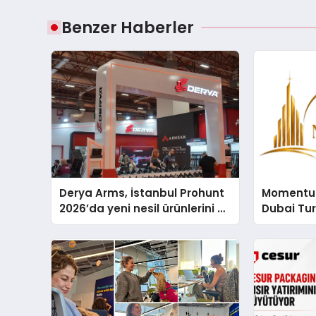
Benzer Haberler
Derya Arms, İstanbul Prohunt
Momentur
2026’da yeni nesil ürünlerini ve
Dubai Tu
global marka vizyonunu
Operasyo
sergiledi
Yaratıyor