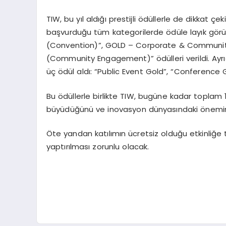
TIW, bu yıl aldığı prestijli ödüllerle de dikkat 
başvurduğu tüm kategorilerde ödüle layık gör
(Convention)”, GOLD – Corporate & Communi
(Community Engagement)” ödülleri verildi. Ayrıc
üç ödül aldı: “Public Event Gold”, “Conferen
Bu ödüllerle birlikte TIW, bugüne kadar toplam 1
büyüdüğünü ve inovasyon dünyasındaki önemini 
Öte yandan katılımın ücretsiz olduğu etkinliğ
yaptırılması zorunlu olacak.