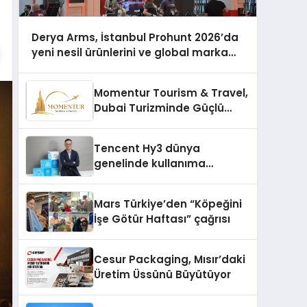
Derya Arms, İstanbul Prohunt 2026’da
yeni nesil ürünlerini ve global marka
vizyonunu sergiledi
Momentur Tourism & Travel,
Dubai Turizminde Güçlü
Operasyon Ağıyla Fark
Yaratıyor
Tencent Hy3 dünya
genelinde kullanıma
sunuldu
Mars Türkiye’den “Köpeğini
İşe Götür Haftası” çağrısı
Cesur Packaging, Mısır’daki
Üretim Üssünü Büyütüyor