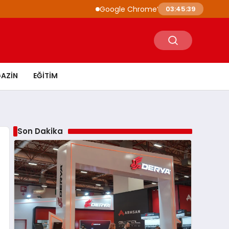
Google Chrome’a Yapay Zeka Entegrasyonu: 
03:45:40
AZIN
EĞITIM
Son Dakika