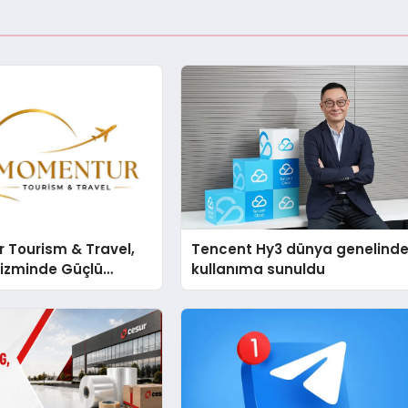
 Tourism & Travel,
Tencent Hy3 dünya genelind
rizminde Güçlü
kullanıma sunuldu
n Ağıyla Fark