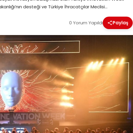
akanlığı’nın desteği ve Türkiye İhracatçılar Meclisi…
0 Yorum Yapıldı
Paylaş