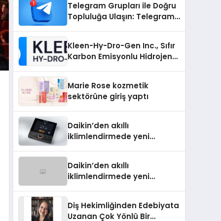
Telegram Grupları ile Doğru
Topluluğa Ulaşın: Telegram
Grup Arayanların İşini
Kolaylaştıran Çözüm
Kleen-Hy-Dro-Gen Inc., Sıfır
Karbon Emisyonlu Hidrojen
Isıtma Teknolojisinde ISO ve
TSSA Düzenleyici Onaylarını
Marie Rose kozmetik
Aldı
sektörüne giriş yaptı
Daikin’den akıllı
iklimlendirmede yeni
dönem: Madoka Plus
Türkiye’de
Daikin’den akıllı
iklimlendirmede yeni
dönem: Madoka Plus
Türkiye’de
Diş Hekimliğinden Edebiyata
Uzanan Çok Yönlü Bir