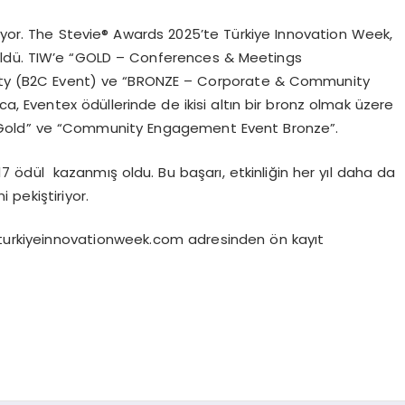
çekiyor. The Stevie® Awards 2025’te Türkiye Innovation Week,
üldü. TIW’e “GOLD – Conferences & Meetings
ty (B2C Event) ve “BRONZE – Corporate & Community
a, Eventex ödüllerinde de ikisi altın bir bronz olmak üzere
ce Gold” ve “Community Engagement Event Bronze”.
7 ödül kazanmış oldu. Bu başarı, etkinliğin her yıl daha da
pekiştiriyor.
e turkiyeinnovationweek.com adresinden ön kayıt