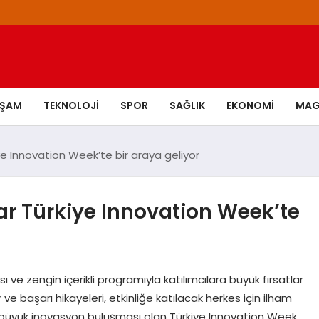
AŞAM
TEKNOLOJI
SPOR
SAĞLIK
EKONOMI
MAG
e Innovation Week’te bir araya geliyor
r Türkiye Innovation Week’te
e zengin içerikli programıyla katılımcılara büyük fırsatlar
e başarı hikayeleri, etkinliğe katılacak herkes için ilham
en büyük inovasyon buluşması olan Türkiye Innovation Week