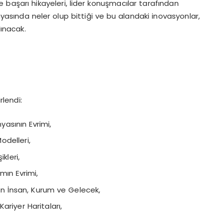
e başarı hikayeleri, lider konuşmacılar tarafından
yasında neler olup bittiği ve bu alandaki inovasyonlar,
lınacak.
rlendi:
yasının Evrimi,
odelleri,
kleri,
mın Evrimi,
n İnsan, Kurum ve Gelecek,
ariyer Haritaları,