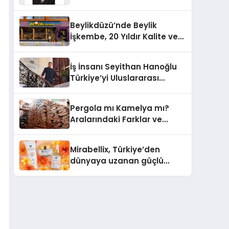
Yaşam: Yeşim Şahin Yaman
Beylikdüzü’nde Beylik
İşkembe, 20 Yıldır Kalite ve
Lezzetin Değişmeyen Adresi
İş İnsanı Seyithan Hanoğlu
Türkiye’yi Uluslararası
Arenada Tanıtmayı
Hedefliyor
Pergola mı Kamelya mı?
Aralarındaki Farklar ve
Doğru Seçim Rehberi
Mirabellix, Türkiye’den
dünyaya uzanan güçlü
büyümesini sürdürüyor