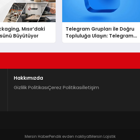
kaging, Mısır’daki
Telegram Grupları ile Doğru
ssünü Büyütüyor
Topluluğa Ulaşın: Telegram
Grup Arayanların İşini
Kolaylaştıran Çözüm
Hakkımızda
Gizlilik Politikası
Çerez Politikası
İletişim
Mersin Haber
Pendik evden nakliyat
Mersin Lojistik