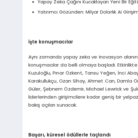
Yapay Zeka Çağını Kucaklayan Yeni Bir Eğit
Yatırımcı Gözünden: Milyar Dolarlık AI Girişim
İşte konuşmacılar
Aynı zamanda yapay zeka ve inovasyon alanında
konuşmacılar da belli olmaya başladı. Etkinlikte
Kuzuloğlu, Pınar Özkent, Tansu Yeğen, İnci Ab
Karakullukçu, Ozan Sihay, Ahmet Can, Damla Ö
Güler, Şebnem Özdemir, Michael Lewrick ve Şule Yü
liderlerinden girişimcilere kadar geniş bir yelpa
bakış açıları sunacak.
Başarı, küresel ödüllerle taçlandı