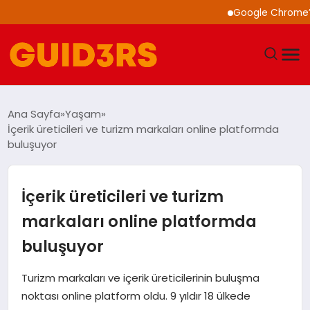
Google Chrome’a Yapay
GÜNDEM
Ana Sayfa
Yaşam
İçerik üreticileri ve turizm markaları online platformda
YAŞAM
buluşuyor
TEKNOLOJI
İçerik üreticileri ve turizm
SPOR
markaları online platformda
buluşuyor
SAĞLIK
Turizm markaları ve içerik üreticilerinin buluşma
EKONOMI
noktası online platform oldu. 9 yıldır 18 ülkede