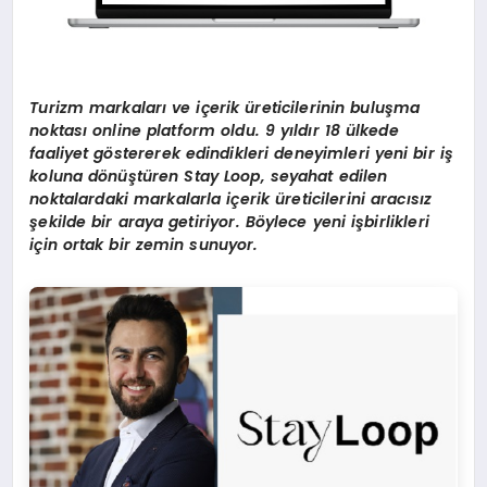
Turizm markaları ve iç
erik
üreticilerinin buluşma
noktası online platform oldu. 9 yıldır 18 ülkede
faaliyet g
ö
stererek edindikleri deneyimleri yeni bir iş
koluna d
ö
nüştüren Stay Loop, seyahat edilen
noktalardaki markalarla iç
erik
üreticilerini aracısız
şekilde bir araya getiriyor. B
ö
ylece yeni işbirlikleri
için ortak bir zemin sunuyor.