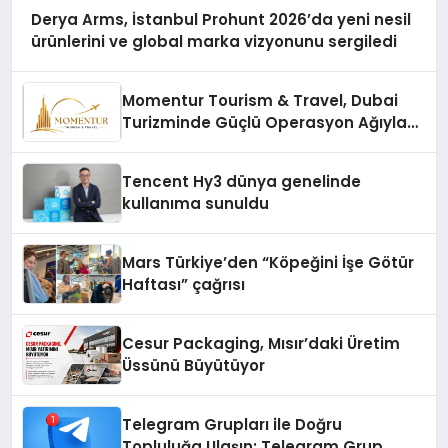
Derya Arms, İstanbul Prohunt 2026’da yeni nesil
ürünlerini ve global marka vizyonunu sergiledi
Momentur Tourism & Travel, Dubai
Turizminde Güçlü Operasyon Ağıyla
Fark Yaratıyor
Tencent Hy3 dünya genelinde
kullanıma sunuldu
Mars Türkiye’den “Köpeğini İşe Götür
Haftası” çağrısı
Cesur Packaging, Mısır’daki Üretim
Üssünü Büyütüyor
Telegram Grupları ile Doğru
Topluluğa Ulaşın: Telegram Grup