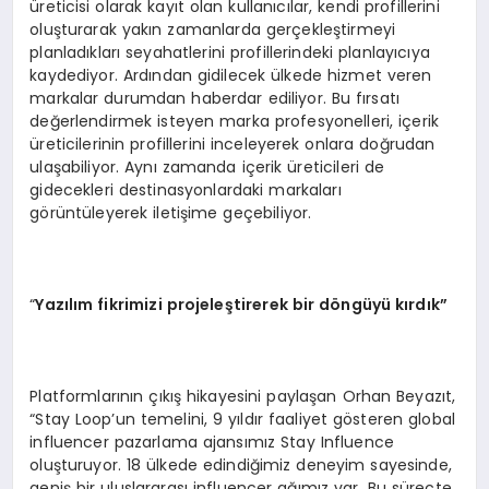
üreticisi olarak kayıt olan kullanıcılar, kendi profillerini
oluşturarak yakın zamanlarda gerçekleştirmeyi
planladıkları seyahatlerini profillerindeki planlayıcıya
kaydediyor. Ardından gidilecek ülkede hizmet veren
markalar durumdan haberdar ediliyor. Bu fırsatı
değerlendirmek isteyen marka profesyonelleri, içerik
üreticilerinin profillerini inceleyerek onlara doğrudan
ulaşabiliyor. Aynı zamanda içerik üreticileri de
gidecekleri destinasyonlardaki markaları
görüntüleyerek iletişime geçebiliyor.
“
Yazılım fikrimizi projeleştirerek bir d
ö
ngüyü kırdık”
Platformlarının çıkış hikayesini paylaşan Orhan Beyazıt,
“Stay Loop’un temelini, 9 yıldır faaliyet gösteren global
influencer pazarlama ajansımız Stay Influence
oluşturuyor. 18 ülkede edindiğimiz deneyim sayesinde,
geniş bir uluslararası influencer ağımız var. Bu süreçte