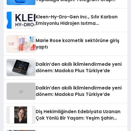
Arayanların İşini Kolaylaştıran Çözüm
Kleen-Hy-Dro-Gen Inc., Sıfır Karbon
Emisyonlu Hidrojen Isıtma
Teknolojisinde ISO ve TSSA
Düzenleyici Onaylarını Aldı
Marie Rose kozmetik sektörüne giriş
yaptı
Daikin’den akıllı iklimlendirmede yeni
dönem: Madoka Plus Türkiye’de
Daikin’den akıllı iklimlendirmede yeni
dönem: Madoka Plus Türkiye’de
Diş Hekimliğinden Edebiyata Uzanan
Çok Yönlü Bir Yaşam: Yeşim Şahin
Yaman