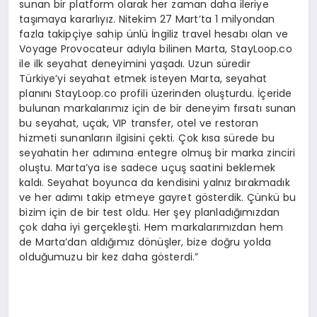
sunan bir platform olarak her zaman daha ileriye
taşımaya kararlıyız. Nitekim 27 Mart’ta 1 milyondan
fazla takipçiye sahip ünlü İngiliz travel hesabı olan ve
Voyage Provocateur adıyla bilinen Marta, StayLoop.co
ile ilk seyahat deneyimini yaşadı. Uzun süredir
Türkiye’yi seyahat etmek isteyen Marta, seyahat
planını StayLoop.co profili üzerinden oluşturdu. İçeride
bulunan markalarımız için de bir deneyim fırsatı sunan
bu seyahat, uçak, VIP transfer, otel ve restoran
hizmeti sunanların ilgisini çekti. Çok kısa sürede bu
seyahatin her adımına entegre olmuş bir marka zinciri
oluştu. Marta’ya ise sadece uçuş saatini beklemek
kaldı. Seyahat boyunca da kendisini yalnız bırakmadık
ve her adımı takip etmeye gayret gösterdik. Çünkü bu
bizim için de bir test oldu. Her şey planladığımızdan
çok daha iyi gerçekleşti. Hem markalarımızdan hem
de Marta’dan aldığımız dönüşler, bize doğru yolda
olduğumuzu bir kez daha gösterdi.”