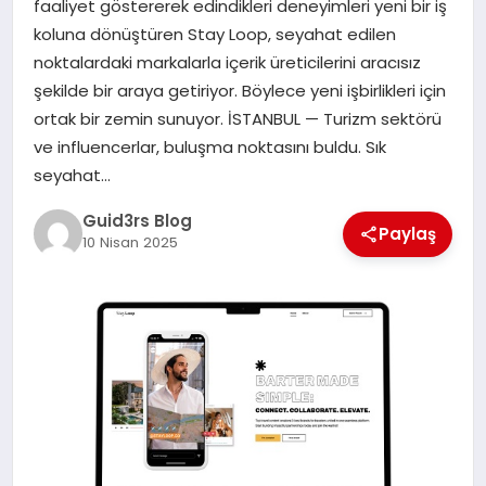
faaliyet göstererek edindikleri deneyimleri yeni bir iş
MAGAZIN
koluna dönüştüren Stay Loop, seyahat edilen
noktalardaki markalarla içerik üreticilerini aracısız
EĞITIM
şekilde bir araya getiriyor. Böylece yeni işbirlikleri için
ortak bir zemin sunuyor. İSTANBUL — Turizm sektörü
ve influencerlar, buluşma noktasını buldu. Sık
seyahat…
Guid3rs Blog
Paylaş
10 Nisan 2025