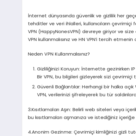
İnternet dünyasında güvenlik ve gizlilik her ge
tehditler ve veri ihlalleri, kullanıcıların çevrimi
VPN (HappyNonesVPN) devreye giriyor ve size en
VPN kullanmalısınız ve HN VPN’i tercih etmenin a
Neden VPN Kullanmalısınız?
Gizliliğinizi Koruyun: İnternette gezinirken I
Bir VPN, bu bilgileri gizleyerek sizi çevrimiçi
Güvenli Bağlantılar: Herhangi bir halka açık W
VPN, verilerinizi şifreleyerek bu tür saldırıla
3.Kısıtlamaları Aşın: Belirli web siteleri veya içe
bu kısıtlamaları aşmanıza ve istediğiniz içeriğe
4.Anonim Gezinme: Çevrimiçi kimliğinizi gizli tu