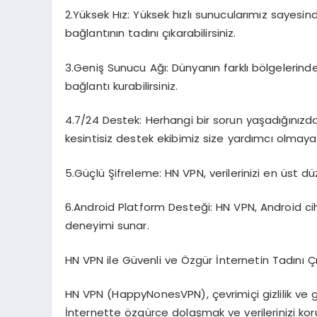
2.Yüksek Hız: Yüksek hızlı sunucularımız sayesi
bağlantının tadını çıkarabilirsiniz.
3.Geniş Sunucu Ağı: Dünyanın farklı bölgelerin
bağlantı kurabilirsiniz.
4.7/24 Destek: Herhangi bir sorun yaşadığınız
kesintisiz destek ekibimiz size yardımcı olmaya 
5.Güçlü Şifreleme: HN VPN, verilerinizi en üst dü
6.Android Platform Desteği: HN VPN, Android ciha
deneyimi sunar.
HN VPN ile Güvenli ve Özgür İnternetin Tadını Çı
HN VPN (HappyNonesVPN), çevrimiçi gizlilik ve g
İnternette özgürce dolaşmak ve verilerinizi kor