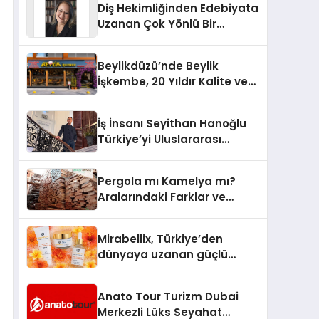
Diş Hekimliğinden Edebiyata
Uzanan Çok Yönlü Bir
Yaşam: Yeşim Şahin Yaman
Beylikdüzü’nde Beylik
İşkembe, 20 Yıldır Kalite ve
Lezzetin Değişmeyen Adresi
İş İnsanı Seyithan Hanoğlu
Türkiye’yi Uluslararası
Arenada Tanıtmayı
Hedefliyor
Pergola mı Kamelya mı?
Aralarındaki Farklar ve
Doğru Seçim Rehberi
Mirabellix, Türkiye’den
dünyaya uzanan güçlü
büyümesini sürdürüyor
Anato Tour Turizm Dubai
Merkezli Lüks Seyahat