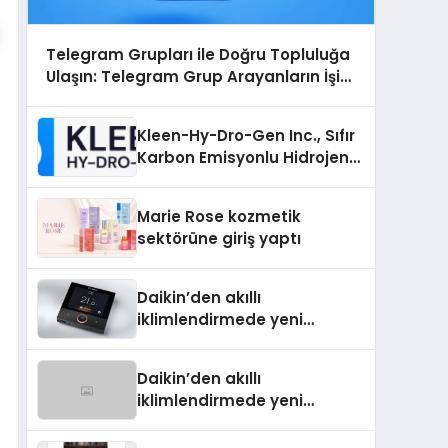
Telegram Grupları ile Doğru Topluluğa
Ulaşın: Telegram Grup Arayanların İşini
Kolaylaştıran Çözüm
Kleen-Hy-Dro-Gen Inc., Sıfır
Karbon Emisyonlu Hidrojen
Isıtma Teknolojisinde ISO ve
TSSA Düzenleyici Onaylarını
Marie Rose kozmetik
Aldı
sektörüne giriş yaptı
Daikin’den akıllı
iklimlendirmede yeni
dönem: Madoka Plus
Türkiye’de
Daikin’den akıllı
iklimlendirmede yeni
dönem: Madoka Plus
Türkiye’de