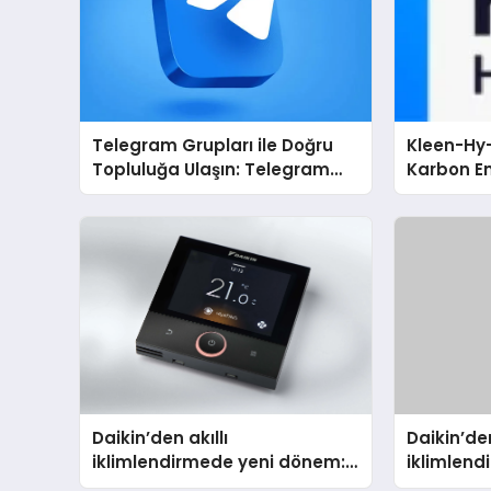
Telegram Grupları ile Doğru
Kleen-Hy-
Topluluğa Ulaşın: Telegram
Karbon Em
Grup Arayanların İşini
Isıtma Te
Kolaylaştıran Çözüm
TSSA Düze
Aldı
Daikin’den akıllı
Daikin’den
iklimlendirmede yeni dönem:
iklimlen
Madoka Plus Türkiye’de
Madoka P