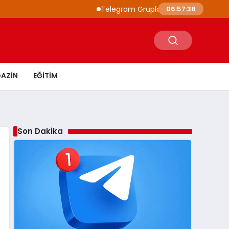
Telegram Grupları ile Doğru Topluluğa Ula
06:57:39
AZIN
EĞITIM
Son Dakika