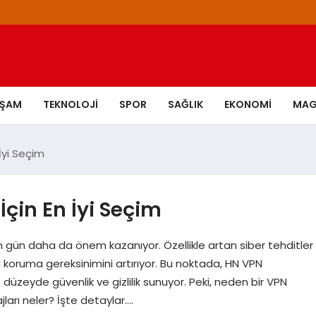
AŞAM
TEKNOLOJI
SPOR
SAĞLIK
EKONOMI
MAG
İyi Seçim
İçin En İyi Seçim
en gün daha da önem kazanıyor. Özellikle artan siber tehditler
erini koruma gereksinimini artırıyor. Bu noktada, HN VPN
üzeyde güvenlik ve gizlilik sunuyor. Peki, neden bir VPN
ları neler? İşte detaylar….