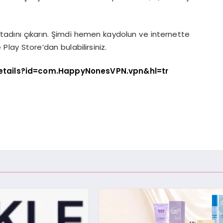
 tadını çıkarın. Şimdi hemen kaydolun ve internette
lay Store’dan bulabilirsiniz.
details?id=com.HappyNonesVPN.vpn&hl=tr