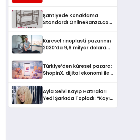
Hizmetleriyle Küresel
Turizmde Öne Çıkıyor
Şantiyede Konaklama
Standardı OnlineRanza.com
İle Yükseliyor
Küresel rinoplasti pazarının
2030’da 9,6 milyar dolara
ulaşması bekleniyor
Türkiye’den küresel pazara:
ShopinX, dijital ekonomi ile
gerçek dünya alışverişini bir
araya getirmeyi hedefliyor
Ayla Selvi Kayıp Hatıraları
Yedi Şarkıda Topladı: “Kayıp
Kasetler 1” 31 Temmuz’da
Çıktı