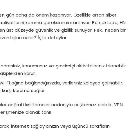
çen gün daha da önem kazanıyor. Özellikle artan siber
çi faaliyetlerini koruma gereksinimini artırıyor. Bu noktada, HN
 üst düzeyde güvenlik ve gizlilik sunuyor. Peki, neden bir
vantajları neler? İşte detaylar.
P adresiniz, konumunuz ve çevrimiçi aktiviteleriniz izlenebilir.
 takiplerden korur.
i-Fi ağına bağlandığınızda, verileriniz kolayca çalınabilir.
ra karşı koruma sağlar.
rikler coğrafi kısıtlamalar nedeniyle erişilemez olabilir. VPN,
 erişmenize olanak tanır.
tarak, internet sağlayıcınızın veya üçüncü tarafların