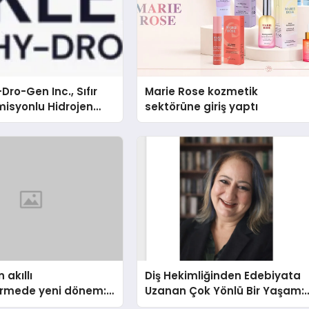
Dro-Gen Inc., Sıfır
Marie Rose kozmetik
isyonlu Hidrojen
sektörüne giriş yaptı
knolojisinde ISO ve
nleyici Onaylarını
 akıllı
Diş Hekimliğinden Edebiyata
dirmede yeni dönem:
Uzanan Çok Yönlü Bir Yaşam:
lus Türkiye’de
Yeşim Şahin Yaman