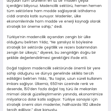
duyulan tüm ürünlerin en az bir maden çeşidi
içerdiğini biliyoruz. Madencilik sektörü, hemen hemen
tüm sektörlere ham madde sağlayarak istihdama
ciddi oranda katkı sunuyor. Madenler, ülke
ekonomilerinde ham madde ve enerji kaynağı olarak
stratejik bir öneme sahip,” dedi.
Türkiye’nin madencilik açısından zengin bir ülke
olduğunu belirten Yıldız, “Ne şanslıyız ki böylesine
stratejik bir sektörde çeşitlilik ve rezerv bakımından
zengin bir ülkeyiz,” diyerek, bu zenginliğin doğru bir
şekilde değerlendirilmesi gerektiğini ifade etti.
Doğal taşların madencilik sektöründe önemli bir yere
sahip olduğunu ve dünya genelinde sıklıkla tercih
edildiğini belirten Yıldız, “Bu taşlar, uzun süreli kullanım
imkanı sağlıyor. Ülkemiz, 650’nin üzerinde renk ve
desende, 150’den fazla doğal taş türü ile mekanları
mimari olarak güzelleştirmenin yanında, ekonomimize
milyarlarca dolar katkı sağlıyor. Türkiye sanayisi için
stratejik önemi olan madenler, halihazırda 182 ülkede
tercih ediliyor,” diye konuştu.