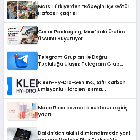
Mars Türkiye’den “Köpeğini İşe Götür
Haftası” çağrısı
Cesur Packaging, Mısır’daki Üretim
Üssünü Büyütüyor
Telegram Grupları ile Doğru
Topluluğa Ulaşın: Telegram Grup
Arayanların İşini Kolaylaştıran Çözüm
Kleen-Hy-Dro-Gen Inc., Sıfır Karbon
Emisyonlu Hidrojen Isıtma
Teknolojisinde ISO ve TSSA
Düzenleyici Onaylarını Aldı
Marie Rose kozmetik sektörüne giriş
yaptı
Daikin’den akıllı iklimlendirmede yeni
dönem: Madoka Plus Türkiye’de