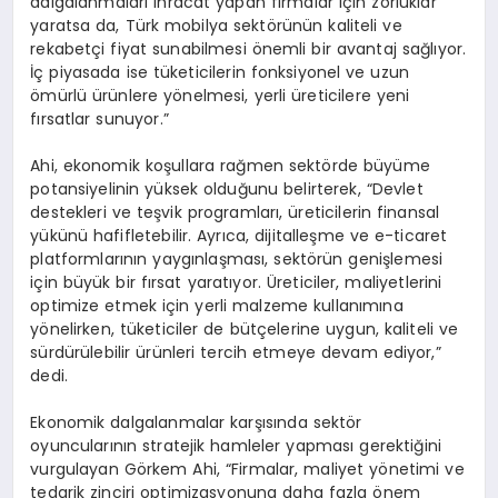
dalgalanmaları ihracat yapan firmalar için zorluklar
yaratsa da, Türk mobilya sektörünün kaliteli ve
rekabetçi fiyat sunabilmesi önemli bir avantaj sağlıyor.
İç piyasada ise tüketicilerin fonksiyonel ve uzun
ömürlü ürünlere yönelmesi, yerli üreticilere yeni
fırsatlar sunuyor.”
Ahi, ekonomik koşullara rağmen sektörde büyüme
potansiyelinin yüksek olduğunu belirterek, “Devlet
destekleri ve teşvik programları, üreticilerin finansal
yükünü hafifletebilir. Ayrıca, dijitalleşme ve e-ticaret
platformlarının yaygınlaşması, sektörün genişlemesi
için büyük bir fırsat yaratıyor. Üreticiler, maliyetlerini
optimize etmek için yerli malzeme kullanımına
yönelirken, tüketiciler de bütçelerine uygun, kaliteli ve
sürdürülebilir ürünleri tercih etmeye devam ediyor,”
dedi.
Ekonomik dalgalanmalar karşısında sektör
oyuncularının stratejik hamleler yapması gerektiğini
vurgulayan Görkem Ahi, “Firmalar, maliyet yönetimi ve
tedarik zinciri optimizasyonuna daha fazla önem