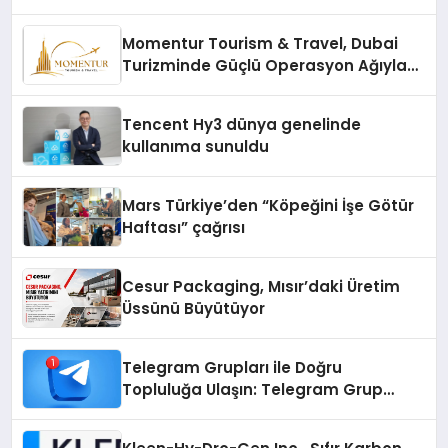
Momentur Tourism & Travel, Dubai
Turizminde Güçlü Operasyon Ağıyla
Fark Yaratıyor
Tencent Hy3 dünya genelinde
kullanıma sunuldu
Mars Türkiye’den “Köpeğini İşe Götür
Haftası” çağrısı
Cesur Packaging, Mısır’daki Üretim
Üssünü Büyütüyor
Telegram Grupları ile Doğru
Topluluğa Ulaşın: Telegram Grup
Arayanların İşini Kolaylaştıran Çözüm