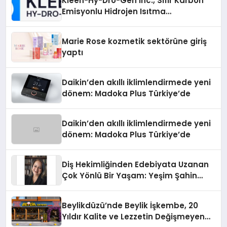
Kleen-Hy-Dro-Gen Inc., Sıfır Karbon
Emisyonlu Hidrojen Isıtma
Teknolojisinde ISO ve TSSA
Düzenleyici Onaylarını Aldı
Marie Rose kozmetik sektörüne giriş
yaptı
Daikin’den akıllı iklimlendirmede yeni
dönem: Madoka Plus Türkiye’de
Daikin’den akıllı iklimlendirmede yeni
dönem: Madoka Plus Türkiye’de
Diş Hekimliğinden Edebiyata Uzanan
Çok Yönlü Bir Yaşam: Yeşim Şahin
Yaman
Beylikdüzü’nde Beylik İşkembe, 20
Yıldır Kalite ve Lezzetin Değişmeyen