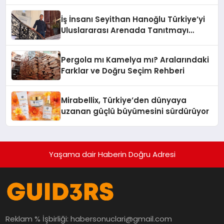
Adresi
İş İnsanı Seyithan Hanoğlu Türkiye’yi
Uluslararası Arenada Tanıtmayı
Hedefliyor
Pergola mı Kamelya mı? Aralarındaki
Farklar ve Doğru Seçim Rehberi
Mirabellix, Türkiye’den dünyaya
uzanan güçlü büyümesini sürdürüyor
Yaşama dair Haberin Doğru Adresi
Reklam % İşbirliği:
habersonuclari@gmail.com