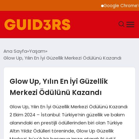
Google Chrome’a Yap
GÜNDEM
Ana Sayfa
Yaşam
Glow Up, Yılın En İyi Güzellik Merkezi Ödülünü Kazandı
YAŞAM
TEKNOLOJI
Glow Up, Yılın En İyi Güzellik
Merkezi Ödülünü Kazandı
SPOR
Glow Up, Yılın En İyi Güzellik Merkezi Ödülünü Kazandı
SAĞLIK
2 Ekim 2024 – İstanbul: Türkiye’nin güzellik ve bakım
alanındaki en prestijli ödüllerinden biri olan Türkiye
EKONOMI
Altın Yıldız Ödülleri töreninde, Glow Up Güzellik
Merkezi, büyük bir başarıya imza atarak iki ödül